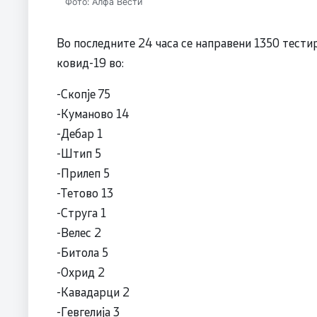
Фото: Алфа Вести
Во последните 24 часа се направени 1350 тестир
ковид-19 во:
-Скопје 75
-Куманово 14
-Дебар 1
-Штип 5
-Прилеп 5
-Тетово 13
-Струга 1
-Велес 2
-Битола 5
-Охрид 2
-Кавадарци 2
-Гевгелија 3