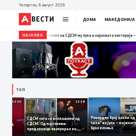
Четврток, 6 август 2026
ВЕСТИ
ДОМА
МАКЕДОНИЈА
НАЈНОВО
19:39
ВМРО-ДПМНЕ: Како што му пукна меурот од сапу
ТОП
12:30
12:28
Рекорден број казн
СДСМ сега се исплашени од
сити“ во јули – нај
СДСМ: Од најголеми
датоците на
брзо возење
предавници еволуираа во
емантираат
најголеми патриоти