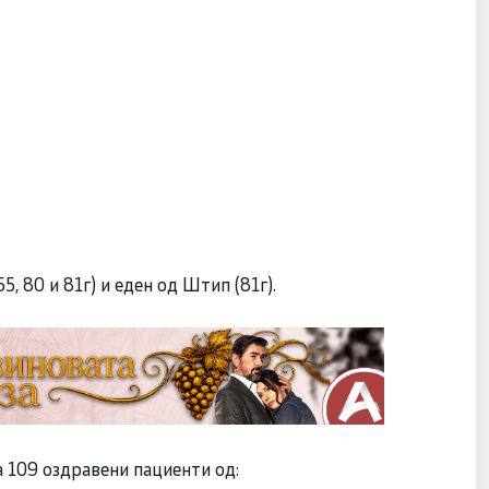
5, 80 и 81г) и еден од Штип (81г).
а 109 оздравени пациенти од: