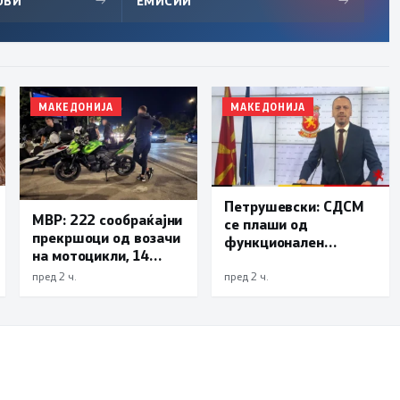
ОВИ
→
ЕМИСИИ
→
МАКЕДОНИЈА
МАКЕДОНИЈА
Петрушевски: СДСМ
МВР: 222 сообраќајни
се плаши од
прекршоци од возачи
функционален
на мотоцикли, 14
систем, „Безбеден
лишени поради
град“ е доказ дека
пред 2 ч.
пред 2 ч.
безобѕирно возење
институциите
функционираат