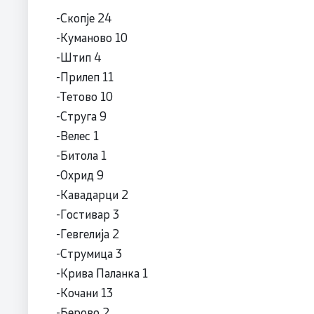
-Скопје 24
-Куманово 10
-Штип 4
-Прилеп 11
-Тетово 10
-Струга 9
-Велес 1
-Битола 1
-Охрид 9
-Кавадарци 2
-Гостивар 3
-Гевгелија 2
-Струмица 3
-Крива Паланка 1
-Кочани 13
-Берово 2