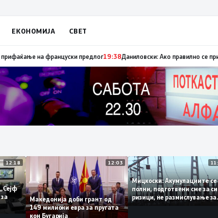
ЕКОНОМИЈА
СВЕТ
ница „мигранти за пари“, така на талогот на СДСМ му пука и најновата
12:18
12:03
Мицкоски: Акумулациит
и од „Сејф
полни, подготвени сме 
многу за
ризици, не размислувањ
Македонија доби грант од
поскапување на струја
149 милиони евра за пругата
кон Бугарија