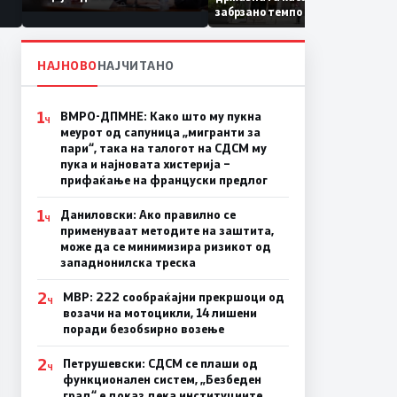
Коридор 8, Македонија
забрзано темпо
станува раскрсница на
Балканот
НАЈНОВО
НАЈЧИТАНО
1
ВМРО-ДПМНЕ: Како што му пукна
Ч
меурот од сапуница „мигранти за
пари“, така на талогот на СДСМ му
пука и најновата хистерија –
прифаќање на француски предлог
1
Даниловски: Ако правилно се
Ч
применуваат методите на заштита,
може да се минимизира ризикот од
западнонилска треска
2
МВР: 222 сообраќајни прекршоци од
Ч
возачи на мотоцикли, 14 лишени
поради безобѕирно возење
2
Петрушевски: СДСМ се плаши од
Ч
функционален систем, „Безбеден
град“ е доказ дека институциите