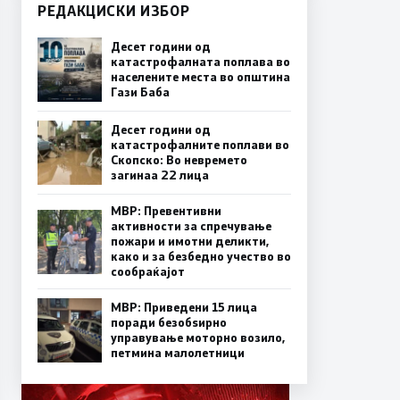
РЕДАКЦИСКИ ИЗБОР
Десет години од
катастрофалната поплава во
населените места во општина
Гази Баба
Десет години од
катастрофалните поплави во
Скопско: Во невремето
загинаа 22 лица
МВР: Превентивни
активности за спречување
пожари и имотни деликти,
како и за безбедно учество во
сообраќајот
МВР: Приведени 15 лица
поради безобѕирно
управување моторно возило,
петмина малолетници