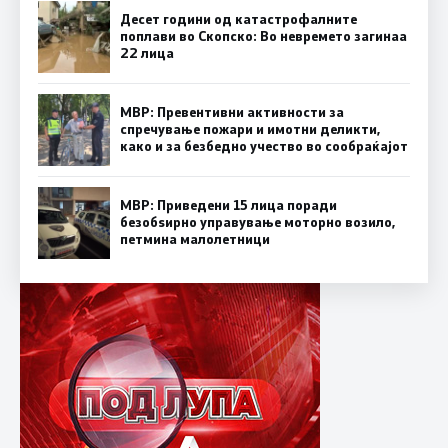
Десет години од катастрофалните
поплави во Скопско: Во невремето загинаа
22 лица
МВР: Превентивни активности за
спречување пожари и имотни деликти,
како и за безбедно учество во сообраќајот
МВР: Приведени 15 лица поради
безобѕирно управување моторно возило,
петмина малолетници