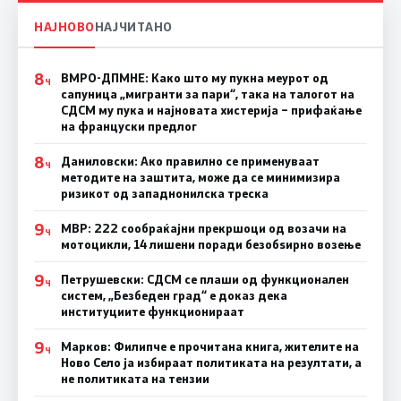
НАЈНОВО
НАЈЧИТАНО
8
ВМРО-ДПМНЕ: Како што му пукна меурот од
Ч
сапуница „мигранти за пари“, така на талогот на
СДСМ му пука и најновата хистерија – прифаќање
на француски предлог
8
Даниловски: Ако правилно се применуваат
Ч
методите на заштита, може да се минимизира
ризикот од западнонилска треска
9
МВР: 222 сообраќајни прекршоци од возачи на
Ч
мотоцикли, 14 лишени поради безобѕирно возење
9
Петрушевски: СДСМ се плаши од функционален
Ч
систем, „Безбеден град“ е доказ дека
институциите функционираат
9
Марков: Филипче е прочитана книга, жителите на
Ч
Ново Село ја избираат политиката на резултати, а
не политиката на тензии