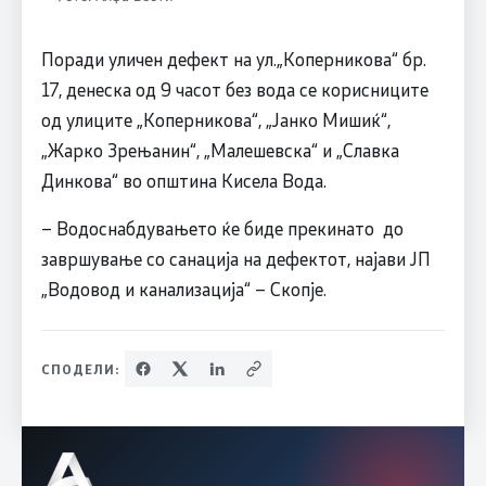
Поради уличен дефект на ул.„Коперникова“ бр.
17, денеска од 9 часот без вода се корисниците
од улиците „Коперникова“, „Јанко Мишиќ“,
„Жарко Зрењанин“, „Малешевска“ и „Славка
Динкова“ во општина Кисела Вода.
– Водоснабдувањето ќе биде прекинато до
завршување со санација на дефектот, најави ЈП
„Водовод и канализација“ – Скопје.
СПОДЕЛИ: