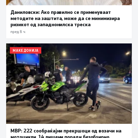
Даниловски: Ако правилно се применуваат
методите на заштита, може да се минимизира
ризикот од западнонилска треска
пред 8 ч.
МАКЕДОНИЈА
МВР: 222 сообраќајни прекршоци од возачи на
мотоцикли, 14 лишени поради безобѕирно