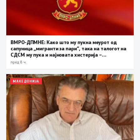
ВМРО-ДПМНЕ: Како што му пукна меурот од
сапуница „мигранти за пари“, така на талогот на
СДСМ му пука и најновата хистерија –
прифаќање на француски предлог
пред 8 ч.
МАКЕДОНИЈА