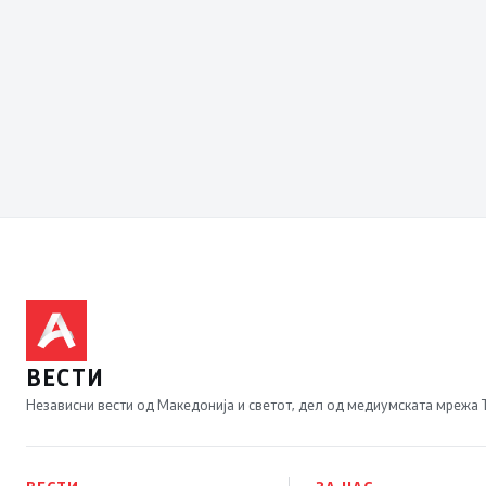
показатели за
економска
стабилност
ВЕСТИ
Независни вести од Македонија и светот, дел од медиумската мрежа