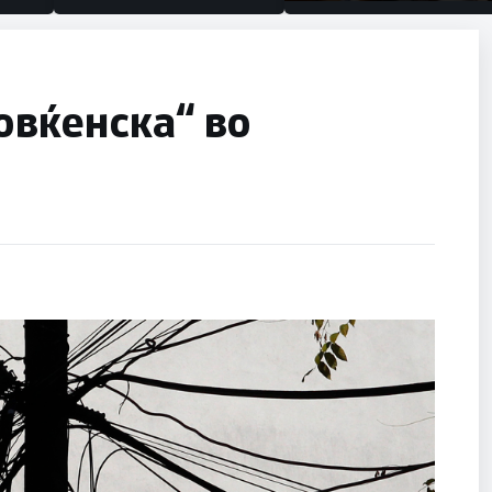
половина тунел во слепа
улица, сега имаме целин
овќенска“ во