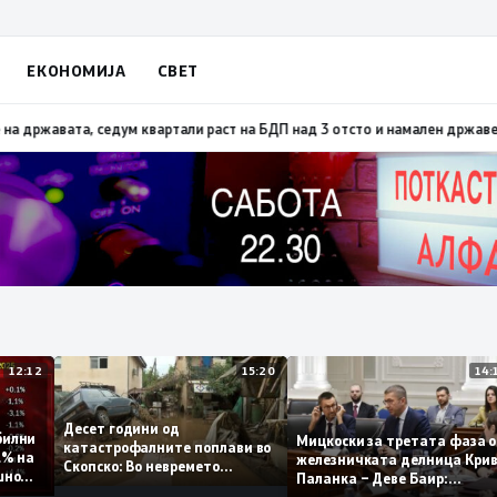
ЕКОНОМИЈА
СВЕТ
 со тајните на ДУИ
08:29
ВМРО-ДПМНЕ: Талогот од СДСМ несреќен поради 
12:12
15:20
Десет години од
 стабилни
Мицкоски за третата фа
катастрофалните поплави во
о 0,1% на
железничката делница 
Скопско: Во невремето
годишно
Паланка – Деве Баир:
загинаа 22 лица
Проектот нема да заврш