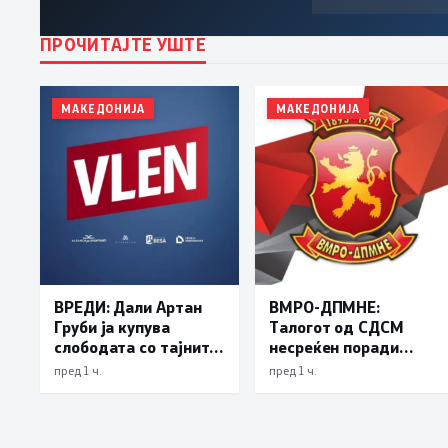
ПРОЧИТАЈТЕ УШТЕ
МАКЕДОНИЈА
МАКЕДОНИЈА
ВРЕДИ: Дали Артан
ВМРО-ДПМНЕ:
Груби ја купува
Талогот од СДСМ
слободата со тајните
несреќен поради
на ДУИ
успесите на
пред 1 ч.
пред 1 ч.
државата, седум
квартали раст на БДП
над 3 отсто и намален
државен долг се