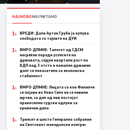
првачиња помалку
а
НАЈНОВО
НАЈЧИТАНО
1
ВРЕДИ: Дали Артан Груби ја купува
Ч
слободата со тајните на ДУИ
1
ВМРО-ДПМНЕ: Талогот од СДСМ
Ч
несреќен поради успесите на
државата, седум квартали раст на
БДП над 3 отсто и намален државен
долг се показатели за економска
стабилност
1
ВМРО-ДПМНЕ: Лицата со кои Филипче
Ч
се појави во Ново Село не се невини
жртви, за дел од нив постојат
правосилни судски одлуки за
кривични дела
1
Триесет и шесто Генерално собрание
Ч
на Светскиот македонски конгрес