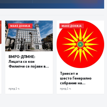
МАКЕДОНИЈА
МАКЕДОНИЈА
ВМРО-ДПМНЕ:
Лицата со кои
Филипче се појави во
Ново Село не се
Триесет и
невини жртви, за дел
шесто Генерално
од нив постојат
собрание на
правосилни судски
Светскиот
пред 1 ч.
пред 1 ч.
одлуки за кривични
македонски конгрес
дела