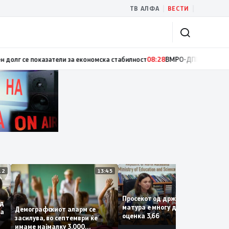
|
|
ТВ АЛФА
ВЕСТИ
успесите на државата, седум квартали раст на БДП над 3 отсто и нама
14:12
13:45
13:
Просекот од државната
за од
матура е многу добар со
Демографскиот аларм се
Крива
оценка 3,66
засилува, во септември ќе
имаме најмалку 3.000
и на