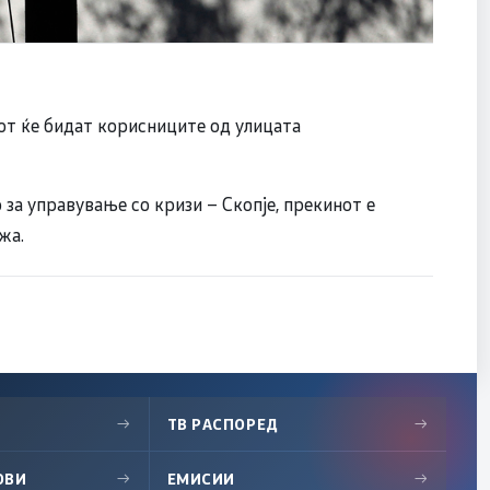
сот ќе бидат корисниците од улицата
а управување со кризи – Скопје, прекинот е
жа.
→
ТВ РАСПОРЕД
→
ОВИ
→
ЕМИСИИ
→