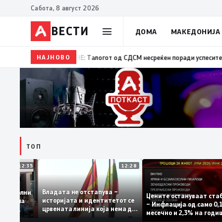
Сабота, 8 август 2026
ВЕСТИ
ДОМА
МАКЕДОНИЈА
НАЈНОВО
08:30
ВРЕДИ: Дали Артан Груби ја купува слободата
ТОП
12:35
12:28
Владата не отстапува –
 се задоволни
Цените остануваат
историјата и идентитетот се
учениците на
– Инфлација од сам
црвената линија која нема да
ржавната
месечно и 2,3% на 
се погази
ниво