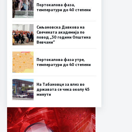
Портокалова фаза,
температури до 40 степени
Сиљановска Давкова на
Свечената академија по
повод „30 години Општина
Вевчани“
Портокалова фаза утре,
температури до 40 степени
На Табановце за влез во
државата се чека околу 45
минути