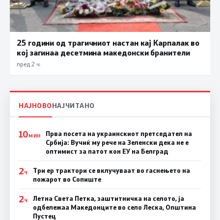
25 години од трагичниот настан кај Карпалак во
кој загинаа десетмина македонски бранители
пред 2 ч.
НАЈНОВО
НАЈЧИТАНО
10
Прва посета на украинскиот претседател на
МИН
Србија: Вучиќ му рече на Зеленски дека не е
оптимист за патот кон ЕУ на Белград
2
Три ер трактори се вклучуваат во гаснењето на
Ч
пожарот во Сопиште
2
Летна Света Петка, заштитничка на селото, ја
Ч
одбележаа Македонците во село Леска, Општина
Пустец