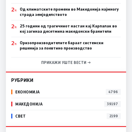
2
Од климатските промени во Македонија најмногу
Ч
страда земјоделството
2
25 години од трагичниот настан кај Карпалак во
Ч
кој загинаа десетмина македонски бранители
2
Оризопроизводителите бараат системски
Ч
решенија за поевтино производство
ПРИКАЖИ УШТЕ ВЕСТИ →
РУБРИКИ
ЕКОНОМИЈА
4796
МАКЕДОНИЈА
39197
СВЕТ
2199