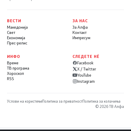
ВЕСТИ
ЗА НАС
Македонија
За Алфа
Свет
Контакт
Економија
Импресум
Прес-релис
ИНФО
СЛЕДЕТЕ НÉ
Време
Facebook
ТВ програма
X / Twitter
Хороскоп
YouTube
RSS
Instagram
Услови на користење
Политика за приватност
Политика за колачиња
© 2026 ТВ Алфа