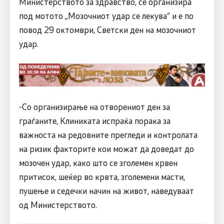
Министерството за здравство, се организира
под мотото „Мозочниот удар се лекува“ и е по
повод 29 октомври, Светски ден на мозочниот
удар.
-Со организирање на отворениот ден за
граѓаните, Клиниката испраќа порака за
важноста на редовните прегледи и контролата
на ризик факторите кои можат да доведат до
мозочен удар, како што се зголемен крвен
притисок, шеќер во крвта, зголемени масти,
пушење и седечки начин на живот, наведуваат
од Министерството.