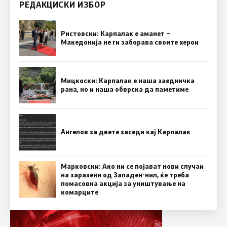
РЕДАКЦИСКИ ИЗБОР
Ристовски: Карпалак е аманет –
Македонија не ги заборава своите херои
Мицкоски: Карпалак е наша заедничка
рана, но и наша обврска да паметиме
Ангелов за двете заседи кај Карпалак
Марковски: Ако ни се појават нови случаи
на заразени од Западен-нил, ќе треба
помасовна акција за уништување на
комарците