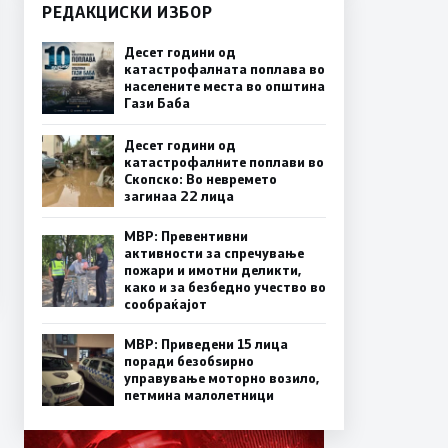
РЕДАКЦИСКИ ИЗБОР
Десет години од
катастрофалната поплава во
населените места во општина
Гази Баба
Десет години од
катастрофалните поплави во
Скопско: Во невремето
загинаа 22 лица
МВР: Превентивни
активности за спречување
пожари и имотни деликти,
како и за безбедно учество во
сообраќајот
МВР: Приведени 15 лица
поради безобѕирно
управување моторно возило,
петмина малолетници