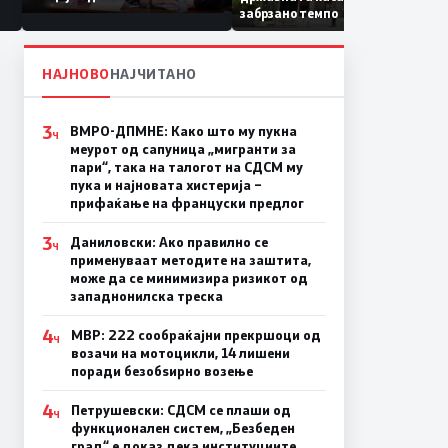
Коридор 8, Македонија
забрзано темпо
станува раскрсница на
Балканот
НАЈНОВО
НАЈЧИТАНО
3
ВМРО-ДПМНЕ: Како што му пукна
Ч
меурот од сапуница „мигранти за
пари“, така на талогот на СДСМ му
пука и најновата хистерија –
прифаќање на француски предлог
3
Даниловски: Ако правилно се
Ч
применуваат методите на заштита,
може да се минимизира ризикот од
западнонилска треска
4
МВР: 222 сообраќајни прекршоци од
Ч
возачи на мотоцикли, 14 лишени
поради безобѕирно возење
4
Петрушевски: СДСМ се плаши од
Ч
функционален систем, „Безбеден
град“ е доказ дека институциите