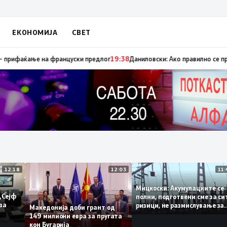
ЕКОНОМИЈА
СВЕТ
сапуница „мигранти за пари“, така на талогот на СДСМ му пука и најнов
12:18
12:03
Мицкоски: Акумулациите 
од „Сејф
полни, подготвени сме за
огу за
ризици, не размислување 
Македонија доби грант од
поскапување на струјата
149 милиони евра за пругата
кон Бугарија