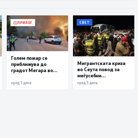
СВЕТ
ПРИЛОГ
Голем пожар се
Мигрантската криза
приближува до
во Сеута повод за
градот Мегара во
меѓусебни
близина на Атина,
обвинувања помеѓу
засега има пет
пред 3 дена
пред 5 дена
Мадрид и Ерусалим
загинати