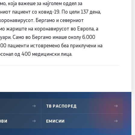
о, која важеше за најголем оддел за
ниот пациент со ковид-19. По цели 137 дена,
 коронавирусот. Бергамо и северниот
мо жариште на коронавирусот во Европа, a
уари. Само во Бергамо имаше околу 6.000
 100 пациенти истовремено беа приклучени на
рсонал од 400 медицински лица.
→
ТВ РАСПОРЕД
→
ОВИ
→
ЕМИСИИ
→