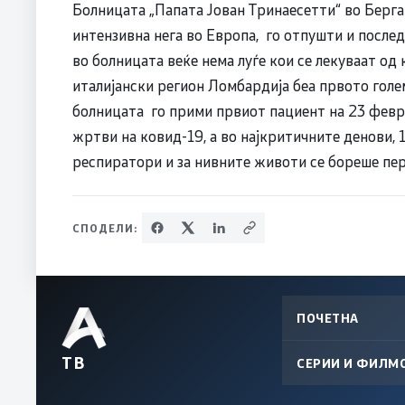
Болницата „Папата Јован Тринаесетти“ во Бергам
интензивна нега во Европа, го отпушти и послед
во болницата веќе нема луѓе кои се лекуваат од
италијански регион Ломбардија беа првото голе
болницата го прими првиот пациент на 23 февр
жртви на ковид-19, а во најкритичните денови,
респиратори и за нивните животи се бореше пе
СПОДЕЛИ:
ПОЧЕТНА
ТВ
СЕРИИ И ФИЛМ