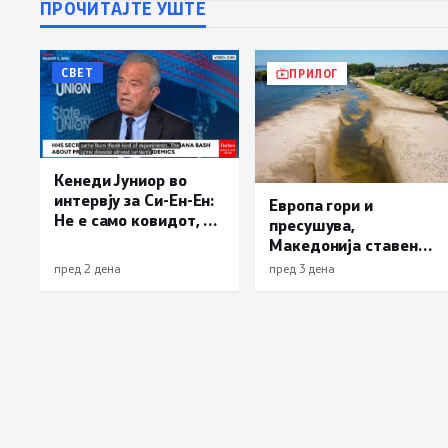
ПРОЧИТАЈТЕ УШТЕ
СВЕТ
ПРИЛОГ
Кенеди Јуниор во
интервју за Си-Ен-Ен:
Европа гори и
Не е само ковидот, и
пресушува,
лајмската болест и
Македонија ставена
респираторниот
во обрач: Унгарија и
пред 2 дена
пред 3 дена
синцицијален вирус
Србија можат да
се излезени од
останат без струја
лаборатории