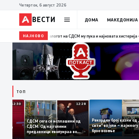
Четврток, 6 август 2026
ВЕСТИ
ДОМА
МАКЕДОНИЈА
НАЈНОВО
19:39
ВМРО-ДПМНЕ: Како што му пукна меурот од 
ТОП
12:30
12:28
Рекорден број казни 
СДСМ сега се исплашени од
сити“ во јули – најмн
СДСМ: Од најголеми
тоците на
брзо возење
предавници еволуираа во
мантираат
најголеми патриоти