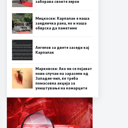
заборава своите херои
Мицкоски: Карпалак е наша
заедничка рана, но и наша
обврска да паметиме
Ангелов за двете заседи кај
Карпалак
Марковски: Ако ни се појават
нови случаи на заразени од
Западен-нил, ќе треба
помасовна акција за
уништување на комарците