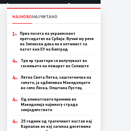
НАЈНОВО
НАЈЧИТАНО
1
Прва посета на украинскиот
Ч
претседател на Србија: Вучиќ му рече
на Зеленски дека не е оптимист за
патот кон ЕУ на Белград
4
Три ер трактори се вклучуваат во
Ч
гаснењето на пожарот во Сопиште
4
Летна Света Петка, заштитничка на
Ч
селото, ја одбележаа Македонците
во село Леска, Општина Пустец
4
Од климатските промени во
Ч
Македонија најмногу страда
земјоделството
4
25 години од трагичниот настан кај
Ч
Карпалак во кој загинаа десетмина