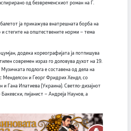
инспирирано од безвременскиот роман на Г.
 балетот ја прикажува внатрешната борба на
о и стегите на општествените норми – тема
цумјан, додека кореографијата ја потпишува
тилен современ израз го доловува духот на 19.
 Музичката подлога е составена од дела на
с Менделсон и Георг Фридрих Хендл, со
 и Гана Ипатиева (Украина). Светло-дизајнот
 Бакевски, пијанист – Андреја Наунов, а