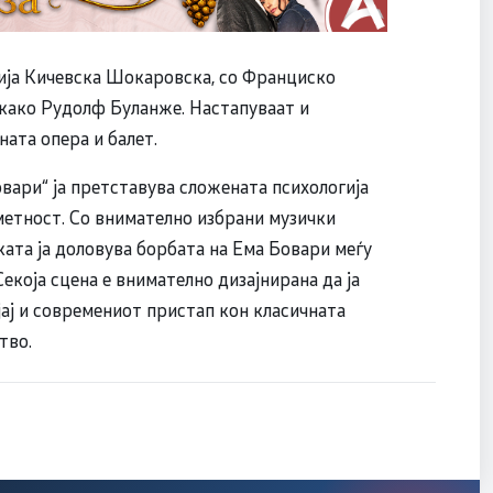
рија Кичевска Шокаровска, со Франциско
како Рудолф Буланже. Настапуваат и
ата опера и балет.
вари“ ја претставува сложената психологија
уметност. Со внимателно избрани музички
ата ја доловува борбата на Ема Бовари меѓу
која сцена е внимателно дизајнирана да ја
јај и современиот пристап кон класичната
тво.