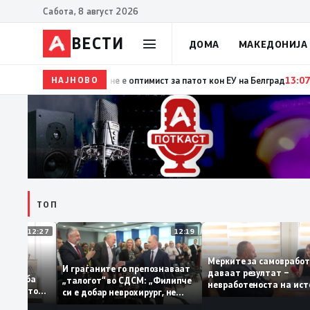
Сабота, 8 август 2026
ВЕСТИ
ДОМА
МАКЕДОНИЈА
НАЈНОВО
15:29
Прва посета на украинскиот претседател на Ср
ТОП
12:27
12:19
Мерките за самовр
руваат: За
И граѓаните го препознаваат
даваат резултат –
ација треба
„талогот“ во СДСМ: „Филипче
невработеноста на 
а домашното
си е добар неврохирург, не
најниско ниво од 11
треба се занимава со