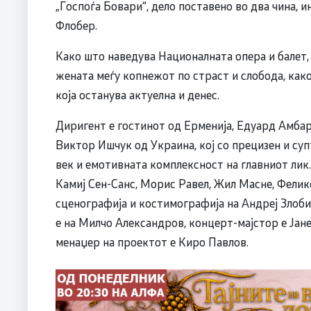
„Госпоѓа Бовари“, дело поставено во два чина, 
Флобер.
Како што наведува Националната опера и балет,
жената меѓу копнежот по страст и слобода, как
која останува актуелна и денес.
Диригент е гостинот од Ерменија, Едуард Амбар
Виктор Ишчук од Украина, кој со прецизен и суп
век и емотивната комплексност на главниот лик.
Камиј Сен-Санс, Морис Равел, Жил Масне, Фелик
сценографија и костимографија на Андреј Злобин
е на Милчо Александров, концерт-мајстор е Јане
менаџер на проектот е Киро Павлов.