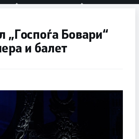
л „Госпоѓа Бовари“
ера и балет