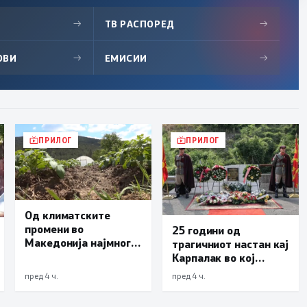
→
ТВ РАСПОРЕД
→
ОВИ
→
ЕМИСИИ
→
ПРИЛОГ
ПРИЛОГ
Од климатските
промени во
25 години од
Македонија најмногу
трагичниот настан кај
страда
Карпалак во кој
земјоделството
загинаа десетмина
пред 4 ч.
пред 4 ч.
македонски
бранители