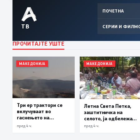
ПОЧЕТНА
ТВ
СЕРИИ И ФИЛМ
ПРОЧИТАЈТЕ УШТЕ
МАКЕДОНИЈА
МАКЕДОНИЈА
Три ер трактори се
Летна Света Петка,
вклучуваат во
заштитничка на
гаснењето на
селото, ја одбележаа
пожарот во Сопиште
Македонците во село
пред 4 ч.
пред 4 ч.
Леска, Општина
Пустец