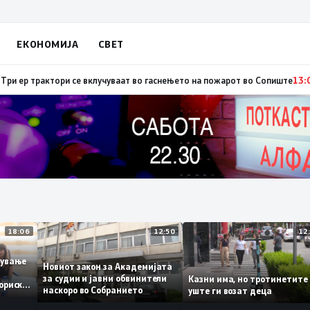
ЕКОНОМИЈА
СВЕТ
бија: Вучиќ му рече на Зеленски дека не е оптимист за патот кон ЕУ на 
18:06
12:50
аботување
Новиот закон за Академијата
за судии и јавни обвинители
Казни има, но тротинети
историски
наскоро во Собранието
уште ги возат деца
,3%