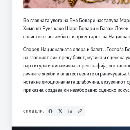
Во главната улога на Ема Бовари настапува Ма
Хименез Руиз како Шарл Бовари и Балаж Лочеи 
солистите, ансамблот и оркестарот на Националн
Според Националната опера и балет, „Госпоѓа Бо
на главниот лик преку балет, музика и сценска 
партитури и динамична кореографија, постановк
личните желби и општествените ограничувања. Се
истакне емоционалната длабочина, визуелниот с
приказна, создавајќи незаборавно сценско искус
СПОДЕЛИ: