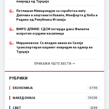
повреда од Турција
6
Потпишан Меморандум за соработка меѓу
Ч
Делчево и општините Новело, Монфорте д’Алба и
Родино од Република Италија
6
ВМРО-ДПМНЕ: СДСM потврди дека Филипче
Ч
испратил осудени насилници
6
Мерџановски: Со владин авион во Скопје
Ч
транспортиран пациент повреден на одмор во
Турција
ПРИКАЖИ УШТЕ ВЕСТИ →
РУБРИКИ
ЕКОНОМИЈА
4796
МАКЕДОНИЈА
39206
СВЕТ
2199