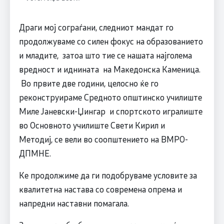
Драги мој сограѓани, следниот мандат го
продолжуваме со силен фокус на образованието
и младите, затоа што тие се нашата најголема
вредност и иднината на Македонска Каменица.
Во првите две години, целосно ќе го
реконструираме Средното општинско училиште
Миле Јаневски-Џингар и спортското игралиште
во Основното училиште Свети Кирил и
Методиј, се вели во соопштението на ВМРО-
ДПМНЕ.
Ке продолжиме да ги подобруваме условите за
квалитетна настава со современа опрема и
напредни наставни помагала.