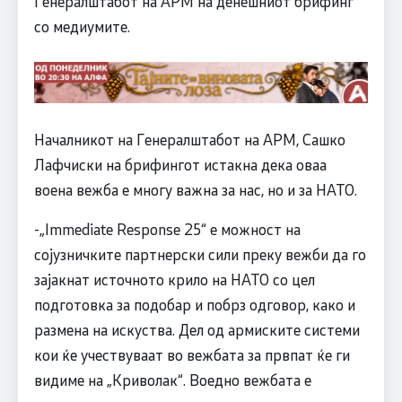
Генералштабот на АРМ на денешниот брифинг
со медиумите.
Началникот на Генералштабот на АРМ, Сашко
Лафчиски на брифингот истакна дека оваа
воена вежба е многу важна за нас, но и за НАТО.
-„Immediate Response 25“ е можност на
сојузничките партнерски сили преку вежби да го
зајакнат источното крило на НАТО со цел
подготовка за подобар и побрз одговор, како и
размена на искуства. Дел од армиските системи
кои ќе учествуваат во вежбата за првпат ќе ги
видиме на „Криволак“. Воедно вежбата е