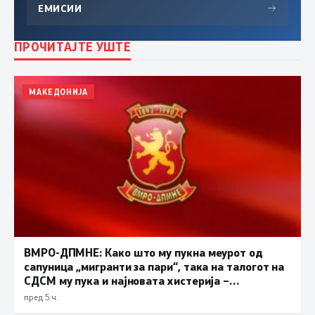
ЕМИСИИ
→
ПРОЧИТАЈТЕ УШТЕ
МАКЕДОНИЈА
ВМРО-ДПМНЕ: Како што му пукна меурот од
сапуница „мигранти за пари“, така на талогот на
СДСМ му пука и најновата хистерија –
прифаќање на француски предлог
пред 5 ч.