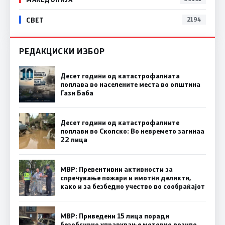
СВЕТ
2194
РЕДАКЦИСКИ ИЗБОР
Десет години од катастрофалната
поплава во населените места во општина
Гази Баба
Десет години од катастрофалните
поплави во Скопско: Во невремето загинаа
22 лица
МВР: Превентивни активности за
спречување пожари и имотни деликти,
како и за безбедно учество во сообраќајот
МВР: Приведени 15 лица поради
безобѕирно управување моторно возило,