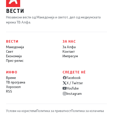
ВЕСТИ
Независни вести од Македонија и светот, дел од медиумската
мрежа ТВ Алфа.
ВЕСТИ
ЗА НАС
Македонија
За Алфа
Свет
Контакт
Економија
Импресум
Прес-релис
ИНФО
СЛЕДЕТЕ НÉ
Време
Facebook
ТВ програма
X / Twitter
Хороскоп
YouTube
RSS
Instagram
Услови на користење
Политика за приватност
Политика за колачиња