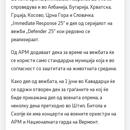
спроведува и во Албанија, Бугарија, Хрватска,
Грција, Косово, Црна Гора и Словачка.
„Immediate Response 25“ е дел од серијалот на
вежби „Defender 25“ кои редовно се
реализираат.
Од АРМ додаваат дека за време на вежбата ќе
се користи само стандардна муниција која е во
согласност со заштитата на животната средина.
Како дел од вежбата, на 1 јуни во Кавадарци ќе
се одржи отворен ден за граѓаните на кој ќе
биде прикажана дел од воената опрема, а
неколку дена претходно во Штип, Битола и
Скопје ќе има концерти на воените оркестри на
АРМ и Националната гарда на Вермонт.