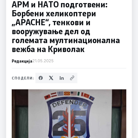
АРМ и НАТО подготвени:
Борбени хеликоптери
„APACHE“, тенкови и
вооружување дел од
големата мултинационална
вежба на Криволак
Редакција
21.05.2025
СПОДЕЛИ: