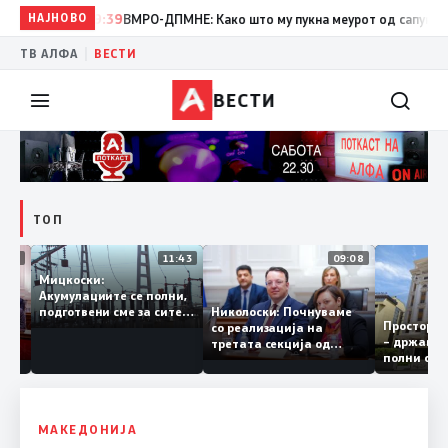
НАЈНОВО
19:39
ВМРО-ДПМНЕ: Како што му пукна меурот од сапуница „мигр
|
ТВ АЛФА
ВЕСТИ
ВЕСТИ
ТОП
12:03
11:43
09:08
Мицкоски:
Акумулациите се полни,
грант
Николоски: Почнуваме
подготвени сме за сите
Просто
ра за
со реализација на
ризици, не размислување
– држа
ија
третата секција од
за поскапување на
полни 
железничкиот Коридор
струјата
8, Македонија станува
раскрсница на Балканот
МАКЕДОНИЈА