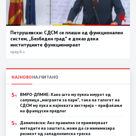
Петрушевски: СДСМ се плаши од функционален
систем, „Безбеден град“ е доказ дека
институциите функционираат
пред 6 ч.
НАЈНОВО
НАЈЧИТАНО
5
ВМРО-ДПМНЕ: Како што му пукна меурот од
Ч
сапуница „мигранти за пари“, така на талогот на
СДСМ му пука и најновата хистерија – прифаќање
на француски предлог
5
Даниловски: Ако правилно се применуваат
Ч
методите на заштита, може да се минимизира
ризикот од западнонилска треска