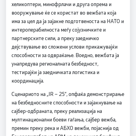
хеликоптери, минофрлачи и друга опрема и
вооружување ќе се користат во вежбата која
има за цел да ја зајакне подготвеноста на НАТО и
интероперабилноста меѓу сојузничките и
партнерските сили, а преку заедничко
дејствување во сложени услови прикажувајќи
способности за одвраќање. Воедно, вежбата ја
унапредува регионалната безбедност,
тестирајќи ја заедничката логистика и
координација.
Сценариото на „IR – 25“, опфаќа демонстрирање
на безбедносните способности и зајакнување на
сајбер-одбраната, преку реализација на
мултинационални боеви гаѓања, сајбер вежба,
премин преку река и АБХО вежби, појаснија од