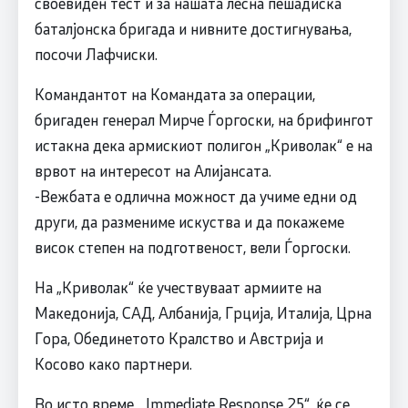
своевиден тест и за нашата лесна пешадиска
баталјонска бригада и нивните достигнувања,
посочи Лафчиски.
Командантот на Командата за операции,
бригаден генерал Мирче Ѓоргоски, на брифингот
истакна дека армискиот полигон „Криволак“ е на
врвот на интересот на Алијансата.
-Вежбата е одлична можност да учиме едни од
други, да размениме искуства и да покажеме
висок степен на подготвеност, вели Ѓоргоски.
На „Криволак“ ќе учествуваат армиите на
Македонија, САД, Албанија, Грција, Италија, Црна
Гора, Обединетото Кралство и Австрија и
Косово како партнери.
Во исто време, „Immediate Response 25“, ќе се