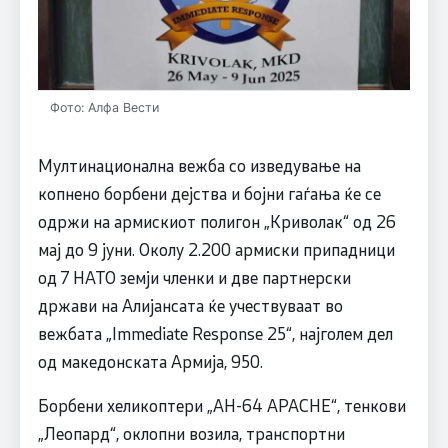
Фото: Алфа Вести
Мултинационална вежба со изведување на
копнено борбени дејства и бојни гаѓања ќе се
одржи на армискиот полигон „Криволак“ од 26
мај до 9 јуни. Околу 2.200 армиски припадници
од 7 НАТО земји членки и две партнерски
држави на Алијансата ќе учествуваат во
вежбата „Immediate Response 25“, најголем дел
од македонската Армија, 950.
Борбени хеликоптери „AH-64 APACHE“, тенкови
„Леопард“, оклопни возила, транспортни