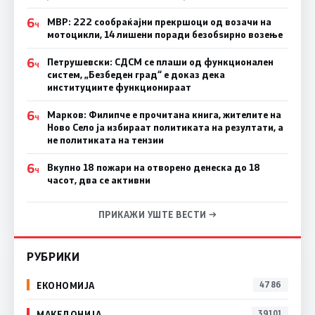
6
МВР: 222 сообраќајни прекршоци од возачи на
Ч
мотоцикли, 14 лишени поради безобѕирно возење
6
Петрушевски: СДСМ се плаши од функционален
Ч
систем, „Безбеден град“ е доказ дека
институциите функционираат
6
Марков: Филипче е прочитана книга, жителите на
Ч
Ново Село ја избираат политиката на резултати, а
не политиката на тензии
6
Вкупно 18 пожари на отворено денеска до 18
Ч
часот, два се активни
ПРИКАЖИ УШТЕ ВЕСТИ →
РУБРИКИ
ЕКОНОМИЈА
4786
МАКЕДОНИЈА
39101