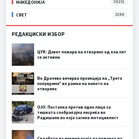
МАКЕДОНИЈА
39231
СВЕТ
2199
РЕДАКЦИСКИ ИЗБОР
ЦУК: Девет пожари на отворено од кои пет
се активни
Во Драчево вечерва проекција на „Трето
полувреме“ во рамки на киното на
отворено
ОЈО: Постапка против едно лице за
тешката сообраќајна несреќа во
Радишани во која загина мотоциклист
Се работи на ликвидација на пожарот на