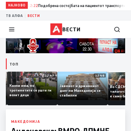
НАЈНОВО
12:22
Подобрена состојбата на пациентот транспортиран од Т
|
ТВ АЛФА
ВЕСТИ
ВЕСТИ
ТОП
12:50
12:47
12:46
Казни има, но
Јавниот и државниот
Во СДСМ
ии и
тротинетите се уште ги
долг на Македонија се
талогот:
возат деца
стабилни
е само б
ето
копија д
Заев
МАКЕДОНИЈА
Андоновска: ВМРО-ДПМНЕ