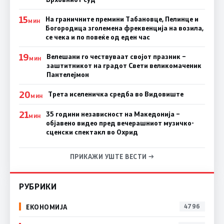
15
На граничните премини Табановце, Пелинце и
МИН
Богородица зголемена фреквенција на возила,
се чека и по повеќе од еден час
19
Велешани го чествуваат својот празник –
МИН
заштитникот на градот Свети великомаченик
Пантелејмон
20
Трета иселеничка средба во Видовиште
МИН
21
35 години независност на Македонија –
МИН
објавено видео пред вечерашниот музичко-
сценски спектакл во Охрид
ПРИКАЖИ УШТЕ ВЕСТИ →
РУБРИКИ
ЕКОНОМИЈА
4796