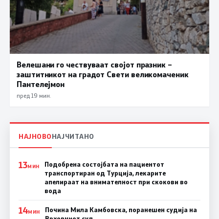
Велешани го чествуваат својот празник –
заштитникот на градот Свети великомаченик
Пантелејмон
пред 19 мин.
НАЈНОВО
НАЈЧИТАНО
13
Подобрена состојбата на пациентот
МИН
транспортиран од Турција, лекарите
апелираат на внимателност при скокови во
вода
14
Почина Мила Камбовска, поранешен судија на
МИН
Врховниот суд