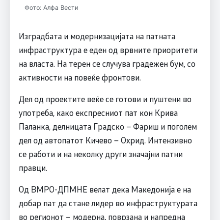
Фото: Алфа Вести
Изградбата и модернизацијата на патната
инфраструктура е еден од врвните приоритети
на власта. На терен се случува градежен бум, со
активности на повеќе фронтови.
Дел од проектите веќе се готови и пуштени во
употреба, како експресниот пат кон Крива
Паланка, делницата Градско – Фариш и поголем
дел од автопатот Кичево – Охрид. Интензивно
се работи и на неколку други значајни патни
правци.
Од ВМРО-ДПМНЕ велат дека Македонија е на
добар пат да стане лидер во инфраструктурата
во регионот – модерна, поврзана и напредна