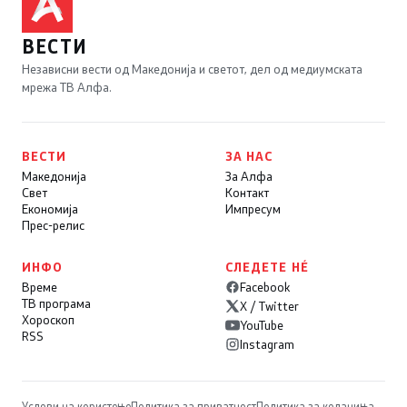
ВЕСТИ
Независни вести од Македонија и светот, дел од медиумската
мрежа ТВ Алфа.
ВЕСТИ
ЗА НАС
Македонија
За Алфа
Свет
Контакт
Економија
Импресум
Прес-релис
ИНФО
СЛЕДЕТЕ НÉ
Време
Facebook
ТВ програма
X / Twitter
Хороскоп
YouTube
RSS
Instagram
Услови на користење
Политика за приватност
Политика за колачиња