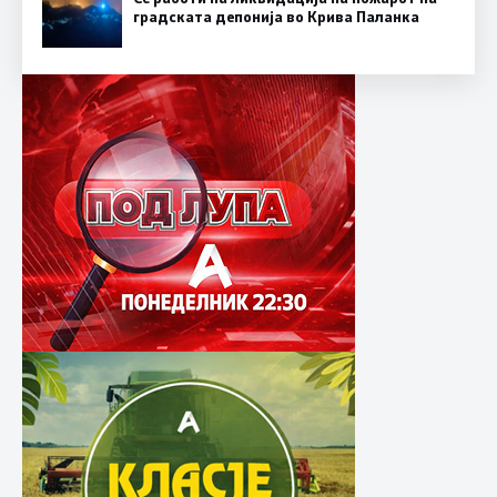
градската депонија во Крива Паланка