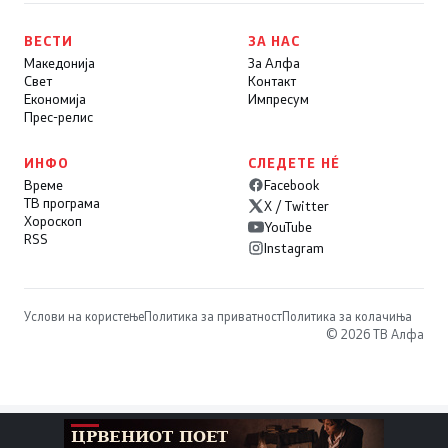
ВЕСТИ
ЗА НАС
Македонија
За Алфа
Свет
Контакт
Економија
Импресум
Прес-релис
ИНФО
СЛЕДЕТЕ НÉ
Време
Facebook
ТВ програма
X / Twitter
Хороскоп
YouTube
RSS
Instagram
Услови на користење
Политика за приватност
Политика за колачиња
© 2026 ТВ Алфа