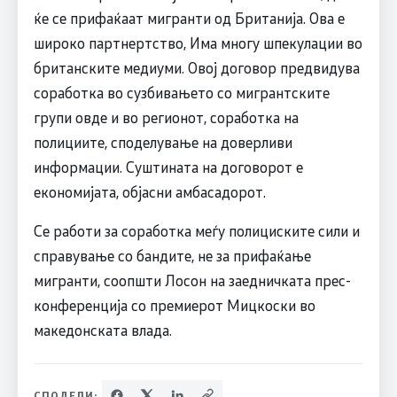
ќе се прифаќаат мигранти од Британија. Ова е
широко партнертство, Има многу шпекулации во
британските медиуми. Овој договор предвидува
соработка во сузбивањето со мигрантските
групи овде и во регионот, соработка на
полициите, споделување на доверливи
информации. Суштината на договорот е
економијата, објасни амбасадорот.
Се работи за соработка меѓу полициските сили и
справување со бандите, не за прифаќање
мигранти, соопшти Лосон на заедничката прес-
конференција со премиерот Мицкоски во
македонската влада.
СПОДЕЛИ: