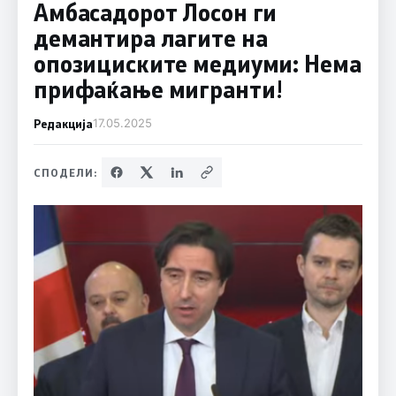
Амбасадорот Лосон ги
демантира лагите на
опозициските медиуми: Нема
прифаќање мигранти!
Редакција
17.05.2025
СПОДЕЛИ: