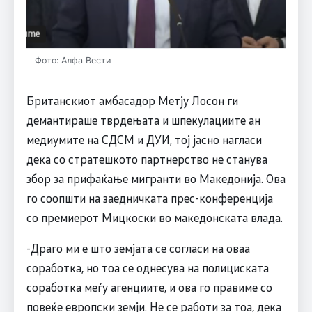
Фото: Алфа Вести
Британскиот амбасадор Метју Лосон ги
демантираше тврдењата и шпекулациите ан
медиумите на СДСМ и ДУИ, тој јасно нагласи
дека со стратешкото партнерство не станува
збор за прифаќање мигранти во Македонија. Ова
го соопшти на заедничката прес-конференција
со премиерот Мицкоски во македонската влада.
-Драго ми е што земјата се согласи на оваа
соработка, но тоа се однесува на полициската
соработка меѓу агенциите, и ова го правиме со
повеќе европски земји. Не се работи за тоа, дека