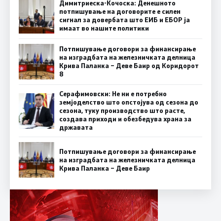
Димитриеска-Кочоска: Денешното
потпишување на договорите е силен
сигнал за довербата што ЕИБ и ЕБОР ја
имаат во нашите политики
Потпишување договори за финансирање
на изградбата на железничката делница
Крива Паланка – Деве Баир од Коридорот
8
Серафимовски: Не ни е потребно
земјоделство што опстојува од сезона до
сезона, туку производство што расте,
создава приходи и обезбедува храна за
државата
Потпишување договори за финансирање
на изградбата на железничката делница
Крива Паланка – Деве Баир