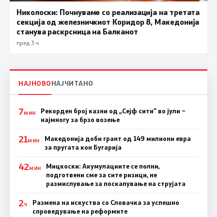
Николоски: Почнуваме со реализација на третата
секција од железничкиот Коридор 8, Македонија
станува раскрсница на Балканот
пред 3 ч.
НАЈНОВО
НАЈЧИТАНО
7
Рекорден број казни од „Сејф сити“ во јули –
МИН
најмногу за брзо возење
21
Македонија доби грант од 149 милиони евра
МИН
за пругата кон Бугарија
42
Мицкоски: Акумулациите се полни,
МИН
подготвени сме за сите ризици, не
размислување за поскапување на струјата
2
Размена на искуства со Словачка за успешно
Ч
спроведување на реформите