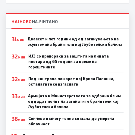
НАЈНОВО
НАЈЧИТАНО
31
Дваесет и пет години од од загинувањето на
МИН
осумтемина бранители кај Љуботенски бачила
32
ИЈЗ со препораки за заштита на лицата
МИН
постари од 65 години за време на
горештините
32
Под контрола пожарот кај Крива Паланка,
МИН
останатите се изгаснати
33
Армијата и Министерството за одбрана ќе им
МИН
оддадат почит на загинатите бранители кај
Љуботенски бачила
36
Сончево и многу топло со мала до умерена
МИН
облачност