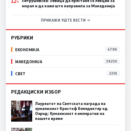
12
Петрушевски: Левица да престане со лекции за
Ч
морал и да каже што направила за Македонија
ПРИКАЖИ УШТЕ ВЕСТИ →
РУБРИКИ
ЕКОНОМИЈА
4796
МАКЕДОНИЈА
39250
СВЕТ
2201
РЕДАКЦИСКИ ИЗБОР
Лауреатот на Светската награда на
хуманизмот Кристоф Бенедиктер од
Охрид: Хуманизмот е императив на
нашето време