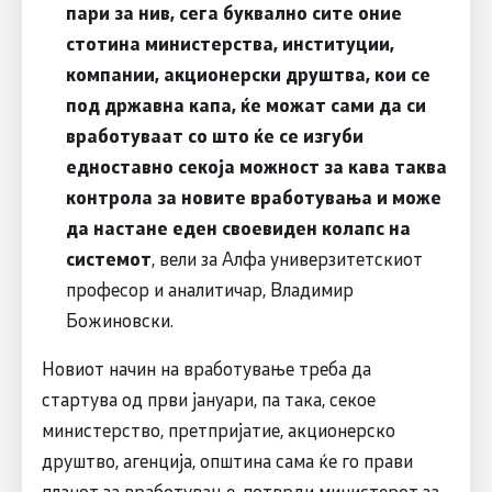
пари за нив, сега буквално сите оние
стотина министерства, институции,
компании, акционерски друштва, кои се
под државна капа, ќе можат сами да си
вработуваат со што ќе се изгуби
едноставно секоја можност за кава таква
контрола за новите вработувања и може
да настане еден своевиден колапс на
системот
, вели за Алфа универзитетскиот
професор и аналитичар, Владимир
Божиновски.
Новиот начин на вработување треба да
стартува од први јануари, па така, секое
министерство, претпријатие, акционерско
друштво, агенција, општина сама ќе го прави
планот за вработување, потврди министерот за