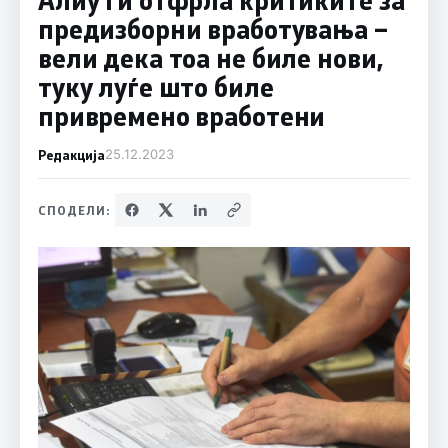
предизборни вработувања –
вели дека тоа не биле нови,
туку луѓе што биле
привремено вработени
Редакција
25.12.2023
СПОДЕЛИ: