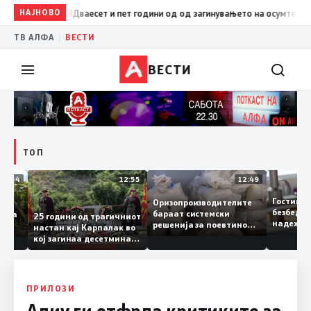
НАЈНОВО
07:28
Дваесет и пет години од од загинувањето на осумтемина бр
|
ТВ АЛФА
ВЕСТИ
ВЕСТИ
ТОП
13:04
12:55
12:49
Гости
Оризопроизводителите
безбе
бараат системски
едонија
25 години од трагичниот
надеж
решенија за поевтино
настан кај Карпалак во
следн
производство
кој загинаа десетмина
може 
македонски бранители
ПРИЛОЗИ
Алиу ги отфрла критиките за