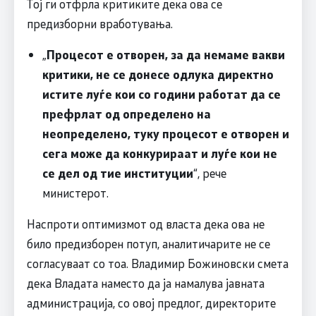
Тој ги отфрла критиките дека ова се
предизборни вработувања.
„
Процесот е отворен, за да немаме вакви
критики, не се донесе одлука директно
истите луѓе кои со години работат да се
префрлат од определено на
неопределено, туку процесот е отворен и
сега може да конкурираат и луѓе кои не
се дел од тие институции
“, рече
министерот.
Наспроти оптимизмот од власта дека ова не
било предизборен потуп, аналитичарите не се
согласуваат со тоа. Владимир Божиновски смета
дека Владата наместо да ја намалува јавната
администрација, со овој предлог, директорите