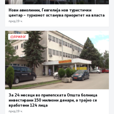
Нови авиолинии, Гевгелија нов туристички
центар – туризмот останува приоритет на власта
пред 19 ч.
ПРИЛОГ
За 24 месеци во прилепската Општа болница
инвестирани 150 милиони денари, а трајно се
вработени 124 лица
пред 19 ч.