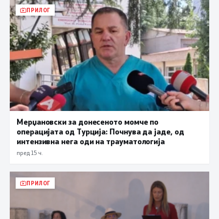
ПРИЛОГ
Мерџановски за донесеното момче по
операцијата од Турција: Почнува да јаде, од
интензивна нега оди на трауматологија
пред 15 ч.
ПРИЛОГ