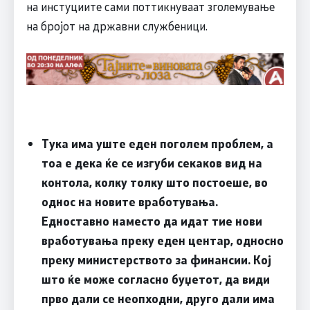
на инстуциите сами поттикнуваат зголемување
на бројот на државни службеници.
Тука има уште еден поголем проблем, а
тоа е дека ќе се изгуби секаков вид на
контола, колку толку што постоеше, во
однос на новите вработувања.
Едноставно наместо да идат тие нови
вработувања преку еден центар, односно
преку министерството за финансии. Кој
што ќе може согласно буџетот, да види
прво дали се неопходни, друго дали има