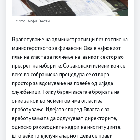
Фото: Алфа Вести
Вработување на административци без потпис на
министерството за финансии. Ова е најновиот
план на власта за полнење на јавниот сектор во
пресрет на изборите. Со законски измени кои се
веќе во собраниска процедура се отвора
простор за вдомување на повеќе од илјада
службеници. Толку барем засега е бројката на
оние за кои во моментов има огласи за
вработување. Идејата според Власта е за
вработувањата да одлучуваат директорите,
односно раководните кадри на институциите,
што веќе го вјклучи алармот дека се прави