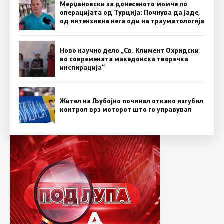
Мерџановски за донесеното момче по
операцијата од Турција: Почнува да јаде,
од интензивна нега оди на трауматологија
Ново научно дело „Св. Климент Охридски
во современата македонска творечка
инспирација“
Жител на Љубојно починал откако изгубил
контрол врз моторот што го управувал