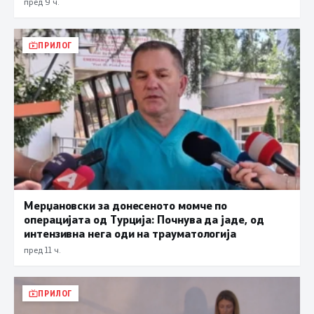
пред 9 ч.
ПРИЛОГ
Мерџановски за донесеното момче по
операцијата од Турција: Почнува да јаде, од
интензивна нега оди на трауматологија
пред 11 ч.
ПРИЛОГ