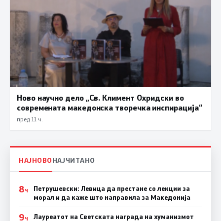
Ново научно дело „Св. Климент Охридски во
современата македонска творечка инспирација“
пред 11 ч.
НАЈНОВО
НАЈЧИТАНО
8
Петрушевски: Левица да престане со лекции за
Ч
морал и да каже што направила за Македонија
9
Лауреатот на Светската награда на хуманизмот
Ч