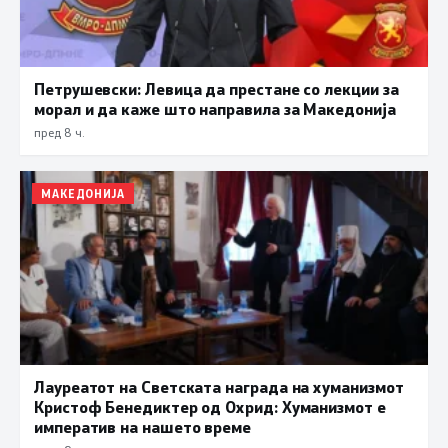
Петрушевски: Левица да престане со лекции за
морал и да каже што направила за Македонија
пред 8 ч.
МАКЕДОНИЈА
Лауреатот на Светската награда на хуманизмот
Кристоф Бенедиктер од Охрид: Хуманизмот е
императив на нашето време