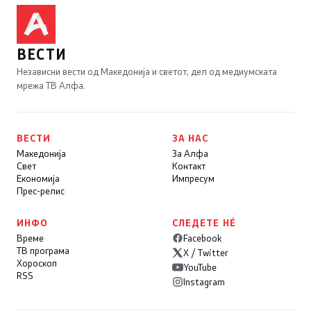
ВЕСТИ
Независни вести од Македонија и светот, дел од медиумската
мрежа ТВ Алфа.
ВЕСТИ
ЗА НАС
Македонија
За Алфа
Свет
Контакт
Економија
Импресум
Прес-релис
ИНФО
СЛЕДЕТЕ НÉ
Време
Facebook
ТВ програма
X / Twitter
Хороскоп
YouTube
RSS
Instagram