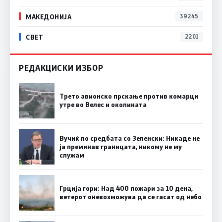
МАКЕДОНИЈА
39245
СВЕТ
2201
РЕДАКЦИСКИ ИЗБОР
Трето авионско прскање против комарци
утре во Велес и околината
Вучиќ по средбата со Зеленски: Никаде не
ја преминав границата, никому не му
служам
Грција гори: Над 400 пожари за 10 дена,
ветерот оневозможува да се гасат од небо