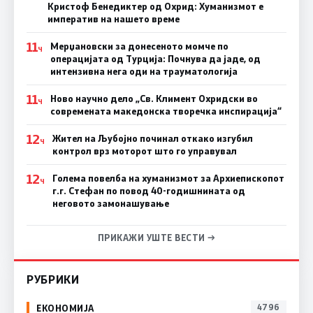
Кристоф Бенедиктер од Охрид: Хуманизмот е
императив на нашето време
11
Мерџановски за донесеното момче по
Ч
операцијата од Турција: Почнува да јаде, од
интензивна нега оди на трауматологија
11
Ново научно дело „Св. Климент Охридски во
Ч
современата македонска творечка инспирација“
12
Жител на Љубојно починал откако изгубил
Ч
контрол врз моторот што го управувал
12
Голема повелба на хуманизмот за Архиепископот
Ч
г.г. Стефан по повод 40-годишнината од
неговото замонашување
ПРИКАЖИ УШТЕ ВЕСТИ →
РУБРИКИ
ЕКОНОМИЈА
4796