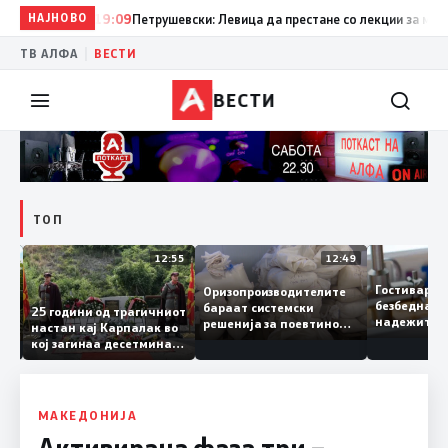
НАЈНОВО
19:09
Петрушевски: Левица да престане со лекции за морал и
|
ТВ АЛФА
ВЕСТИ
ВЕСТИ
ТОП
13:04
12:55
12:49
Гостивар
Оризопроизводителите
безбедна
бараат системски
нија
25 години од трагичниот
надежит
решенија за поевтино
настан кај Карпалак во
следната
производство
кој загинаа десетмина
може да 
македонски бранители
МАКЕДОНИЈА
Активирана фаза три –