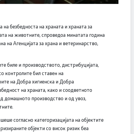
 на безбедноста на храната и храната за
ата на животните, спроведоа минатата година
а на Агенцијата за храна и ветеринарство,
те биле и производството, дистрибуцијата,
 со контролите бил ставен на
те на Добра хигиенска и Добра
бедност на храната, како и соодветното
од домашното производство и од увоз,
тните.
шеше согласно категоризацијата на објектите
оризираните објекти со висок ризик беа