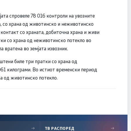
ата спровеле 78 016 контроли на увозните
а, со храна од животинско и неживотинско
 контакт со храната, добиточна храна и живи
тки со храна од неживотинско потекло во
а вратена во земјата извозник.
штени биле три пратки со храна од
061 килограми. Во истиот временски период
на од животинско потекло.
→
ТВ РАСПОРЕД
→