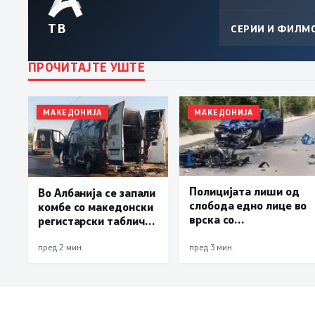
ТВ
СЕРИИ И ФИЛМ
ПРОЧИТАЈТЕ УШТЕ
МАКЕДОНИЈА
МАКЕДОНИЈА
Полицијата лиши од
Во Албанија се запали
слобода едно лице во
комбе со македонски
врска со
регистарски таблички
сообраќајната
кое превезувало
несреќа во Скопје во
пилиња
пред 2 мин.
пред 3 мин.
која загина 19-
годишен
мотоциклист од
скопско