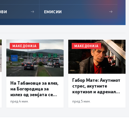
ОВИ
→
ЕМИСИИ
→
МАКЕДОНИЈА
МАКЕДОНИЈА
Габор Мате: Акутниот
На Табановце за влез,
стрес, акутните
на Богородица за
кортизол и адреналин
излез од земјата се
ќе ве спасат, кога се
чека по 30 минути
пред 4 мин.
пред 5 мин.
хронични ќе ве убијат