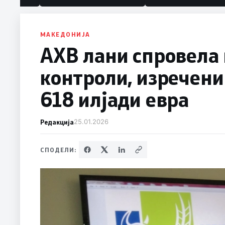
МАКЕДОНИЈА
АХВ лани спровела 
контроли, изречени
618 илјади евра
Редакција
25.01.2026
СПОДЕЛИ: