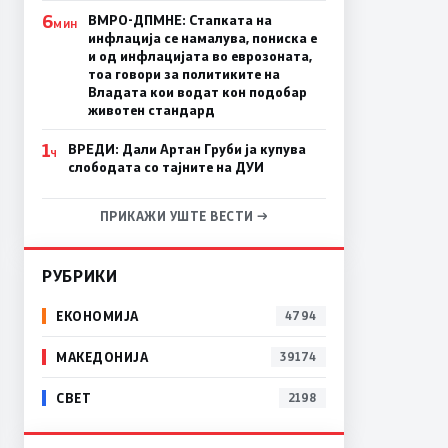
6
ВМРО-ДПМНЕ: Стапката на
МИН
инфлација се намалува, пониска е
и од инфлацијата во еврозоната,
тоа говори за политиките на
Владата кои водат кон подобар
животен стандард
1
ВРЕДИ: Дали Артан Груби ја купува
Ч
слободата со тајните на ДУИ
ПРИКАЖИ УШТЕ ВЕСТИ →
РУБРИКИ
ЕКОНОМИЈА
4794
МАКЕДОНИЈА
39174
СВЕТ
2198