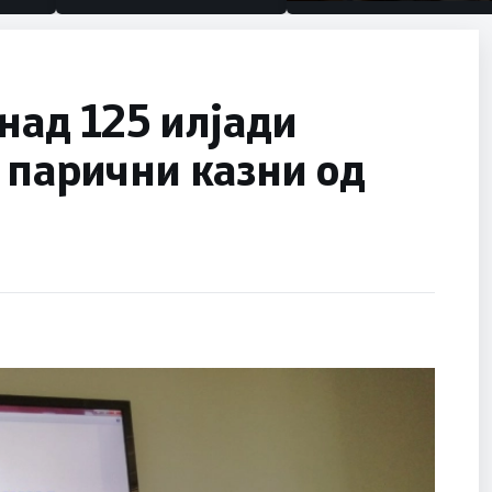
половина тунел во слепа
улица, сега имаме цели
над 125 илјади
 парични казни од