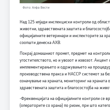
Фото: Алфа Вести
Над 125 илјади инспекциски контроли од областа
животни, здравствената заштита и благосостојб
официјалните ветеринари и инспекторите за хран
соопшти денеска АХВ.
Покрај домашниот промет, предмет на контроли
угостителството, но и увозот и извозот. Акцент
имплементирањето и одржувањето на процедури
производствена пракса и НАССР системот за без
означување на храната, мониторинг на храната 
здравствената заштита и благосостојба на живо
-Фреквенцијата на официјалните контроли се вр
(операторите со храна) по ризик, при што катег