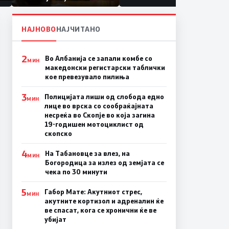
првачиња помалку
на
НАЈНОВО
НАЈЧИТАНО
2
Во Албанија се запали комбе со
МИН
македонски регистарски таблички
кое превезувало пилиња
3
Полицијата лиши од слобода едно
МИН
лице во врска со сообраќајната
несреќа во Скопје во која загина
19-годишен мотоциклист од
скопско
4
На Табановце за влез, на
МИН
Богородица за излез од земјата се
чека по 30 минути
5
Габор Мате: Акутниот стрес,
МИН
акутните кортизол и адреналин ќе
ве спасат, кога се хронични ќе ве
убијат