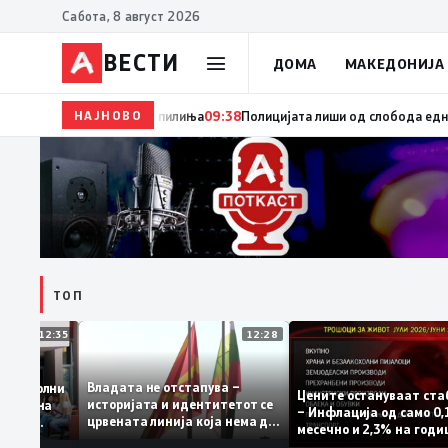
Сабота, 8 август 2026
ВЕСТИ
ДОМА
МАКЕДОНИЈА
НАЈНОВО
09:39
Во Албанија се запали комбе со македонски р
ТОП
12:35
12:28
Владата не отстапува –
 се задоволни
Цените остануваат
историјата и идентитетот се
учениците на
– Инфлација од сам
црвената линија која нема да
ржавната
месечно и 2,3% на 
се погази
ниво