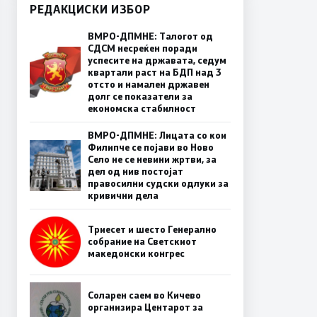
РЕДАКЦИСКИ ИЗБОР
ВМРО-ДПМНЕ: Талогот од
СДСМ несреќен поради
успесите на државата, седум
квартали раст на БДП над 3
отсто и намален државен
долг се показатели за
економска стабилност
ВМРО-ДПМНЕ: Лицата со кои
Филипче се појави во Ново
Село не се невини жртви, за
дел од нив постојат
правосилни судски одлуки за
кривични дела
Триесет и шесто Генерално
собрание на Светскиот
македонски конгрес
Соларен саем во Кичево
организира Центарот за