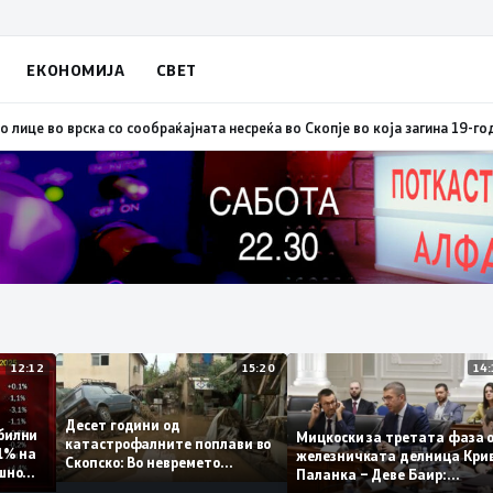
ЕКОНОМИЈА
СВЕТ
егистарски таблички кое превезувало пилиња
09:38
Полицијата лиши од с
12:12
15:20
Десет години од
 стабилни
Мицкоски за третата ф
катастрофалните поплави во
о 0,1% на
железничката делница 
Скопско: Во невремето
годишно
Паланка – Деве Баир:
загинаа 22 лица
Проектот нема да заврш