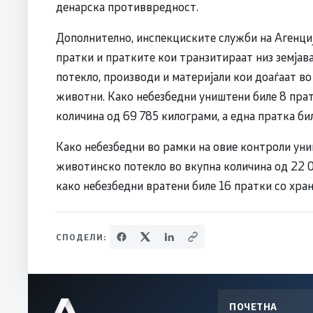
денарска противвредност.
Дополнително, инспекциските служби на Агенциј
пратки и пратките кои транзитираат низ земјав
потекло, производи и материјали кои доаѓаат во
животни. Како небезбедни уништени биле 8 пра
количина од 69 785 килограми, а една пратка бил
Како небезбедни во рамки на овие контроли уни
животинско потекло во вкупна количина од 22 
како небезбедни вратени биле 16 пратки со хра
СПОДЕЛИ:
ПОЧЕТНА