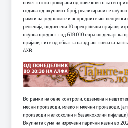
почесто контролирани од оние кои се категориз
година од вкупниот број, реализирани се вкупн
рамки на редовните и вонредните инспекциски 
решенија, поднесени 10 прекршочни пријави, изр
вкупна вредност од 618.010 евра во денарска п
пријави, сите од областа на здравствената зашт
АХВ.
Во рамки на овие контроли, одземена и нештете
месни производи, млеко и млечни производи, јат
производи и алкохолни и безалкохолни пијалаци)
Вкупната сума на изречени парични казни во 202