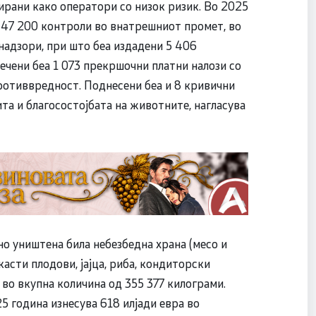
ирани како оператори со низок ризик. Во 2025
о 47 200 контроли во внатрешниот промет, во
надзори, при што беа издадени 5 406
ечени беа 1 073 прекршочни платни налози со
ротиввредност. Поднесени беа и 8 кривични
ита и благосостојбата на животните, нагласува
но уништена била небезбедна храна (месо и
касти плодови, јајца, риба, кондиторски
 во вкупна количина од 355 377 килограми.
5 година изнесува 618 илјади евра во