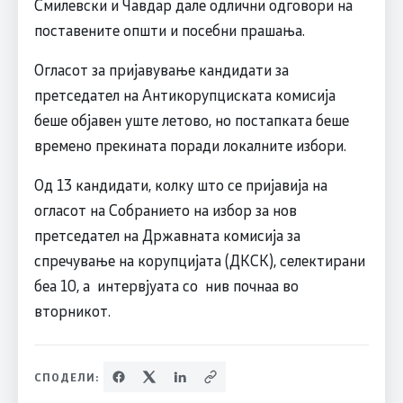
Смилевски и Чавдар дале одлични одговори на
поставените општи и посебни прашања.
Огласот за пријавување кандидати за
претседател на Антикорупциската комисија
беше објавен уште летово, но постапката беше
времено прекината поради локалните избори.
Од 13 кандидати, колку што се пријавија на
огласот на Собранието на избор за нов
претседател на Државната комисија за
спречување на корупцијата (ДКСК), селектирани
беа 10, а интервјуата со нив почнаа во
вторникот.
СПОДЕЛИ: