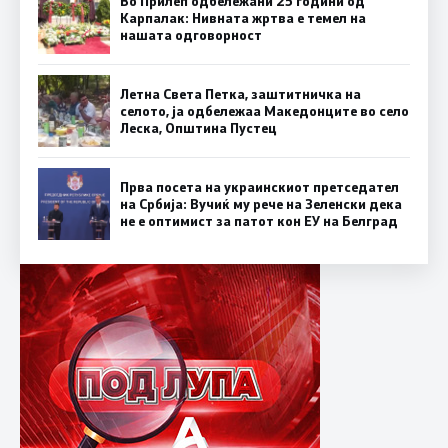
Во Прилеп одбележани 25 години од
Карпалак: Нивната жртва е темел на
нашата одговорност
Летна Света Петка, заштитничка на
селото, ја одбележаа Македонците во село
Леска, Општина Пустец
Прва посета на украинскиот претседател
на Србија: Вучиќ му рече на Зеленски дека
не е оптимист за патот кон ЕУ на Белград