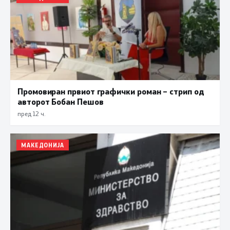
Промовиран првиот графички роман – стрип од
авторот Бобан Пешов
пред 12 ч.
МАКЕДОНИЈА