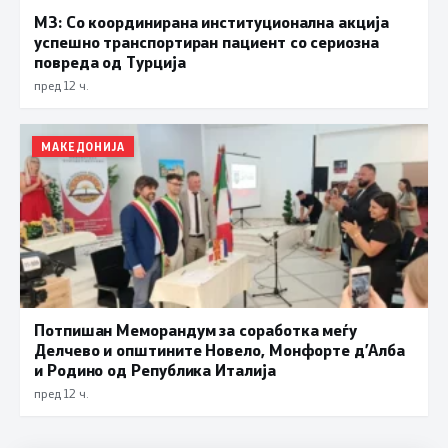
МЗ: Со координирана институционална акција
успешно транспортиран пациент со сериозна
повреда од Турција
пред 12 ч.
МАКЕДОНИЈА
Потпишан Меморандум за соработка меѓу
Делчево и општините Новело, Монфорте д’Алба
и Родино од Република Италија
пред 12 ч.