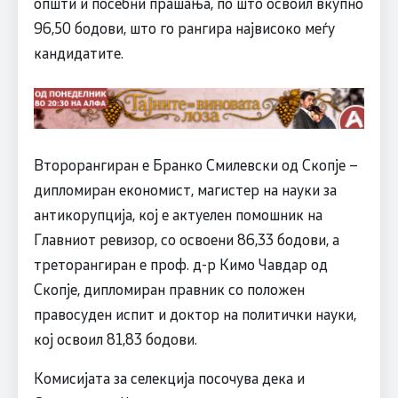
општи и посебни прашања, по што освоил вкупно
96,50 бодови, што го рангира највисоко меѓу
кандидатите.
Второрангиран е Бранко Смилевски од Скопје –
дипломиран економист, магистер на науки за
антикорупција, кој е актуелен помошник на
Главниот ревизор, со освоени 86,33 бодови, а
треторангиран е проф. д-р Кимо Чавдар од
Скопје, дипломиран правник со положен
правосуден испит и доктор на политички науки,
кој освоил 81,83 бодови.
Комисијата за селекција посочува дека и