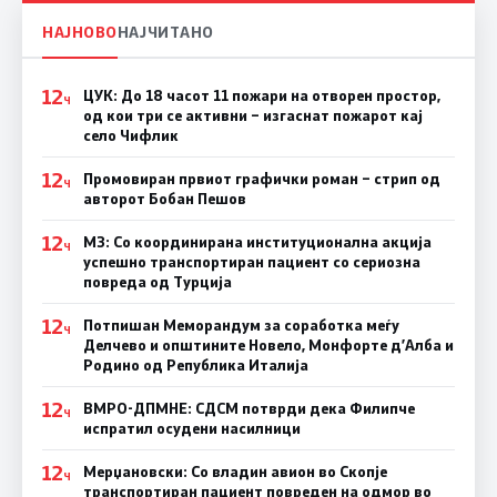
НАЈНОВО
НАЈЧИТАНО
12
ЦУК: До 18 часот 11 пожари на отворен простор,
Ч
од кои три се активни – изгаснат пожарот кај
село Чифлик
12
Промовиран првиот графички роман – стрип од
Ч
авторот Бобан Пешов
12
МЗ: Со координирана институционална акција
Ч
успешно транспортиран пациент со сериозна
повреда од Турција
12
Потпишан Меморандум за соработка меѓу
Ч
Делчево и општините Новело, Монфорте д’Алба и
Родино од Република Италија
12
ВМРО-ДПМНЕ: СДСM потврди дека Филипче
Ч
испратил осудени насилници
12
Мерџановски: Со владин авион во Скопје
Ч
транспортиран пациент повреден на одмор во