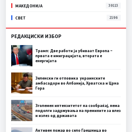
МАКЕДОНИЈА
39113
СВЕТ
2196
РЕДАКЦИСКИ ИЗБОР
Трамп: Две работи ја убиваат Европа –
првата е имиграцијата, втората е
енергијата
Зеленски ги отповика украинските
амбасадори во Албанија, Хрватска и Црна
Гора
Зголемен интензитетот на сообраќај, нема
подолги задржувања на премините за влез
и излез од државата
Активен пожар во село Грешница во