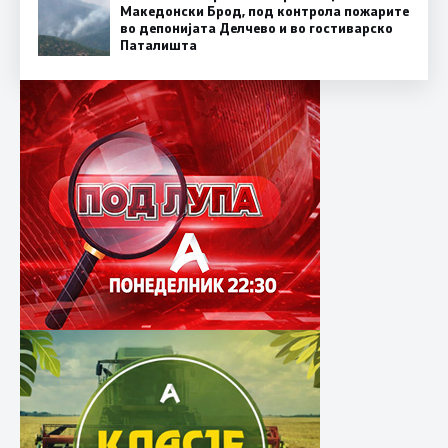
Македонски Брод, под контрола пожарите
во депонијата Делчево и во гостиварско
Паталишта