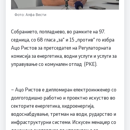
Фото: Алфа Вести
Собранието, попладнево, во рамките на 97.
седница, со 68 гласа „за“ и 15 „против“ го избра
Ацо Ристов за претседател на Регулаторната
комисија за енергетика, водни услуги и услуги за
управување со комунален отпад (РКЕ).
– Ацо Ристов е дипломиран електроинженер со
долгогодишно работно и проектно искуство во
секторите енергетика, хидроенергија,
водоснабдување, третман на води, рударство и
инфраструктурни системи. Искусен менаџер со
докажана експертиза во управување со