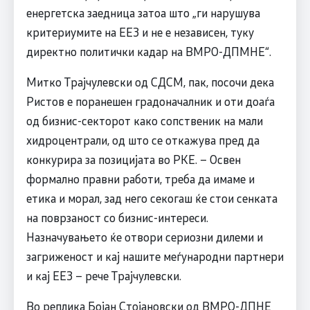
енергетска заедница затоа што „ги нарушува
критериумите на ЕЕЗ и не е независен, туку
директно политички кадар на ВМРО-ДПМНЕ“.
Митко Трајчулевски од СДСМ, пак, посочи дека
Ристов е поранешен градоначалник и оти доаѓа
од бизнис-секторот како сопственик на мали
хидроцентрали, од што се откажува пред да
конкурира за позицијата во РКЕ. – Освен
формално правни работи, треба да имаме и
етика и морал, зад него секогаш ќе стои сенката
на поврзаност со бизнис-интереси.
Назначувањето ќе отвори сериозни дилеми и
загриженост и кај нашите меѓународни партнери
и кај ЕЕЗ – рече Трајчулевски.
Во реплика Бојан Стојановски од ВМРО-ДПНЕ