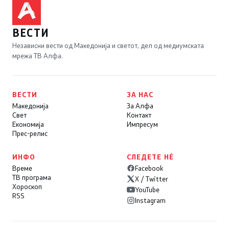
ВЕСТИ
Независни вести од Македонија и светот, дел од медиумската
мрежа ТВ Алфа.
ВЕСТИ
ЗА НАС
Македонија
За Алфа
Свет
Контакт
Економија
Импресум
Прес-релис
ИНФО
СЛЕДЕТЕ НÉ
Време
Facebook
ТВ програма
X / Twitter
Хороскоп
YouTube
RSS
Instagram