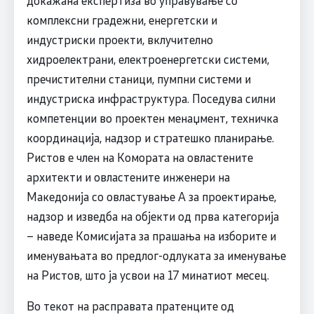
комплексни градежни, енергетски и
индустриски проекти, вклучително
хидроелектрани, електроенергетски системи,
пречистителни станици, пумпни системи и
индустриска инфраструктура. Поседува силни
компетенции во проектен менаџмент, техничка
координација, надзор и стратешко планирање.
Ристов е член на Комората на овластените
архитекти и овластените инженери на
Македонија со овластување А за проектирање,
надзор и изведба на објекти од прва категорија
– наведе Комисијата за прашања на изборите и
именувањата во предлог-одлуката за именување
на Ристов, што ја усвои на 17 минатиот месец.
Во текот на расправата пратенците од