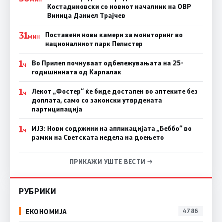
Костадиновски со новиот началник на ОВР
Виница Даниел Трајчев
31
Поставени нови камери за мониторинг во
МИН
националниот парк Пелистер
1
Во Прилеп почнуваат одбележувањата на 25-
Ч
годишнината од Карпалак
1
Лекот „Фостер“ ќе биде достапен во аптеките без
Ч
доплата, само со законски утврдената
партиципација
1
ИЈЗ: Нови содржини на апликацијата „Беббо“ во
Ч
рамки на Светската недела на доењето
ПРИКАЖИ УШТЕ ВЕСТИ →
РУБРИКИ
ЕКОНОМИЈА
4786