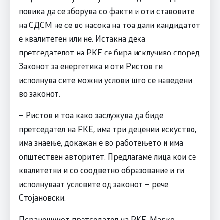
повика да се зборува со факти и оти ставовите
на СДСМ не се во насока на тоа дали кандидатот
е квалитетен или не. Истакна дека
претседателот на РКЕ се бира исклучиво според
Законот за енергетика и оти Ристов ги
исполнува сите можни услови што се наведени
во законот.
– Ристов и тоа како заслужува да биде
претседател на РКЕ, има три децении искуство,
има знаење, докажан е во работењето и има
општествен авторитет. Предлагаме лица кои се
квалитетни и со соодветно образование и ги
исполнуваат условите од законот – рече
Стојановски.
Поранешниот претседател на РКЕ, Марко