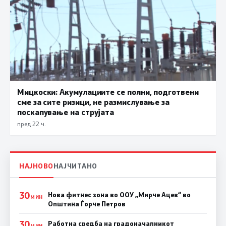
Мицкоски: Акумулациите се полни, подготвени
сме за сите ризици, не размислување за
поскапување на струјата
пред 22 ч.
НАЈНОВО
НАЈЧИТАНО
30
Нова фитнес зона во ООУ „Мирче Ацев“ во
МИН
Општина Ѓорче Петров
30
Работна средба на градоначалникот
МИН