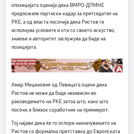
опозицијата оценија дека ВМРО-ДПМНЕ
предложиле партиски кадар за претседател на
РКЕ, а од власта посочија дека Ристов ги
исполнува условите и оти со своето искуство,
знаење и авторитет заслужува да биде на
позицијата.
Амар Мециновиќ од Левицата оцени дека
Ристов не може да биде независен во
раководењето на РКЕ затоа што, како што
посочи, е близок соработник на премиерот.
Тој најави дека ќе го оспори назначувањето на
Ристов со формална претставка до Европската