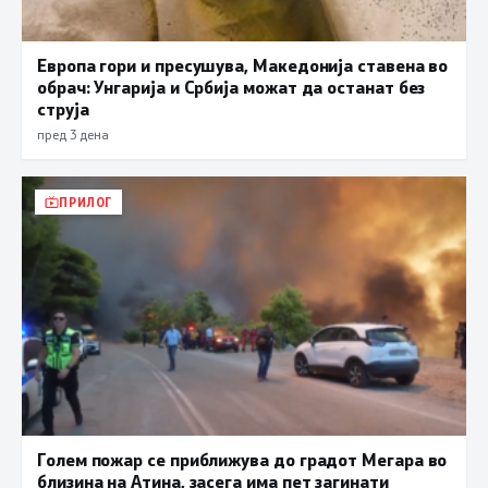
Европа гори и пресушува, Македонија ставена во
обрач: Унгарија и Србија можат да останат без
струја
пред 3 дена
ПРИЛОГ
Голем пожар се приближува до градот Мегара во
близина на Атина, засега има пет загинати