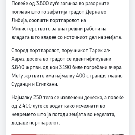
Повеќе од 3.800 луѓе загинаа во разорните
поплави што го зафатија градот Дерна во
Либија, соопшти портпаролот на
Министерството за внатрешни работи на
владата што владее со источниот дел на земјата.
Според портпаролот, поручникот Тарек ал-
Хараз, досега во градот се идентификувани
3.840 жртви, од кои 3.190 биле погребани вчера.
Меѓу жртвите има најмалку 400 странци, главно
Суданци и Египќани.
Најмалку 250 тела се извлечени денеска, а повеќе
од 2.400 луѓе се водат како исчезнати во
невремето што ја погоди земјата во неделата,
додаде портпаролот.