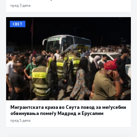
пред 3 дена
СВЕТ
Мигрантската криза во Сеута повод за меѓусебни
обвинувања помеѓу Мадрид и Ерусалим
пред 5 дена