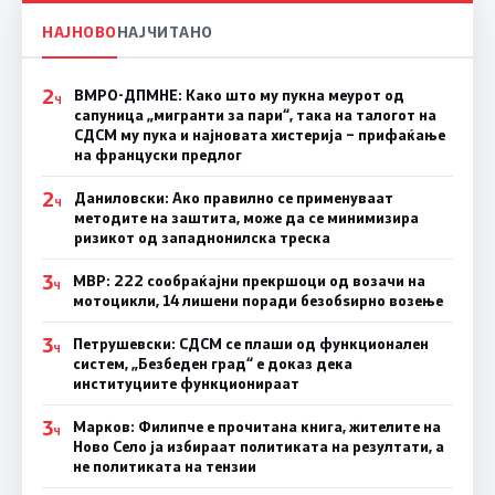
НАЈНОВО
НАЈЧИТАНО
2
ВМРО-ДПМНЕ: Како што му пукна меурот од
Ч
сапуница „мигранти за пари“, така на талогот на
СДСМ му пука и најновата хистерија – прифаќање
на француски предлог
2
Даниловски: Ако правилно се применуваат
Ч
методите на заштита, може да се минимизира
ризикот од западнонилска треска
3
МВР: 222 сообраќајни прекршоци од возачи на
Ч
мотоцикли, 14 лишени поради безобѕирно возење
3
Петрушевски: СДСМ се плаши од функционален
Ч
систем, „Безбеден град“ е доказ дека
институциите функционираат
3
Марков: Филипче е прочитана книга, жителите на
Ч
Ново Село ја избираат политиката на резултати, а
не политиката на тензии