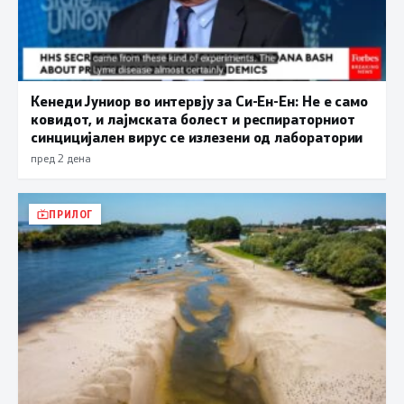
Кенеди Јуниор во интервју за Си-Ен-Ен: Не е само
ковидот, и лајмската болест и респираторниот
синцицијален вирус се излезени од лаборатории
пред 2 дена
ПРИЛОГ