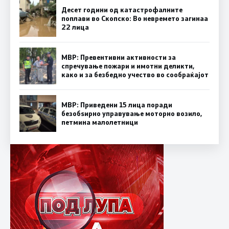
Десет години од катастрофалните
поплави во Скопско: Во невремето загинаа
22 лица
МВР: Превентивни активности за
спречување пожари и имотни деликти,
како и за безбедно учество во сообраќајот
МВР: Приведени 15 лица поради
безобѕирно управување моторно возило,
петмина малолетници