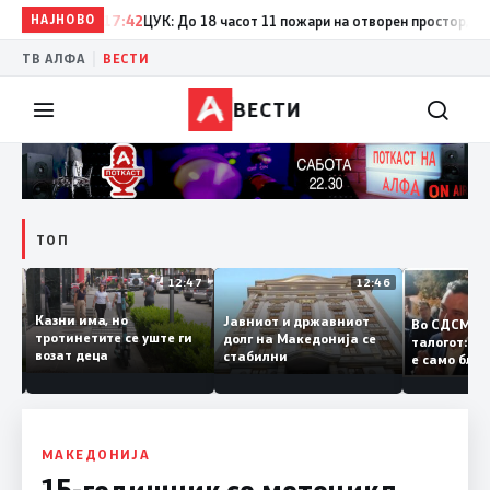
НАЈНОВО
17:42
ЦУК: До 18 часот 11 пожари на отворен простор, од кои
|
ТВ АЛФА
ВЕСТИ
ВЕСТИ
ТОП
12:50
12:47
12:46
Казни има, но
Јавниот и државниот
Во СДСМ
ии и
тротинетите се уште ги
долг на Македонија се
талогот:
возат деца
стабилни
е само б
ето
копија д
Заев
МАКЕДОНИЈА
15-годишник со мотоцикл