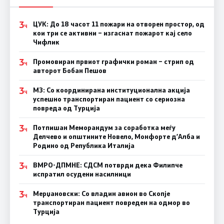
3
ЦУК: До 18 часот 11 пожари на отворен простор, од
Ч
кои три се активни – изгаснат пожарот кај село
Чифлик
3
Промовиран првиот графички роман – стрип од
Ч
авторот Бобан Пешов
3
МЗ: Со координирана институционална акција
Ч
успешно транспортиран пациент со сериозна
повреда од Турција
3
Потпишан Меморандум за соработка меѓу
Ч
Делчево и општините Новело, Монфорте д’Алба и
Родино од Република Италија
3
ВМРО-ДПМНЕ: СДСM потврди дека Филипче
Ч
испратил осудени насилници
3
Мерџановски: Со владин авион во Скопје
Ч
транспортиран пациент повреден на одмор во
Турција