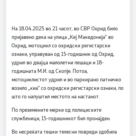
На 18.04.2025 во 21 часот, во СВР Охрид било
пријавено дека на улица „Кеј Македонија“ во
Охрид, мотоцикл со охридски регистарски
ознаки, управуван од 15-годишник од Охрид,
удрил во двајца малолетни пешаци и 18-
годишната М.И. од Скопје. Потоа,
мотоциклистот удрил и во паркирано патничко
возило „киа“ со охридски регистарски ознаки, по
што го напуштил местото на настанот.
По преземените мерки од полициските
службеници, 15-годишникот бил пронајден.
Во несреќата тешки телесни повреди здобила