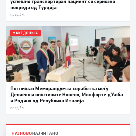
успешно транспортиран пациент со сериозна
повреда од Турција
пред 3 ч.
МАКЕДОНИЈА
Потпишан Меморандум за соработка меѓу
Делчево и општините Новело, Монфорте д’Алба
и Родино од Република Италија
пред 3 ч.
НАЈНОВО
НАЈЧИТАНО