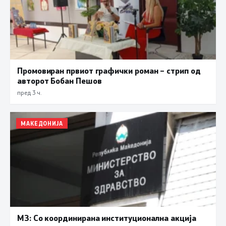
Промовиран првиот графички роман – стрип од
авторот Бобан Пешов
пред 3 ч.
МАКЕДОНИЈА
МЗ: Со координирана институционална акција