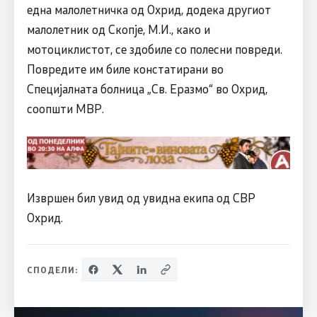
една малолетничка од Охрид, додека другиот
малолетник од Скопје, М.И., како и
мотоциклистот, се здобиле со полесни повреди.
Повредите им биле констатирани во
Специјалната болница „Св. Еразмо“ во Охрид,
соопшти МВР.
Извршен бил увид од увидна екипа од СВР
Охрид.
СПОДЕЛИ: