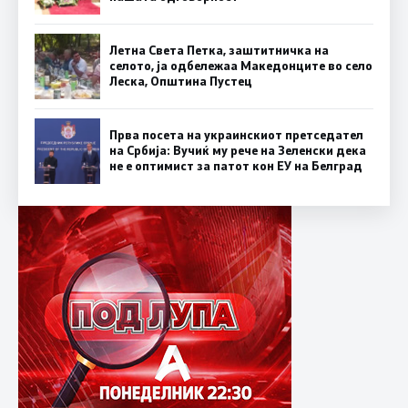
Летна Света Петка, заштитничка на
селото, ја одбележаа Македонците во село
Леска, Општина Пустец
Прва посета на украинскиот претседател
на Србија: Вучиќ му рече на Зеленски дека
не е оптимист за патот кон ЕУ на Белград