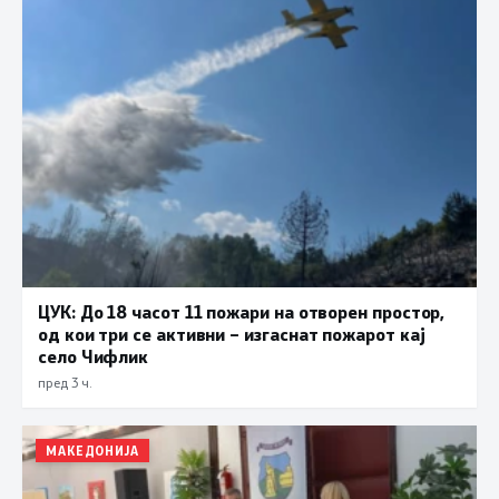
ЦУК: До 18 часот 11 пожари на отворен простор,
од кои три се активни – изгаснат пожарот кај
село Чифлик
пред 3 ч.
МАКЕДОНИЈА