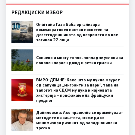
РЕДАКЦИСКИ ИЗБОР
Општина Гази Баба организира
комеморативен настан посветен на
десетгодишнината од невремето во кое
загинаа 22 лица
Сончево и многу топло, попладне услови за
локален пороен дожд и ретки грмежи
ВМРО-ДПМНЕ: Како што му пукна меурот
од сапуница „мигранти за пари“, така на
талогот на СДСМ му пука и најновата
хистерија – прифаќање на француски
предлог
Даниловски: Ако правилно се применуваат
методите на заштита, може да се
минимизира ризикот од западнонилска
треска