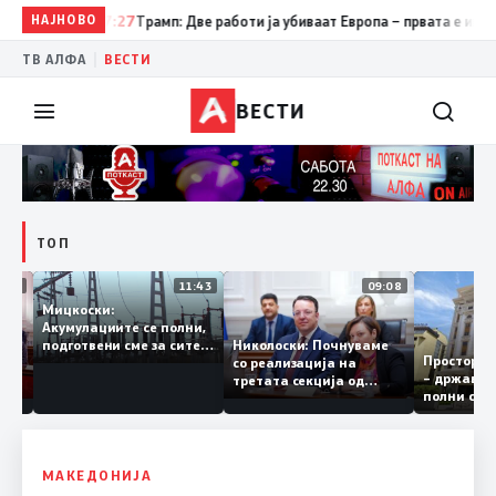
НАЈНОВО
07:27
Трамп: Две работи ја убиваат Европа – првата е имиграциј
|
ТВ АЛФА
ВЕСТИ
ВЕСТИ
ТОП
12:03
11:43
09:08
Мицкоски:
Акумулациите се полни,
грант
Николоски: Почнуваме
подготвени сме за сите
Просто
ра за
со реализација на
ризици, не размислување
– држа
ија
третата секција од
за поскапување на
полни 
железничкиот Коридор
струјата
8, Македонија станува
раскрсница на Балканот
МАКЕДОНИЈА