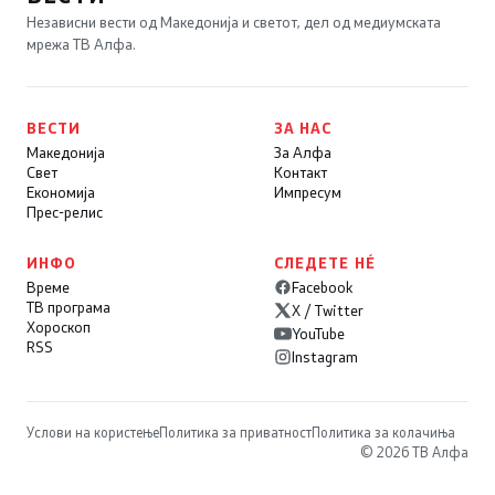
Независни вести од Македонија и светот, дел од медиумската
мрежа ТВ Алфа.
ВЕСТИ
ЗА НАС
Македонија
За Алфа
Свет
Контакт
Економија
Импресум
Прес-релис
ИНФО
СЛЕДЕТЕ НÉ
Време
Facebook
ТВ програма
X / Twitter
Хороскоп
YouTube
RSS
Instagram
Услови на користење
Политика за приватност
Политика за колачиња
© 2026 ТВ Алфа