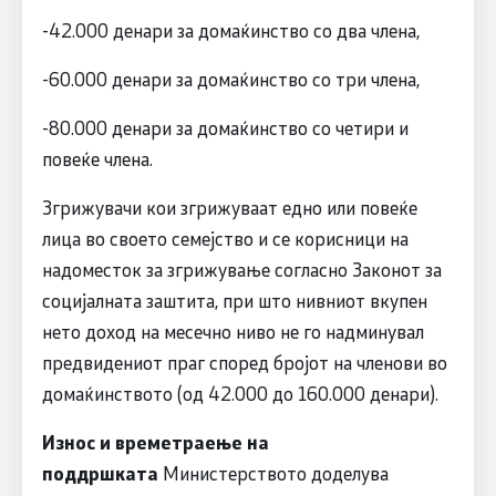
-42.000 денари за домаќинство со два члена,
-60.000 денари за домаќинство со три члена,
-80.000 денари за домаќинство со четири и
повеќе члена.
Згрижувачи кои згрижуваат едно или повеќе
лица во своето семејство и се корисници на
надоместок за згрижување согласно Законот за
социјалната заштита, при што нивниот вкупен
нето доход на месечно ниво не го надминувал
предвидениот праг според бројот на членови во
домаќинството (од 42.000 до 160.000 денари).
Износ и времетраење на
поддршката
Министерството доделува