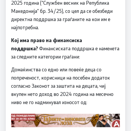
2025 година (“Службен весник на Република
Македонија” бр. 34/25), со цел да се обезбеди
директна поддршка за граѓаните на кои им е
најпотребна.
Кој има право на финансиска
поддршка?
Финансиската поддршка е наменета
за следните категории граѓани:
Домаќинства со едно или повеќе деца со
попреченост, корисници на посебен додаток
согласно Законот за заштита на децата, чиј
вкупен нето доход во 2024 година на месечно
ниво не го надминувал износот од: