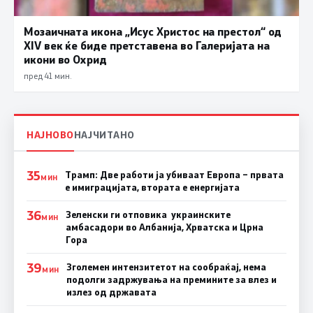
Мозаичната икона „Исус Христос на престол“ од
XIV век ќе биде претставена во Галеријата на
икони во Охрид
пред 41 мин.
НАЈНОВО
НАЈЧИТАНО
35
Трамп: Две работи ја убиваат Европа – првата
МИН
е имиграцијата, втората е енергијата
36
Зеленски ги отповика украинските
МИН
амбасадори во Албанија, Хрватска и Црна
Гора
39
Зголемен интензитетот на сообраќај, нема
МИН
подолги задржувања на премините за влез и
излез од државата