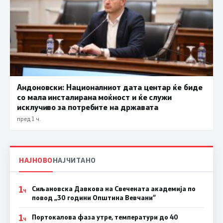
Андоновски: Националниот дата центар ќе биде
со мала инсталирана моќност и ќе служи
исклучиво за потребите на државата
пред 1 ч.
НАЈНОВО
НАЈЧИТАНО
1
Сиљановска Давкова на Свечената академија по
Ч
повод „30 години Општина Вевчани“
1
Портокалова фаза утре, температури до 40
Ч