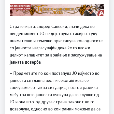
Стратегијата, според Савески, значи дека во
ниеден момент ЈО не дејствува стихијно, туку
внимателно и темелно пристапува кон односите
со јавноста нагласувајќи дека ќе го вложи
целиот капацитет за враќање и заслужување на
јавната доверба.
– Предметите по кои постапува ЈО најчесто во
јавноста се главна вест и секогаш кога се
соочуваме со таква ситуација, постои разлика
меѓу тоа што јавноста очекува да го слушне од
ЈО и она што, од друга страна, законот ни го
дозволува, односно во кои рамки можеме да се