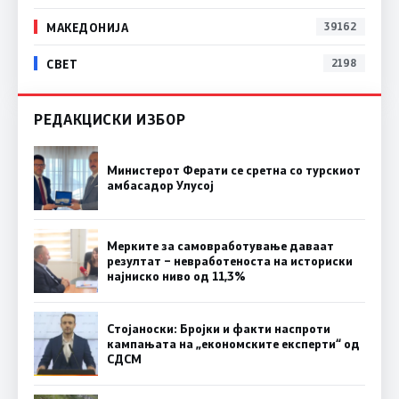
МАКЕДОНИЈА
39162
СВЕТ
2198
РЕДАКЦИСКИ ИЗБОР
Министерот Ферати се сретна со турскиот
амбасадор Улусој
Мерките за самовработување даваат
резултат – невработеноста на историски
најниско ниво од 11,3%
Стојаноски: Бројки и факти наспроти
кампањата на „економските експерти“ од
СДСM