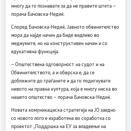
многу да го познавате за да не правите штета –
порача Бачовска-Недиќ.
Според Бачовска-Недиќ, Јавното обвинителство
мора да најде начин да биде видливо во
медиумите, но на конструктивен начин и со
едукативна функција.
– Општествена одговорност на судот и на
Обвинителството, а и обврска е, да се
доближите до граѓаните и да го подигнувате
нивото на правна култура, која е многу ниска во
нашето општество – порача Бачовска-Недиќ.
Новата комуникациска стратегија на ЈО заедно
со новото лого е изработена во соработка со
проектот „Поддршка на ЕУ за владеење на