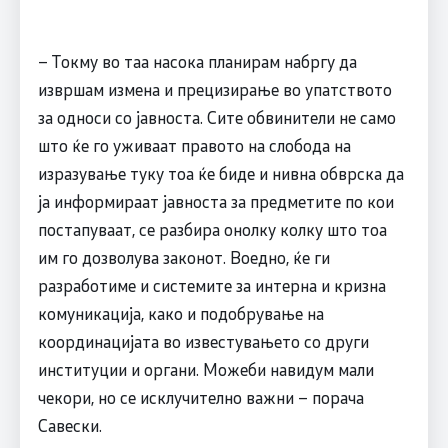
– Токму во таа насока планирам набргу да
извршам измена и прецизирање во упатството
за односи со јавноста. Сите обвинители не само
што ќе го уживаат правото на слобода на
изразување туку тоа ќе биде и нивна обврска да
ја информираат јавноста за предметите по кои
постапуваат, се разбира онолку колку што тоа
им го дозволува законот. Воедно, ќе ги
разработиме и системите за интерна и кризна
комуникација, како и подобрување на
координацијата во известувањето со други
институции и органи. Можеби навидум мали
чекори, но се исклучително важни – порача
Савески.