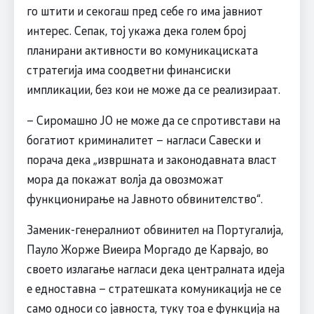
го штити и секогаш пред себе го има јавниот
интерес. Сепак, тој укажа дека голем број
планирани активности во комуникациската
стратегија има соодветни финансиски
импликации, без кои не може да се реализираат.
– Сиромашно ЈО не може да се спротивстави на
богатиот криминалитет – нагласи Савески и
порача дека „извршната и законодавната власт
мора да покажат волја да овозможат
функционирање на Јавното обвинителство“.
Заменик-генералниот обвинител на Португалија,
Пауло Жорже Виеира Моргадо де Карвајо, во
своето излагање нагласи дека централната идеја
е едноставна – стратешката комуникација не се
само односи со јавноста, туку тоа е функција на