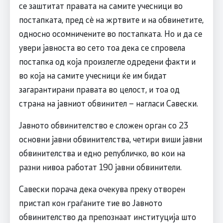
се заштитат правата на самите учесници во
постапката, пред сè на жртвите и на обвинетите,
односно осомничените во постапката. Но и да се
увери јавноста во сето тоа дека се спровела
постапка од која произлегле одредени факти и
во која на самите учесници ќе им бидат
загарантирани правата во целост, и тоа од
страна на јавниот обвинител – нагласи Савески.
Јавното обвинителство е сложен орган со 23
основни јавни обвинителства, четири виши јавни
обвинителства и едно републичко, во кои на
разни нивоа работат 190 јавни обвинители.
Савески порача дека очекува преку отворен
пристап кон граѓаните тие во Јавното
обвинителство да препознаат институција што