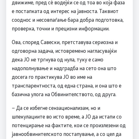
движиме, пред сè водејќи се од тоа во која фаза
е постапката од интерес на јавноста. Таквиот
сооднос и несовпаѓање бара добра подготовка,
проверка, точни и прецизни информации.
Ова, според Савески, претставува сериозна и
одговорна задача, истовремено нагласувајќи
дека ЈО не тргнува од нула, туку е само
надополнување и надградба на сето она што
досега го практикува ЈО во име на
транспарентноста, од една страна, и она што е
базична улога на Обвинителството, од друга.
– Да се избегне сензационализам, но и
шпекулациите во исто време, а ЈО да истапи со
потенцирање на фактите, кои се произлезени од
јавнообвинителското постапување, а со цел да