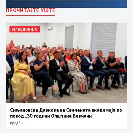
ПРОЧИТАЈТЕ УШТЕ
МАКЕДОНИЈА
Сиљановска Давкова на Свечената академија по
повод „30 години Општина Вевчани“
пред 1 ч.