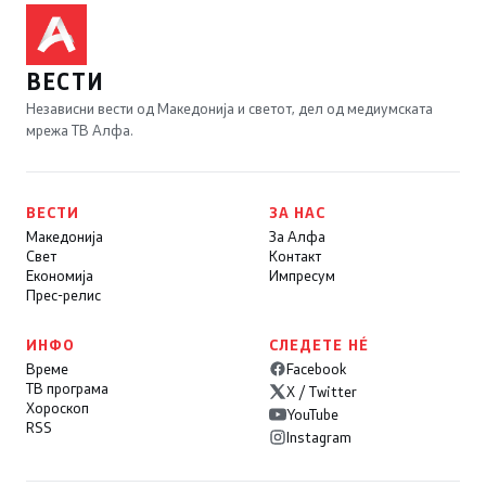
ВЕСТИ
Независни вести од Македонија и светот, дел од медиумската
мрежа ТВ Алфа.
ВЕСТИ
ЗА НАС
Македонија
За Алфа
Свет
Контакт
Економија
Импресум
Прес-релис
ИНФО
СЛЕДЕТЕ НÉ
Време
Facebook
ТВ програма
X / Twitter
Хороскоп
YouTube
RSS
Instagram