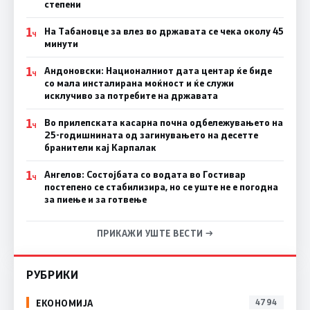
степени
1
На Табановце за влез во државата се чека околу 45
Ч
минути
1
Андоновски: Националниот дата центар ќе биде
Ч
со мала инсталирана моќност и ќе служи
исклучиво за потребите на државата
1
Во прилепската касарна почна одбележувањето на
Ч
25-годишнината од загинувањето на десетте
бранители кај Карпалак
1
Ангелов: Состојбата со водата во Гостивар
Ч
постепено се стабилизира, но се уште не е погодна
за пиење и за готвење
ПРИКАЖИ УШТЕ ВЕСТИ →
РУБРИКИ
ЕКОНОМИЈА
4794