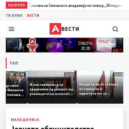
ановска Давкова на Свечената академија по повод „30 години Општина
НАЈНОВО
|
ТВ АЛФА
ВЕСТИ
ВЕСТИ
ТОП
12:38
12:35
12:2
Владата не отстапува –
И наставниците се
М остана само
историјата и
задоволни од успехот на
т: Венко Филипче
идентитетот се
учениците на испитите
 бледа и полоша
црвената линија која
од државната матура
 дури и од Зоран
нема да се погази
МАКЕДОНИЈА
Јавното обвинителство