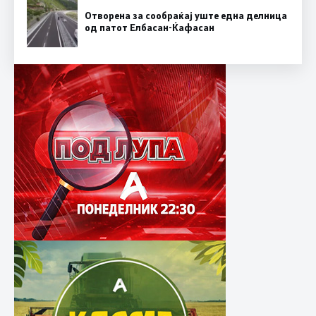
Отворена за сообраќај уште една делница
од патот Елбасан-Ќафасан