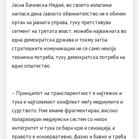
Јасна Бачовска-Недиќ, во своето излагање
нагласи дека Јавното обвинителство не е обичен
орган на јавната управа, туку претставува
сегмент на третата власт, можеби најважната во
една демократска држава и токму затоа
стратешките комуникации не се само некоја
техничка потреба, туку демократска потреба на
едно општество.
– Принципот на транспарентност е најтежок и
тука е најголемиот конфликт меѓу медиумите и
судството. Ние имаме фрагментиран, високо
поларизиран медиумски систем со низок
интегритет и тука се бара крв и сензација, а
правото е конзервативно, фазно и бавно и треба