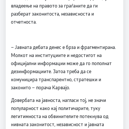
владеење на правото за граѓаните да ги
разберат законитоста, независноста и
отчетноста.
– Јавната дебата денес е брза и фрагментирана.
Молкот на институциите и недостигот на
официјални информации може да го пополнат
дезинформациите. Затоа треба да се
комуницира транспарентно, стратешки и
законито – порача Карвајо.
Довербата на јавноста, нагласи тој, не значи
популарност како кај политичарите, туку
легитимноста на обвинителите потекнува од
нивната законитост, независност и јавната