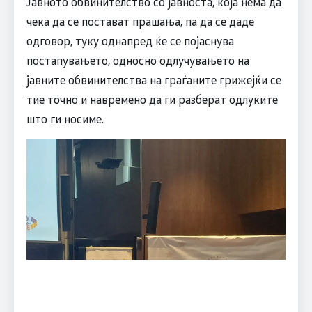
Јавното обвинителство со јавноста, која нема да
чека да се постават прашања, па да се даде
одговор, туку однапред ќе се појаснува
постапувањето, односно одлучувањето на
јавните обвинителства на граѓаните грижејќи се
тие точно и навремено да ги разберат одлуките
што ги носиме.