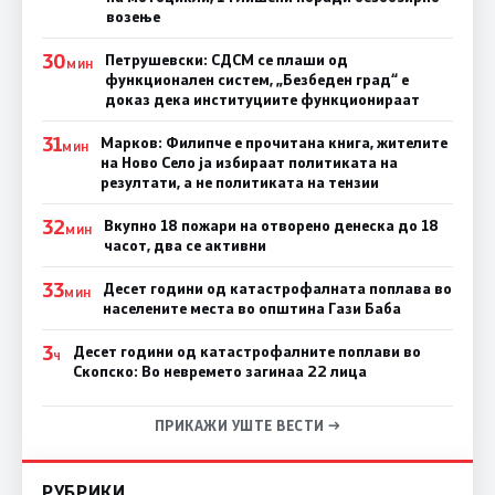
возење
30
Петрушевски: СДСМ се плаши од
МИН
функционален систем, „Безбеден град“ е
доказ дека институциите функционираат
31
Марков: Филипче е прочитана книга, жителите
МИН
на Ново Село ја избираат политиката на
резултати, а не политиката на тензии
32
Вкупно 18 пожари на отворено денеска до 18
МИН
часот, два се активни
33
Десет години од катастрофалната поплава во
МИН
населените места во општина Гази Баба
3
Десет години од катастрофалните поплави во
Ч
Скопско: Во невремето загинаа 22 лица
ПРИКАЖИ УШТЕ ВЕСТИ →
РУБРИКИ