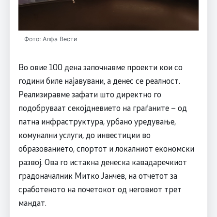
Фото: Алфа Вести
Во овие 100 дена започнавме проекти кои со
години биле најавувани, а денес се реалност.
Реализиравме зафати што директно го
подобруваат секојдневието на граѓаните – од
патна инфраструктура, урбано уредување,
комунални услуги, до инвестиции во
образованието, спортот и локалниот економски
развој. Ова го истакна денеска кавадаречкиот
градоначалник Митко Јанчев, на отчетот за
сработеното на почетокот од неговиот трет
мандат.