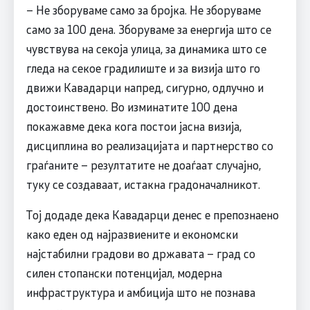
– Не зборуваме само за бројка. Не зборуваме
само за 100 дена. Зборуваме за енергија што се
чувствува на секоја улица, за динамика што се
гледа на секое градилиште и за визија што го
движи Кавадарци напред, сигурно, одлучно и
достоинствено. Во изминатите 100 дена
покажавме дека кога постои јасна визија,
дисциплина во реализацијата и партнерство со
граѓаните – резултатите не доаѓаат случајно,
туку се создаваат, истакна градоначалникот.
Тој додаде дека Кавадарци денес е препознаено
како еден од најразвиените и економски
најстабилни градови во државата – град со
силен стопански потенцијал, модерна
инфраструктура и амбиција што не познава