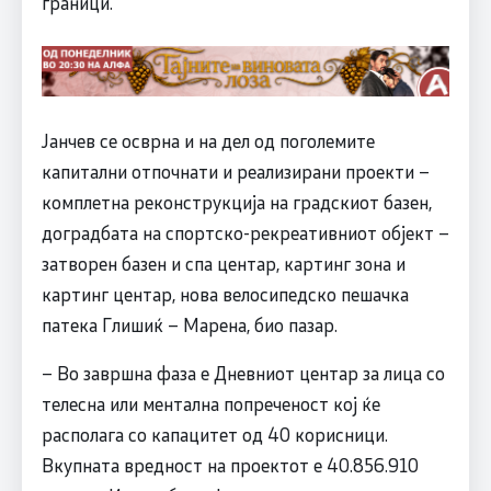
граници.
Јанчев се осврна и на дел од поголемите
капитални отпочнати и реализирани проекти –
комплетна реконструкција на градскиот базен,
доградбата на спортско-рекреативниот објект –
затворен базен и спа центар, картинг зона и
картинг центар, нова велосипедско пешачка
патека Глишиќ – Марена, био пазар.
– Во завршна фаза е Дневниот центар за лица со
телесна или ментална попреченост кој ќе
располага со капацитет од 40 корисници.
Вкупната вредност на проектот е 40.856.910