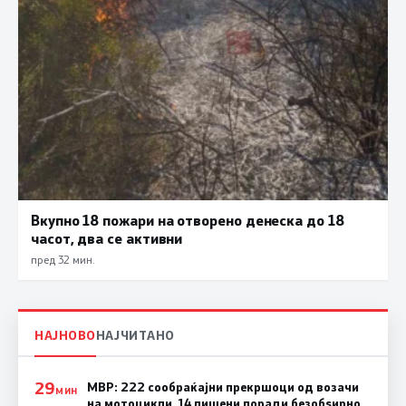
Вкупно 18 пожари на отворено денеска до 18
часот, два се активни
пред 32 мин.
НАЈНОВО
НАЈЧИТАНО
29
МВР: 222 сообраќајни прекршоци од возачи
МИН
на мотоцикли, 14 лишени поради безобѕирно