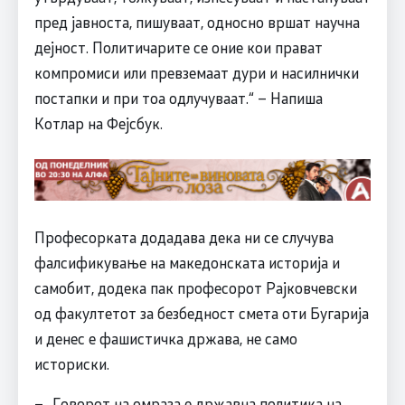
пред јавноста, пишуваат, односно вршат научна
дејност. Политичарите се оние кои прават
компромиси или превземаат дури и насилнички
постапки и при тоа одлучуваат.“ – Напиша
Котлар на Фејсбук.
Професорката додадава дека ни се случува
фалсификување на македонската историја и
самобит, додека пак професорот Рајковчевски
од факултетот за безбедност смета оти Бугарија
и денес е фашистичка држава, не само
историски.
– „Говорот на омраза е државна политика на