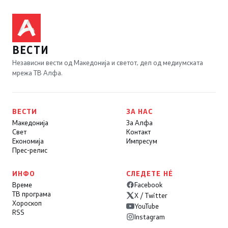
ВЕСТИ
Независни вести од Македонија и светот, дел од медиумската
мрежа ТВ Алфа.
ВЕСТИ
ЗА НАС
Македонија
За Алфа
Свет
Контакт
Економија
Импресум
Прес-релис
ИНФО
СЛЕДЕТЕ НÉ
Време
Facebook
ТВ програма
X / Twitter
Хороскоп
YouTube
RSS
Instagram