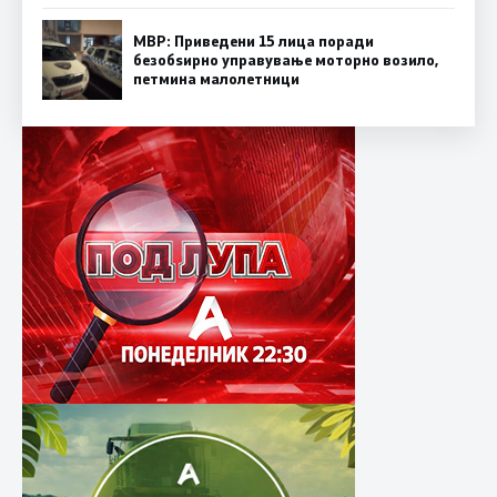
МВР: Приведени 15 лица поради
безобѕирно управување моторно возило,
петмина малолетници