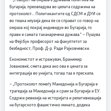
Бугарија, преовладува во целата содржина на
протоколот… Политикантите од СДСМ и ДУИ се
во тешка илузија дека ќе се справат со говор на
омраза кој покрај индивидуи во Бугарија, го
прави и самата таканаречена држава.“ – Пушува
на Фејсбук професорот на факултетот за
безбедност, Проф. Д-р. Раде Рајковчевски.
Економистот и истражувач, Бранимир
Јовановиќ, смета дека ако ова е цената за
интеграција во унијата, тогаш таа е прескапа.
– „Протоколот помеѓу Македонија и Бугарија е
трагедија за Македонија и срам за Бугарија и ЕУ.
Содржи ревизија на историјата и релативизација
на бугарското фашистичко минато, додека