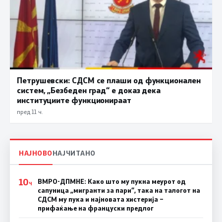
Петрушевски: СДСМ се плаши од функционален
систем, „Безбеден град“ е доказ дека
институциите функционираат
пред 11 ч.
НАЈНОВО
НАЈЧИТАНО
10
ВМРО-ДПМНЕ: Како што му пукна меурот од
Ч
сапуница „мигранти за пари“, така на талогот на
СДСМ му пука и најновата хистерија –
прифаќање на француски предлог