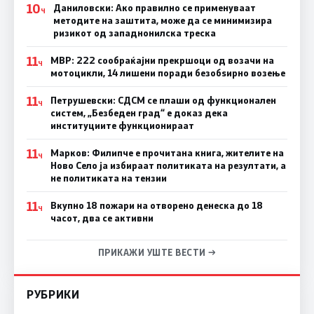
10
Даниловски: Ако правилно се применуваат
Ч
методите на заштита, може да се минимизира
ризикот од западнонилска треска
11
МВР: 222 сообраќајни прекршоци од возачи на
Ч
мотоцикли, 14 лишени поради безобѕирно возење
11
Петрушевски: СДСМ се плаши од функционален
Ч
систем, „Безбеден град“ е доказ дека
институциите функционираат
11
Марков: Филипче е прочитана книга, жителите на
Ч
Ново Село ја избираат политиката на резултати, а
не политиката на тензии
11
Вкупно 18 пожари на отворено денеска до 18
Ч
часот, два се активни
ПРИКАЖИ УШТЕ ВЕСТИ →
РУБРИКИ