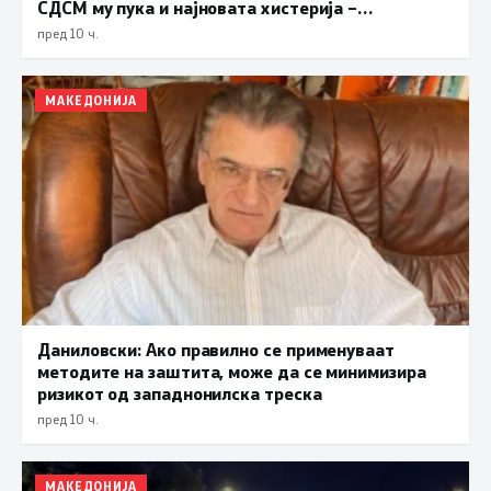
СДСМ му пука и најновата хистерија –
прифаќање на француски предлог
пред 10 ч.
МАКЕДОНИЈА
Даниловски: Ако правилно се применуваат
методите на заштита, може да се минимизира
ризикот од западнонилска треска
пред 10 ч.
МАКЕДОНИЈА