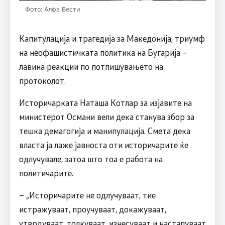
Фото: Алфа Вести
Капитулација и трагедија за Македонија, триумф
на неофашистичката политика на Бугарија –
лавина реакции по потпишувањето на
протоколот.
Историчарката Наташа Котлар за изјавите на
министерот Османи вели дека станува збор за
тешка демагогија и манипулација. Смета дека
власта ја лаже јавноста оти историчарите ќе
одлучувале, затоа што тоа е работа на
политичарите.
– „Историчарите не одлучуваат, тие
истражуваат, проучуваат, докажуваат,
утврдуваат, толкуваат, изнесуваат и настапуваат