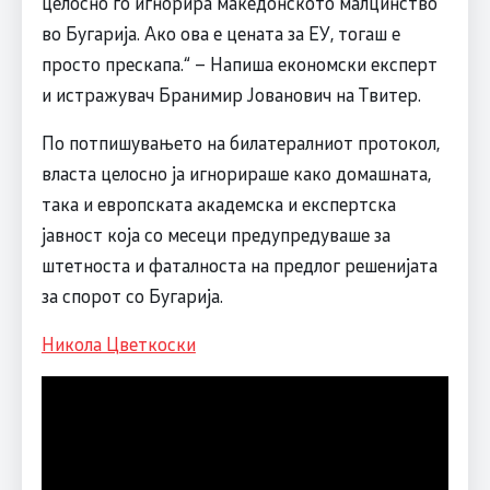
целосно го игнорира македонското малцинство
во Бугарија. Ако ова е цената за ЕУ, тогаш е
просто прескапа.“ – Напиша економски експерт
и истражувач Бранимир Јованович на Твитер.
По потпишувањето на билатералниот протокол,
власта целосно ја игнорираше како домашната,
така и европската академска и експертска
јавност која со месеци предупредуваше за
штетноста и фаталноста на предлог решенијата
за спорот со Бугарија.
Никола Цветкоски