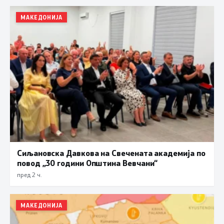
МАКЕДОНИЈА
Сиљановска Давкова на Свечената академија по
повод „30 години Општина Вевчани“
пред 2 ч.
МАКЕДОНИЈА