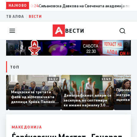
НАЈНОВО
20:24
Сиљановска Давкова на Свечената академија по повод 
|
ТВ АЛФА
ВЕСТИ
ВЕСТИ
ТОП
15:20
14:12
13:45
Просеко
Мицкоски за третата
матура е
Демографскиот аларм се
фаза од железничката
: Во
оценка 
засилува, во септември
делница Крива Паланка
 22
ќе имаме најмалку 3.000
– Деве Баир: Проектот
првачиња помалку
нема да заврши на
половина тунел во слепа
улица, сега имаме
целина
МАКЕДОНИЈА
Ѓорѓиевски: Мостот „Генерал