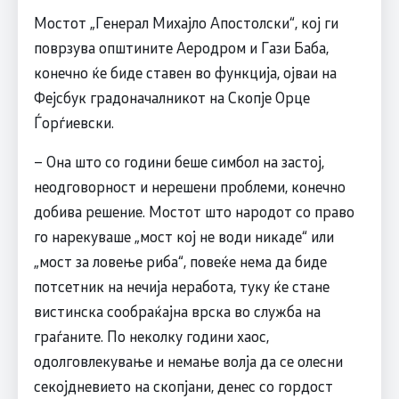
Мостот „Генерал Михајло Апостолски“, кој ги
поврзува општините Аеродром и Гази Баба,
конечно ќе биде ставен во функција, ојваи на
Фејсбук градоначалникот на Скопје Орце
Ѓорѓиевски.
– Она што со години беше симбол на застој,
неодговорност и нерешени проблеми, конечно
добива решение. Мостот што народот со право
го нарекуваше „мост кој не води никаде“ или
„мост за ловење риба“, повеќе нема да биде
потсетник на нечија неработа, туку ќе стане
вистинска сообраќајна врска во служба на
граѓаните. По неколку години хаос,
одолговлекување и немање волја да се олесни
секојдневието на скопјани, денес со гордост