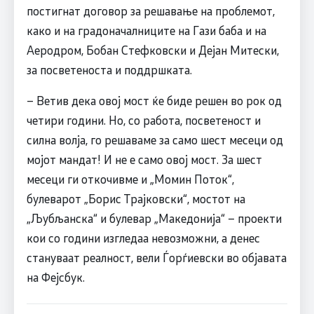
постигнат договор за решавање на проблемот,
како и на градоначалниците на Гази баба и на
Аеродром, Бобан Стефковски и Дејан Митески,
за посветеноста и поддршката.
– Ветив дека овој мост ќе биде решен во рок од
четири години. Но, со работа, посветеност и
силна волја, го решаваме за само шест месеци од
мојот мандат! И не е само овој мост. За шест
месеци ги откочивме и „Момин Поток“,
булеварот „Борис Трајковски“, мостот на
„Љубљанска“ и булевар „Македонија“ – проекти
кои со години изгледаа невозможни, а денес
стануваат реалност, вели Ѓорѓиевски во објавата
на Фејсбук.