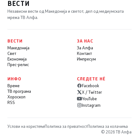
ВЕСТИ
Независни вести од Македонија и светот, дел од медиумската
мрежа ТВ Алфа.
ВЕСТИ
ЗА НАС
Македонија
За Алфа
Свет
Контакт
Економија
Импресум
Прес-релис
ИНФО
СЛЕДЕТЕ НÉ
Време
Facebook
ТВ програма
X / Twitter
Хороскоп
YouTube
RSS
Instagram
Услови на користење
Политика за приватност
Политика за колачиња
© 2026 ТВ Алфа