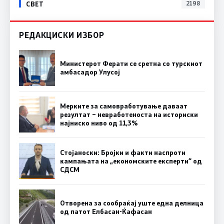
СВЕТ
2198
РЕДАКЦИСКИ ИЗБОР
Министерот Ферати се сретна со турскиот
амбасадор Улусој
Мерките за самовработување даваат
резултат – невработеноста на историски
најниско ниво од 11,3%
Стојаноски: Бројки и факти наспроти
кампањата на „економските експерти“ од
СДСM
Отворена за сообраќај уште една делница
од патот Елбасан-Ќафасан