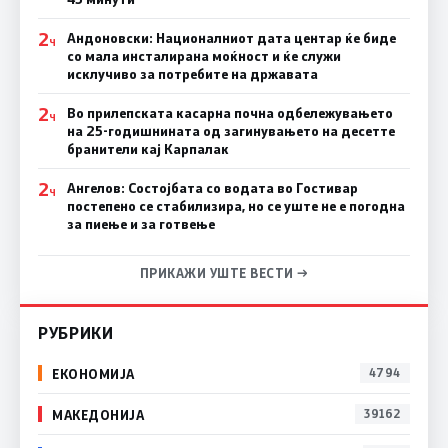
2
Андоновски: Националниот дата центар ќе биде
Ч
со мала инсталирана моќност и ќе служи
исклучиво за потребите на државата
2
Во прилепската касарна почна одбележувањето
Ч
на 25-годишнината од загинувањето на десетте
бранители кај Карпалак
2
Ангелов: Состојбата со водата во Гостивар
Ч
постепено се стабилизира, но се уште не е погодна
за пиење и за готвење
ПРИКАЖИ УШТЕ ВЕСТИ →
РУБРИКИ
ЕКОНОМИЈА
4794
МАКЕДОНИЈА
39162