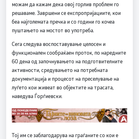
можам да кажам дека овој горлив проблем го
решаваме. Завршени се експропријациите, кои
беа најголемата пречка и со години го кочеа
пуштањето на мостот во употреба.
Сега следува воспоставување целосен и
функционален сообраќаен проток, по наредните
60 дена од започнувањето на подготвителните
активности, средувањето на потребната
документација и процесот на преселување на
луѓето кои живеат во објектите на трасата,
наведува Ѓорѓиевски.
Тој им се заблагодарува на граѓаните со кои е