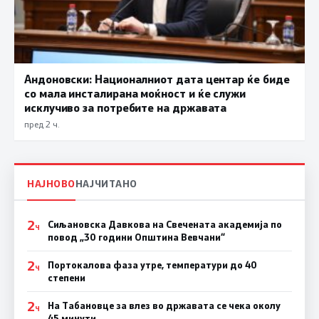
Андоновски: Националниот дата центар ќе биде
со мала инсталирана моќност и ќе служи
исклучиво за потребите на државата
пред 2 ч.
НАЈНОВО
НАЈЧИТАНО
2
Сиљановска Давкова на Свечената академија по
Ч
повод „30 години Општина Вевчани“
2
Портокалова фаза утре, температури до 40
Ч
степени
2
На Табановце за влез во државата се чека околу
Ч
45 минути