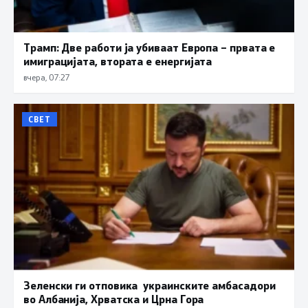
Трамп: Две работи ја убиваат Европа – првата е
имиграцијата, втората е енергијата
вчера, 07:27
СВЕТ
Зеленски ги отповика украинските амбасадори
во Албанија, Хрватска и Црна Гора