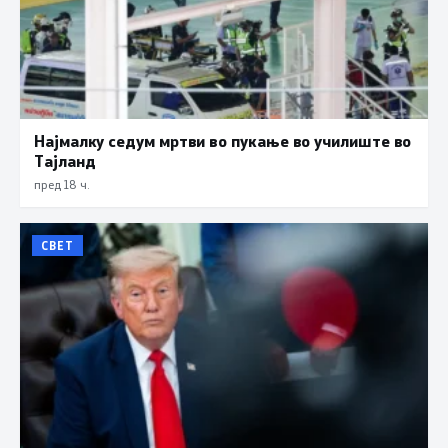
Најмалку седум мртви во пукање во училиште во
Тајланд
пред 18 ч.
СВЕТ