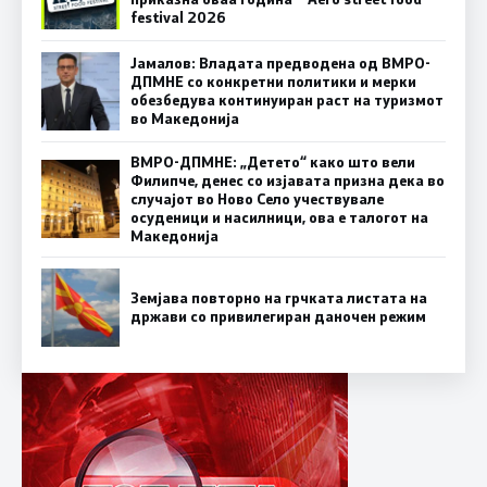
festival 2026
Јамалов: Владата предводена од ВМРО-
ДПМНЕ со конкретни политики и мерки
обезбедува континуиран раст на туризмот
во Македонија
ВМРО-ДПМНЕ: „Детето“ како што вели
Филипче, денес со изјавата призна дека во
случајот во Ново Село учествувале
осуденици и насилници, ова е талогот на
Македонија
Земјава повторно на грчката листата на
држави со привилегиран даночен режим