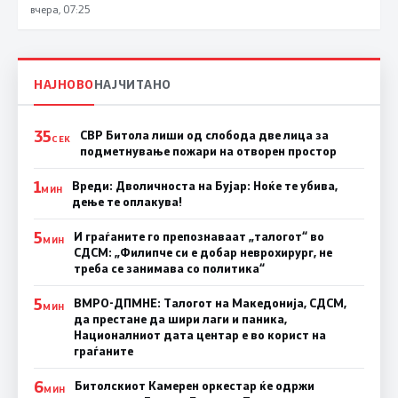
вчера, 07:25
НАЈНОВО
НАЈЧИТАНО
35
СВР Битола лиши од слобода две лица за
СЕК
подметнување пожари на отворен простор
1
Вреди: Дволичноста на Бујар: Ноќе те убива,
МИН
дење те оплакува!
5
И граѓаните го препознаваат „талогот“ во
МИН
СДСМ: „Филипче си е добар неврохирург, не
треба се занимава со политика“
5
ВМРО-ДПМНЕ: Талогот на Македонија, СДСМ,
МИН
да престане да шири лаги и паника,
Националниот дата центар е во корист на
граѓаните
6
Битолскиот Камерен оркестар ќе одржи
МИН