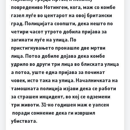
повредениво Нотингем, кога, маж со комбе
газел луѓе во центарот на овој британски
град. Полицијата соопшти, дека нешто по
четири часот утрото добила пријава за
загинати луѓе на улица. По
пристигнувањето пронашле две мртви
лица. Потоа добиле дојава дека комбе
удрило во други три лица во блиската улица
а потоа, уште една пријава за починат
човек, исто така на улица. Началничката на
тамошната полиција изјави дека се работи
за страшен инцидент, во кој се одземени
три животи.
31-но годишен маж е уапсен
поради сомнение дека ги извршил
убиствата.