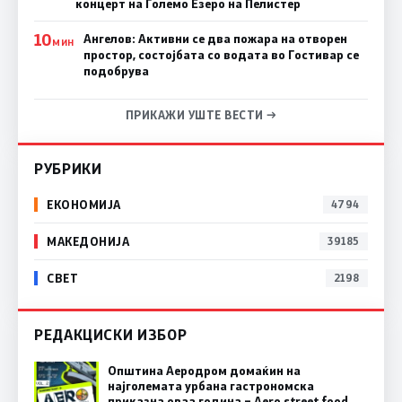
концерт на Големо Езеро на Пелистер
10
Ангелов: Активни се два пожара на отворен
МИН
простор, состојбата со водата во Гостивар се
подобрува
ПРИКАЖИ УШТЕ ВЕСТИ →
РУБРИКИ
ЕКОНОМИЈА
4794
МАКЕДОНИЈА
39185
СВЕТ
2198
РЕДАКЦИСКИ ИЗБОР
Општина Аеродром домаќин на
најголемата урбана гастрономска
приказна оваа година – Aero street food