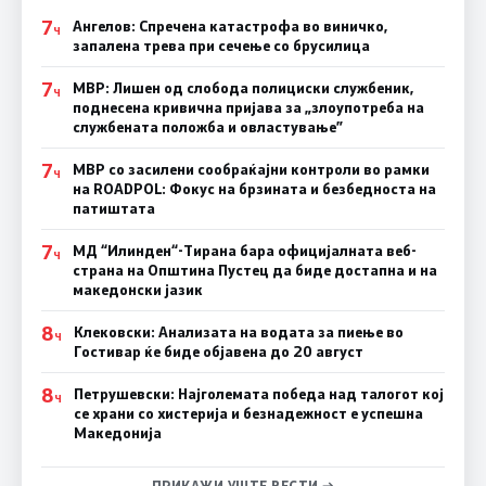
7
Ангелов: Спречена катастрофа во виничко,
Ч
запалена трева при сечење со брусилица
7
МВР: Лишен од слобода полициски службеник,
Ч
поднесена кривична пријава за „злоупотреба на
службената положба и овластување”
7
МВР со засилени сообраќајни контроли во рамки
Ч
на ROADPOL: Фокус на брзината и безбедноста на
патиштата
7
МД “Илинден“-Тирана бара официјалната веб-
Ч
страна на Општина Пустец да биде достапна и на
македонски јазик
8
Клековски: Анализата на водата за пиење во
Ч
Гостивар ќе биде објавена до 20 август
8
Петрушевски: Најголемата победа над талогот кој
Ч
се храни со хистерија и безнадежност е успешна
Македонија
ПРИКАЖИ УШТЕ ВЕСТИ →