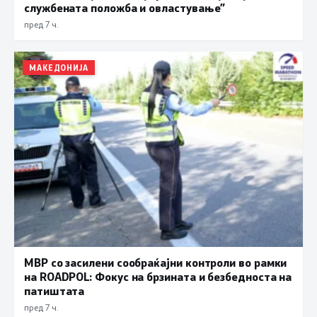
службената положба и овластување”
пред 7 ч.
МАКЕДОНИЈА
МВР со засилени сообраќајни контроли во рамки
на ROADPOL: Фокус на брзината и безбедноста на
патиштата
пред 7 ч.