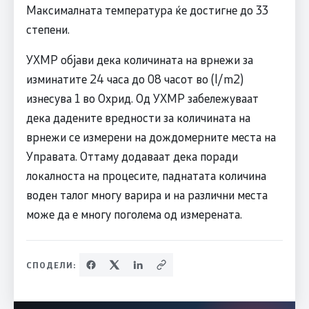
Максималната температура ќе достигне до 33
степени.
УХМР објави дека количината на врнежи за
изминатите 24 часа до 08 часот во (l/m2)
изнесува 1 во Охрид. Од УХМР забележуваат
дека дадените вредности за количината на
врнежи се измерени на дождомерните места на
Управата. Оттаму додаваат дека поради
локалноста на процесите, паднатата количина
воден талог многу варира и на различни места
може да е многу поголема од измерената.
СПОДЕЛИ: