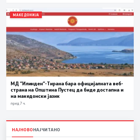
МАКЕДОНИЈА
МД “Илинден“-Тирана бара официјалната веб-
страна на Општина Пустец да биде достапна и
на македонски јазик
пред 7 ч.
НАЈНОВО
НАЈЧИТАНО