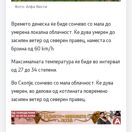
Фото: Алфа Вести
Времето денеска ќе биде сончево со мала до
умерена локална облачност. Ќе дува умерен до
засилен ветер од северен правец, наместа со
брзина од 60 km/h.
Максималната температура ќе биде во интервал
од 27 до 34 степени.
Во Скопје, сончево со мала облачност. Ќе дува
умерен, во делови од котлината повремено
засилен ветер од северен правец.