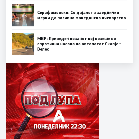
Серафимовски: Со дијалог и заеднички
мерки до посилно македонско пчеларство
МВР: Приведен возачот кој возеше во
спротивна насока на автопатот Скопје –
Велес