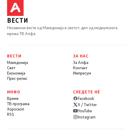
ВЕСТИ
Независни вести од Македонија и светот, дел од медиумската
мрежа ТВ Алфа.
ВЕСТИ
ЗА НАС
Македонија
За Алфа
Свет
Контакт
Економија
Импресум
Прес-релис
ИНФО
СЛЕДЕТЕ НÉ
Време
Facebook
ТВ програма
X / Twitter
Хороскоп
YouTube
RSS
Instagram