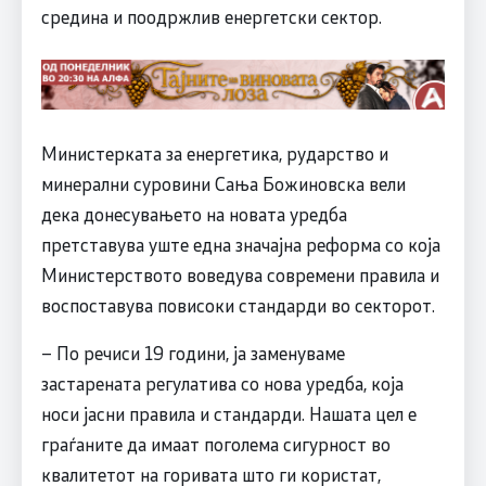
средина и поодржлив енергетски сектор.
Министерката за енергетика, рударство и
минерални суровини Сања Божиновска вели
дека донесувањето на новата уредба
претставува уште една значајна реформа со која
Министерството воведува современи правила и
воспоставува повисоки стандарди во секторот.
– По речиси 19 години, ја заменуваме
застарената регулатива со нова уредба, која
носи јасни правила и стандарди. Нашата цел е
граѓаните да имаат поголема сигурност во
квалитетот на горивата што ги користат,