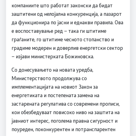
компаниите што работат законски да бидат
заштитени од нелојална конкуренција, а пазарот
да функционира по јасни и еднакви правила. Ова
е воспоставување ред – така ги штитиме
граѓаните, го штитиме чесното стопанство и
градиме модерен и доверлив енергетски сектор
– изјави министерката Божиновска.
Со донесувањето на новата уредба,
Министерството продолжува со
имплементацијата на новиот Закон за
енергетиката и постепената замена на
застарената регулатива со современи прописи,
кои обезбедуваат повисоко ниво на заштита на
јавниот интерес, поголема правна сигурност и
поуреден, поконкурентен и потранспарентен