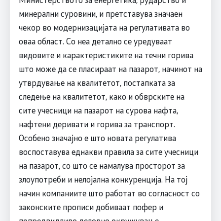
минерални суровини, и претставува значаен
чекор во модернизацијата на регулативата во
оваа област. Со неа детално се уредуваат
видовите и карактеристиките на течни горива
што може да се пласираат на пазарот, начинот на
утврдување на квалитетот, постапката за
следење на квалитетот, како и обврските на
сите учесници на пазарот на сурова нафта,
нафтени деривати и горива за транспорт.
Особено значајно е што новата регулатива
воспоставува еднакви правила за сите учесници
на пазарот, со што се намалува просторот за
злоупотреби и нелојална конкуренција. На тој
начин компаниите што работат во согласност со
законските прописи добиваат пофер и
попредвидливо деловно окружување.