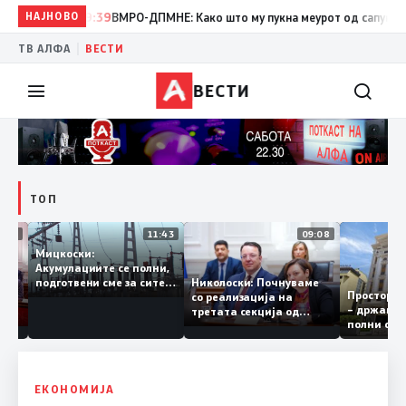
НАЈНОВО
19:39
ВМРО-ДПМНЕ: Како што му пукна меурот од сапуница „мигр
|
ТВ АЛФА
ВЕСТИ
ВЕСТИ
ТОП
12:03
11:43
09:08
Мицкоски:
Акумулациите се полни,
грант
Николоски: Почнуваме
подготвени сме за сите
Просто
ра за
со реализација на
ризици, не размислување
– држа
ија
третата секција од
за поскапување на
полни 
железничкиот Коридор
струјата
8, Македонија станува
раскрсница на Балканот
ЕКОНОМИЈА