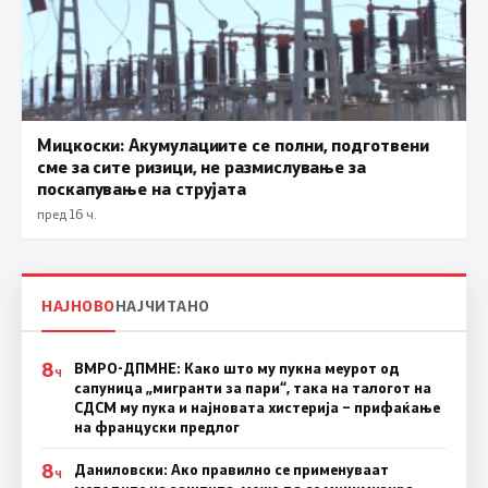
Мицкоски: Акумулациите се полни, подготвени
сме за сите ризици, не размислување за
поскапување на струјата
пред 16 ч.
НАЈНОВО
НАЈЧИТАНО
8
ВМРО-ДПМНЕ: Како што му пукна меурот од
Ч
сапуница „мигранти за пари“, така на талогот на
СДСМ му пука и најновата хистерија – прифаќање
на француски предлог
8
Даниловски: Ако правилно се применуваат
Ч