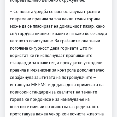
– Со новата уредба се воспоставуваат јасни и
современи правила за тоа какви течни горива
може да се пласираат на домашниот пазар, како
се утврдува нивниот квалитет и како ќе се следи
неговото почитување. За граѓаните, ова значи
поголема сигурност дека горивата што ги
користат ќе ги исполнуваат пропишаните
стандарди за квалитет, а преку јасно утврдени
правила и механизми за контрола дополнително
се зајакнува заштитата на потрошувачите –
истакнува МЕРМС и додава дека примената на
повисоки стандарди за квалитет на течните
горива ќе придонесе и за намалување на
штетните емисии во животната средина, што
претставува важен чекор кон почиста животна