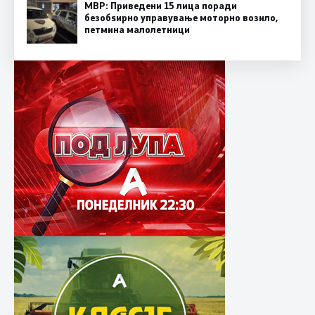
МВР: Приведени 15 лица поради
безобѕирно управување моторно возило,
петмина малолетници