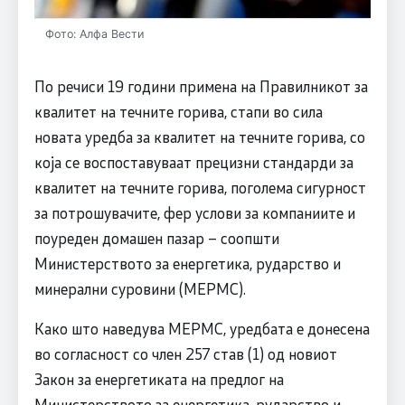
Фото: Алфа Вести
По речиси 19 години примена на Правилникот за
квалитет на течните горива, стапи во сила
новата уредба за квалитет на течните горива, со
која се воспоставуваат прецизни стандарди за
квалитет на течните горива, поголема сигурност
за потрошувачите, фер услови за компаниите и
поуреден домашен пазар – соопшти
Министерството за енергетика, рударство и
минерални суровини (МЕРМС).
Како што наведува МЕРМС, уредбата е донесена
во согласност со член 257 став (1) од новиот
Закон за енергетиката на предлог на
Министерството за енергетика, рударство и