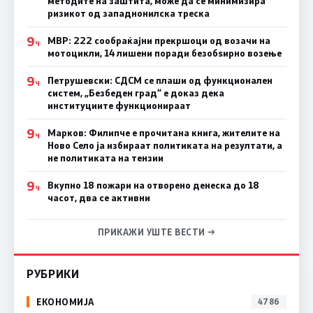
методите на заштита, може да се минимизира
ризикот од западнонилска треска
9
МВР: 222 сообраќајни прекршоци од возачи на
Ч
мотоцикли, 14 лишени поради безобѕирно возење
9
Петрушевски: СДСМ се плаши од функционален
Ч
систем, „Безбеден град“ е доказ дека
институциите функционираат
9
Марков: Филипче е прочитана книга, жителите на
Ч
Ново Село ја избираат политиката на резултати, а
не политиката на тензии
9
Вкупно 18 пожари на отворено денеска до 18
Ч
часот, два се активни
ПРИКАЖИ УШТЕ ВЕСТИ →
РУБРИКИ
ЕКОНОМИЈА
4786