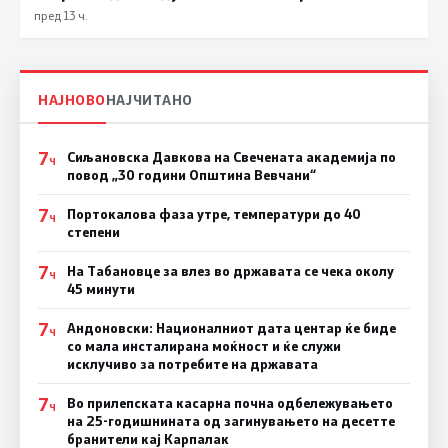
мерки, ценовните движења се стабилни
пред 13 ч.
НАЈНОВО
НАЈЧИТАНО
7
Сиљановска Давкова на Свечената академија по
Ч
повод „30 години Општина Вевчани“
7
Портокалова фаза утре, температури до 40
Ч
степени
7
На Табановце за влез во државата се чека околу
Ч
45 минути
7
Андоновски: Националниот дата центар ќе биде
Ч
со мала инсталирана моќност и ќе служи
исклучиво за потребите на државата
7
Во прилепската касарна почна одбележувањето
Ч
на 25-годишнината од загинувањето на десетте
бранители кај Карпалак