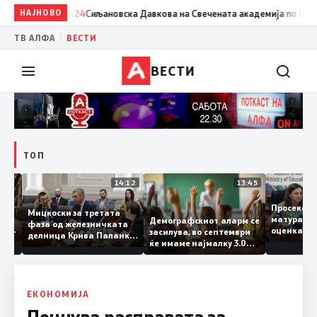
НАЈНОВО
20:24
Сиљановска Давкова на Свечената академија по повод „3
|
ТВ АЛФА
ВЕСТИ
ВЕСТИ
ТОП
15:20
14:12
13:45
Просек
Мицкоски за третата
матура 
Демографскиот аларм се
фаза од железничката
о: Во
оценка
засилува, во септември
делница Крива Паланка
а 22
ќе имаме најмалку 3.000
– Деве Баир: Проектот
првачиња помалку
нема да заврши на
половина тунел во слепа
улица, сега имаме
целина
ЕКОНОМИЈА
Почнува расправата за