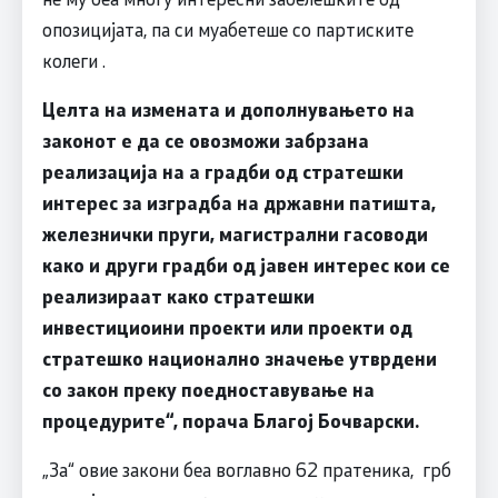
опозицијата, па си муабетеше со партиските
колеги .
Целта на измената и дополнувањето на
законот е да се овозможи забрзана
реализација на а градби од стратешки
интерес за изградба на државни патишта,
железнички пруги, магистрални гасоводи
како и други градби од јавен интерес кои се
реализираат како стратешки
инвестициоини проекти или проекти од
стратешко национално значење утврдени
со закон преку поедноставување на
процедурите“, порача Благој Бочварски.
„За“ овие закони беа воглавно 62 пратеника, грб