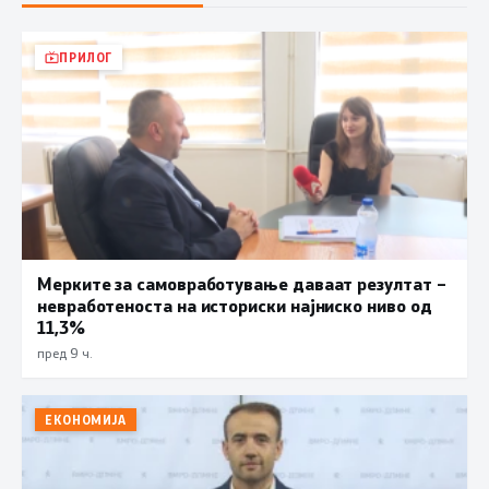
ПРИЛОГ
Мерките за самовработување даваат резултат –
невработеноста на историски најниско ниво од
11,3%
пред 9 ч.
ЕКОНОМИЈА