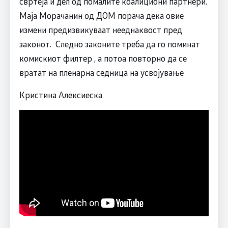
свртеја и дел од помалите коалициони партнери.
Маја Морачанин од ДОМ порача дека овие
измени предизвикуваат нееднаквост пред
законот. Следно законите треба да го поминат
комискиот филтер , а потоа повторно да се
вратат на пленарна седница на усвојување
Кристина Алексиеска