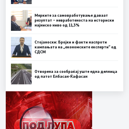
Мерките за самовработување даваат
резултат – невработеноста на историски
најниско ниво од 11,3%
Стојаноски: Бројки и факти наспроти
кампањата на „економските експерти“ од
СДСM
Отворена за сообраќај уште една делница
од патот Елбасан-Ќафасан