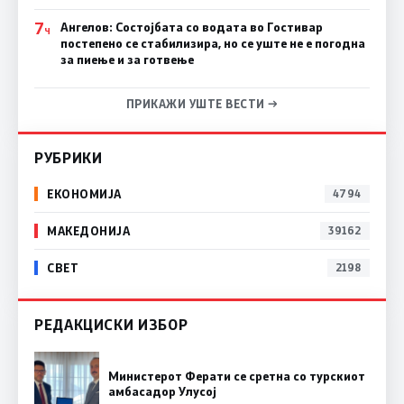
7
Ангелов: Состојбата со водата во Гостивар
Ч
постепено се стабилизира, но се уште не е погодна
за пиење и за готвење
ПРИКАЖИ УШТЕ ВЕСТИ →
РУБРИКИ
ЕКОНОМИЈА
4794
МАКЕДОНИЈА
39162
СВЕТ
2198
РЕДАКЦИСКИ ИЗБОР
Министерот Ферати се сретна со турскиот
амбасадор Улусој