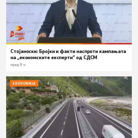
Стојаноски: Бројки и факти наспроти кампањата
на „економските експерти“ од СДСM
пред 9 ч.
ЕКОНОМИЈА