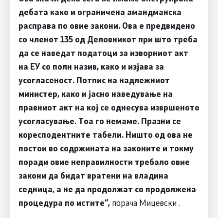
дебата како и ограничена амандманска
расправа по овие закони. Ова е предвидено
со членот 135 од Деловникот при што треба
да се наведат податоци за изворниот акт
на ЕУ со полн назив, како и изјава за
усогласеност. Потпис на надлежниот
министер, како и јасно наведување на
правниот акт на кој се однесува извршеното
усогласување. Тоа го немаме. Празни се
коресподентните табели. Ништо од ова не
постои во содржината на законите и токму
поради овие неправилности требало овие
закони да бидат вратени на владина
седница, а не да продолжат со продолжена
процедура по истите“,
порача Мицевски .