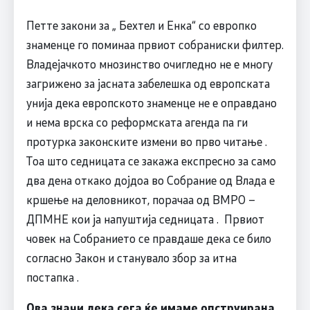
Петте закони за „ Бехтел и Енка“ со европко
знаменце го поминаа првиот собраниски филтер.
Владејачкото мнозинство очигледно не е многу
загрижено за јасната забелешка од европската
унија дека европското знаменце не е оправдано
и нема врска со реформската агенда па ги
протурка законските измени во прво читање .
Тоа што седницата се закажа експресно за само
два дена откако дојдоа во Собрание од Влада е
кршење на деловникот, порачаа од ВМРО –
ДПМНЕ кои ја напуштија седницата . Првиот
човек на Собранието се правдаше дека се било
согласно Закон и станувало збор за итна
постапка .
Ова значи дека сега ќе имаме опструирана