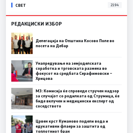
СВЕТ
2194
РЕДАКЦИСКИ ИЗБОР
Делегација на Општина Косово Поле во
посета на Дебар
Унапредување на земјоделската
соработка и трговската размена во
фокусот на средбата Серафимовски –
Хрицова
МЗ: Комисија ќе спроведе стручен надзор
за случајот со родилката од Струмица, ќе
биде вклучен и медицински експерт од
соседството
Црвен крст Куманово подели вода и
едукативни флаери за заштита од
топлотниот бран