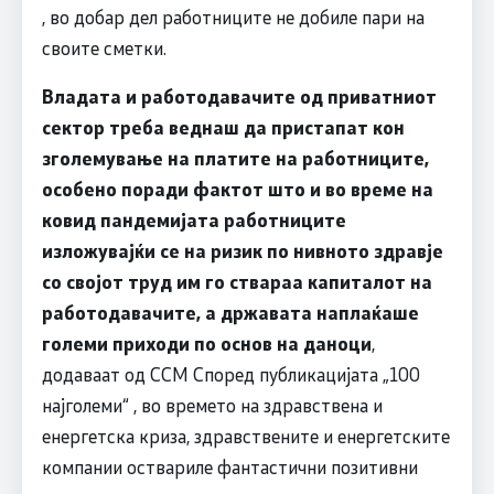
, во добар дел работниците не добиле пари на
своите сметки.
Владата и работодавачите од приватниот
сектор треба веднаш да пристапат кон
зголемување на платите на работниците,
особено поради фактот што и во време на
ковид пандемијата работниците
изложувајќи се на ризик по нивното здравје
со својот труд им го ствараа капиталот на
работодавачите, а државата наплаќаше
големи приходи по основ на даноци
,
додаваат од ССМ Според публикацијата „100
најголеми“ , во времето на здравствена и
енергетска криза, здравствените и енергетските
компании оствариле фантастични позитивни