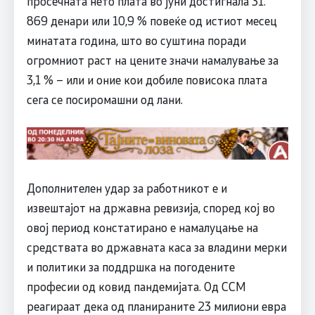
просечната нето плата во јуни достигнала 31.
869 денари или 10,9 % повеќе од истиот месец
минатата година, што во суштина поради
огромниот раст на цените значи намалување за
3,1 % – или и оние кои добиле повисока плата
сега се посиромашни од лани.
Дополнителен удар за работникот е и
извештајот на државна ревизија, според кој во
овој период констатирано е намалуцање на
средствата во државната каса за владини мерки
и политики за поддршка на погодените
професии од ковид пандемијата. Од ССМ
реагираат дека од планираните 23 милиони евра