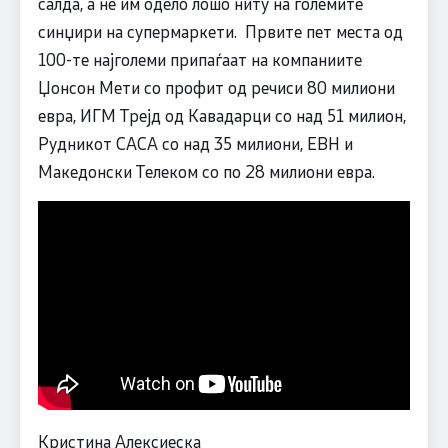
салда, а не им одело лошо ниту на големите
синџири на супермаркети. Првите пет места од
100-те најголеми припаѓаат на компаниите
Џонсон Мети со профит од речиси 80 милиони
евра, ИГМ Трејд од Кавадарци со над 51 милион,
Рудникот САСА со над 35 милиони, ЕВН и
Македонски Телеком со по 28 милиони евра.
Кристина Алексиеска