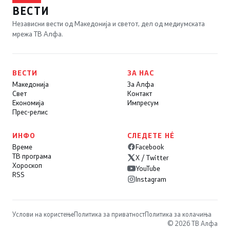
ВЕСТИ
Независни вести од Македонија и светот, дел од медиумската
мрежа ТВ Алфа.
ВЕСТИ
ЗА НАС
Македонија
За Алфа
Свет
Контакт
Економија
Импресум
Прес-релис
ИНФО
СЛЕДЕТЕ НÉ
Време
Facebook
ТВ програма
X / Twitter
Хороскоп
YouTube
RSS
Instagram
Услови на користење
Политика за приватност
Политика за колачиња
© 2026 ТВ Алфа