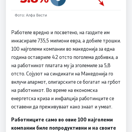
Фото: Алфа Вести
Работеле вредно и посветено, на газдите им
инкасирале 735,5 милиони евра, а добиле трошки.
100 најголеми компании во македонија за една
година оставриле 42 отсто поголема добивка, а
на работникот платата му ја зголемиле за 5,8
отсто. Сојузот на синдикати на Македонија го
вклучи алармот, олигарските се богатат на грбот
на работникот. Во време на економска
енергетска криза и инфалција работинците се
оставени да преживуваат како знаат и умеат.
Работниците само во овие 100 најголеми
компании биле попродуктивни и на своите