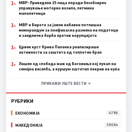
1
МВР: Приведени 15 лица поради безобѕирно
Ч
управување моторно возило, петмина
малолетници
1
МВР и Бирото за јавни набавки потпишаа
Ч
меморандум за поефикасна размена на податоци
и заедничка борба против корупцијата
1
Црвен крст Крива Паланка реализираше
Ч
активности за заштита од топлотен бран
1
Лишен од слобода маж од Боговиње кој пукал на
Ч
семејна веселба, а куршум оштетил покрив на куќа
ПРИКАЖИ УШТЕ ВЕСТИ →
РУБРИКИ
ЕКОНОМИЈА
4786
МАКЕДОНИЈА
39094