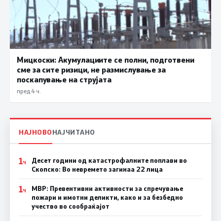
Мицкоски: Акумулациите се полни, подготвени
сме за сите ризици, не размислување за
поскапување на струјата
пред 4 ч.
НАЈНОВО
НАЈЧИТАНО
1
Десет години од катастрофалните поплави во
Ч
Скопско: Во невремето загинаа 22 лица
1
МВР: Превентивни активности за спречување
Ч
пожари и имотни деликти, како и за безбедно
учество во сообраќајот