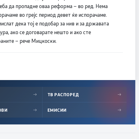
еба да пропадне оваа реформа – во ред. Нема
орачаме во грејс период девет ќе испорачаме.
ислат дека тој е подобар за нив и за државата
ура, ако се договарате нешто и ако сте
раните – рече Мицкоски.
→
ТВ РАСПОРЕД
→
ОВИ
→
ЕМИСИИ
→