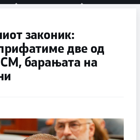
иот законик:
 прифатиме две од
ДСМ, барањата на
ни