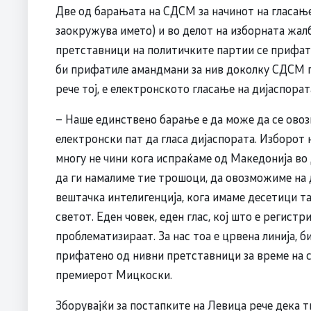
Две од барањата на СДСМ за начинот на гласање 
заокружува името) и во делот на изборната жал
претставници на политичките партии се приф
би прифатиле амандмани за нив доколку СДСМ 
рече тој, е електронското гласање на дијаспора
– Наше единствено барање е да може да се ово
електронски пат да гласа дијаспората. Изборот 
многу не чини кога испраќаме од Македонија во
да ги намалиме тие трошоци, да овозможиме на д
вештачка интелигенција, кога имаме десетици 
светот. Еден човек, еден глас, кој што е регист
проблематизираат. За нас тоа е црвена линија, б
прифатено од нивни претставници за време на 
премиерот Мицкоски.
Зборувајќи за постапките на Левица рече дека т