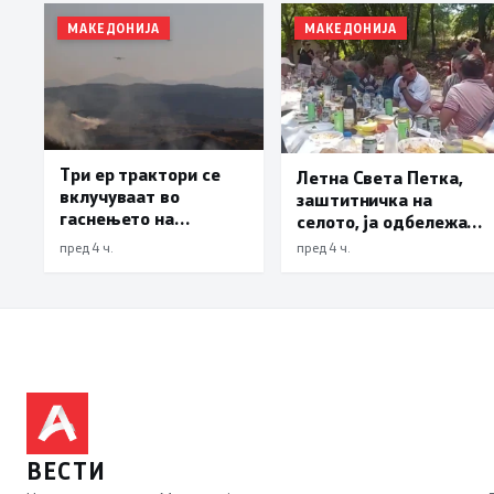
МАКЕДОНИЈА
МАКЕДОНИЈА
Три ер трактори се
Летна Света Петка,
вклучуваат во
заштитничка на
гаснењето на
селото, ја одбележаа
пожарот во Сопиште
Македонците во село
пред 4 ч.
пред 4 ч.
Леска, Општина
Пустец
ВЕСТИ