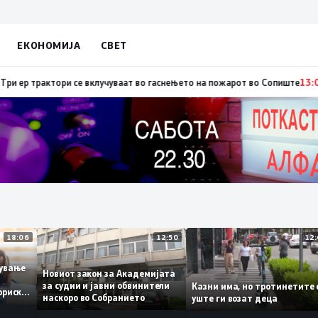
ЕКОНОМИЈА
СВЕТ
ија: Вучиќ му рече на Зеленски дека не е оптимист за патот кон ЕУ на Бе
18:06
12:50
аботување
Новиот закон за Академијата
за судии и јавни обвинители
Казни има, но тротинет
 историски
наскоро во Собранието
уште ги возат деца
1,3%