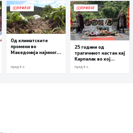
ПРИЛОГ
ПРИЛОГ
Од климатските
промени во
25 години од
Македонија најмногу
трагичниот настан кај
страда
Карпалак во кој
земјоделството
загинаа десетмина
пред 4 ч.
пред 4 ч.
македонски
бранители