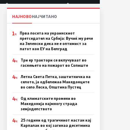
НАЈНОВО
НАЈЧИТАНО
1
Прва посета на украинскиот
Ч
претседател на Србија: Вучиќ му рече
на Зеленски дека не е оптимист за
патот кон ЕУ на Белград
4
Три ер трактори се вклучуваат во
Ч
гаснењето на пожарот во Сопиште
4
Летна Света Петка, заштитничка на
Ч
селото, ја одбележаа Македонците
во село Леска, Општина Пустец
4
Од климатските промени во
Ч
Македонија најмногу страда
земјоделството
4
25 години од трагичниот настан кај
Ч
Карпалак во кој загинаа десетмина