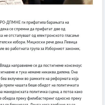
МРО-ДПМНЕ ги прифатила барањата на
дека се спремни да прифатат две од
ка не отстапуваат од електронското гласање
ателски избори. Мицкоски рече дека Левица
ле во работната група за Изборниот законик,
о Влада направивме се да постигнеме консензус
стигнавме и тука немаме никаква дилема. Она
беа вклучени во рамките на реформата која
ја прели чашата беше обидот на политичката
а македонската политичка сцена, а потоа како
е обидоа преку филибастеринг односно преку
да го блокираат. Дента кога требаше да се