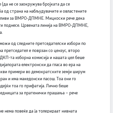
(да не се заокружува бројката да се
ба од страна на набљудувачите и овластените
атливи за ВМРО-ДПМНЕ. Мицкоски рече дека
ги поднесе. Црвената линија на ВМРО-ДПМНЕ,
та.
зможи од следните претседателски избори по
на претседател е поврзан со цензус, второ
 ДКП-та изборна комисија и нашата цел беше
ијапората електронски да гласа во ера на
такви примери во демократските земји ширум
риран и има македонски пасош. Тоа они го
идејќи тоа го прифатија. Лично беше
седницата за пратенички прашања – рече
ие нема повеќе да ја толерираат нивната