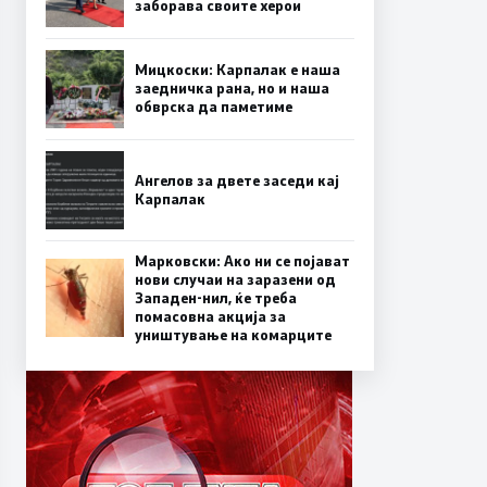
заборава своите херои
Мицкоски: Карпалак е наша
заедничка рана, но и наша
обврска да паметиме
Ангелов за двете заседи кај
Карпалак
Марковски: Ако ни се појават
нови случаи на заразени од
Западен-нил, ќе треба
помасовна акција за
уништување на комарците