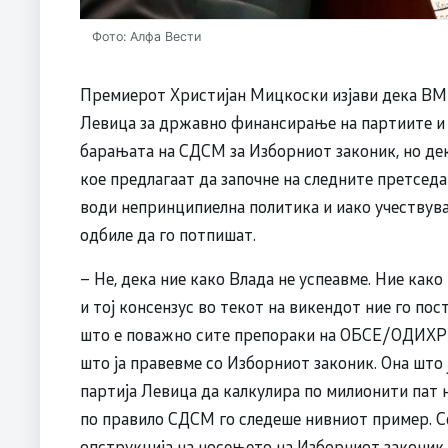
Фото: Алфа Вести
Премиерот Христијан Мицкоски изјави дека В
Левица за државно финансирање на партиите и 
барањата на СДСМ за Изборниот законик, но де
кое предлагаат да започне на следните претсед
води непринципиелна политика и иако учествува
одбиле да го потпишат.
– Не, дека ние како Влада не успеавме. Ние как
и тој консензус во текот на викендот ние го по
што е поважно сите препораки на ОБСЕ/ОДИХР 
што ја правевме со Изборниот законик. Она што 
партија Левица да калкулира по милионити пат н
по правило СДСМ го следеше нивниот пример. С
опструкција на носењето на Изборниот законик 