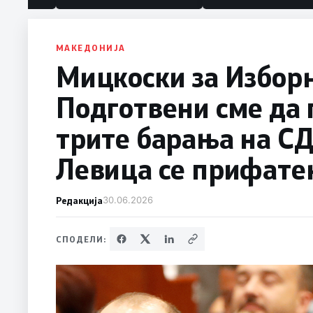
политика“
МАКЕДОНИЈА
Мицкоски за Изборн
Подготвени сме да
трите барања на С
Левица се прифате
Редакција
30.06.2026
СПОДЕЛИ: