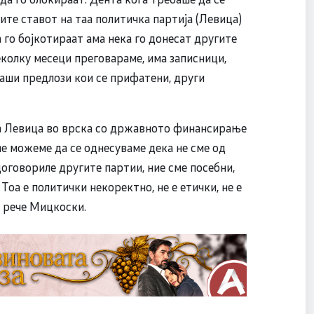
ите ставот на таа политичка партија (Левица)
а го бојкотираат ама нека го донесат другите
еколку месеци преговараме, има записници,
аши предлози кои се прифатени, други
а Левица во врска со државното финансирање
 не можеме да се однесуваме дека не сме од
договориле другите партии, ние сме посебни,
Тоа е политички некоректно, не е етички, не е
– рече Мицкоски.