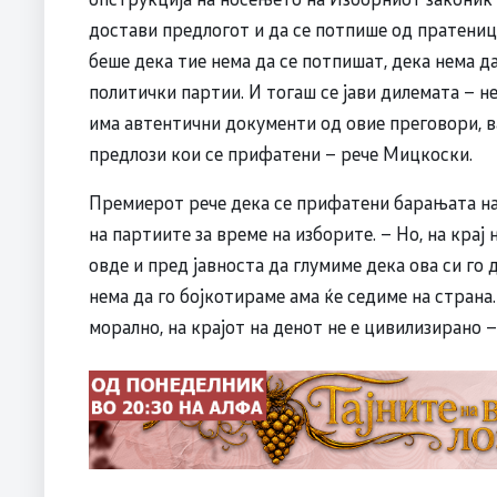
достави предлогот и да се потпише од пратениц
беше дека тие нема да се потпишат, дека нема д
политички партии. И тогаш се јави дилемата – н
има автентични документи од овие преговори, в
предлози кои се прифатени – рече Мицкоски.
Премиерот рече дека се прифатени барањата н
на партиите за време на изборите. – Но, на крај
овде и пред јавноста да глумиме дека ова си го 
нема да го бојкотираме ама ќе седиме на страна. 
морално, на крајот на денот не е цивилизирано 