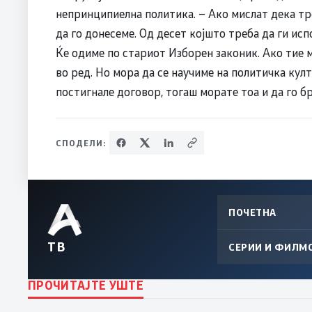
непринципиелна политика. – Ако мислат дека тр
да го донесеме. Од десет којшто треба да ги исп
Ќе одиме по стариот Изборен законик. Ако тие м
во ред. Но мора да се научиме на политичка култ
постигнале договор, тогаш морате тоа и да го б
СПОДЕЛИ:
ПОЧЕТНА
ТВ
СЕРИИ И ФИЛМ
ПРОЧИТАЈТЕ УШТЕ