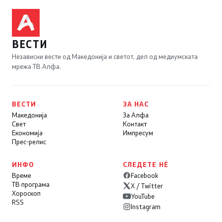
ВЕСТИ
Независни вести од Македонија и светот, дел од медиумската
мрежа ТВ Алфа.
ВЕСТИ
ЗА НАС
Македонија
За Алфа
Свет
Контакт
Економија
Импресум
Прес-релис
ИНФО
СЛЕДЕТЕ НÉ
Време
Facebook
ТВ програма
X / Twitter
Хороскоп
YouTube
RSS
Instagram