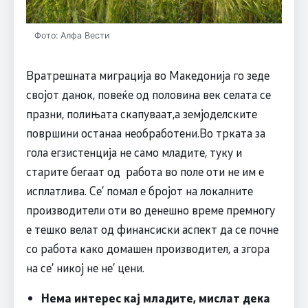
Фото: Алфа Вести
Вратрешната миграција во Македонија го зеде
својот данок, повеќе од половина век селата се
празни, полињата скапуваат,а земјоделските
површини останаа необработени.Во трката за
гола егзистенција не само младите, туку и
старите бегаат од работа во поле оти не им е
исплатлива. Се’ помал е бројот на локалните
производители оти во денешно време премногу
е тешко велат од финансиски аспект да се почне
со работа како домашен производител, а згора
на се’ никој не не’ цени.
Нема интерес кај младите, мислат дека