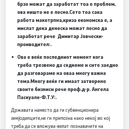
брзо можат да заработат тоа е проблем,
ова ништо не е лесно.Сето тоа сака
работа макотрпна,криза економска е, а
мислат дека денеска можат лесно да
заработат рече
Димитар Јовчески-
проиводител:
.
Ова е веќе последниот момент кога
треба трезвено да седнеме и сите заедно
да разговараме на оваа многу важна
тема.Многу веќе ги имаат затворено
своите бизниси рече
проф.д-р. Ангела
Паскуале-Ф.Т.У:
.
Државата наместо да ги субвенционира
земјоделците,не ги препозна како некој во кој
треба да се вложува-велат познавачите на