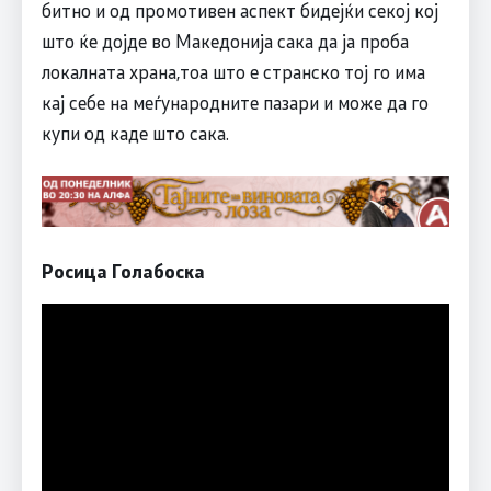
битно и од промотивен аспект бидејќи секој кој
што ќе дојде во Македонија сака да ја проба
локалната храна,тоа што е странско тој го има
кај себе на меѓународните пазари и може да го
купи од каде што сака.
Росица Голабоска