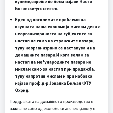
купиме,сирење ќе нема
изјави Насто
Богоески-угостител
.
Еден од поголемите проблеми на
вкупната наша економија мислам дека е
неорганизираноста на субјектите за
настап не само на странските пазари,
туку неорганизрано се настапува и на
домашните пазари.И кога велам за
настап на меѓународните пазари не
мислам само за настап при продажба,
туку напротив мислам и при набавка
изјави
проф.д-р.Јованка Биљан ФТУ
Охрид
.
Поддршката на домашното производство е
важна не
само од економски апспект,многу е