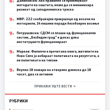
8
Даниловски: Ако правилно се применуваат
Ч
методите на заштита, може да се минимизира
ризикот од западнонилска треска
9
МВР: 222 сообраќајни прекршоци од возачи на
Ч
мотоцикли, 14 лишени поради безобѕирно возење
9
Петрушевски: СДСМ се плаши од функционален
Ч
систем, „Безбеден град“ е доказ дека
институциите функционираат
9
Марков: Филипче е прочитана книга, жителите на
Ч
Ново Село ја избираат политиката на резултати, а
не политиката на тензии
9
Вкупно 18 пожари на отворено денеска до 18
Ч
часот, два се активни
ПРИКАЖИ УШТЕ ВЕСТИ →
РУБРИКИ