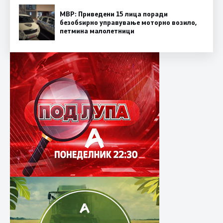
МВР: Приведени 15 лица поради
безобѕирно управување моторно возило,
петмина малолетници