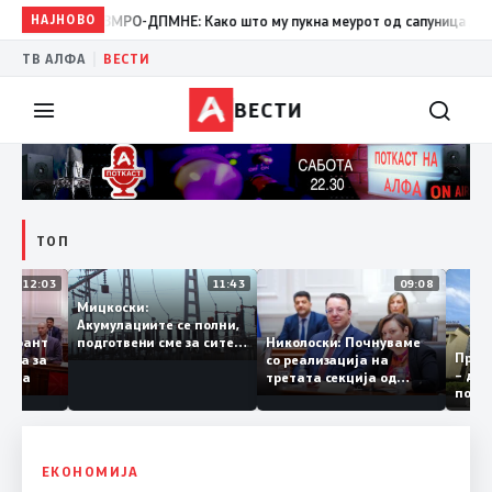
19:39
НАЈНОВО
ВМРО-ДПМНЕ: Како што му пукна меурот од сапуница „мигранти 
|
ТВ АЛФА
ВЕСТИ
ВЕСТИ
ТОП
12:03
11:43
09:08
Мицкоски:
Акумулациите се полни,
доби грант
Николоски: Почнуваме
подготвени сме за сите
Пр
ни евра за
со реализација на
ризици, не размислување
– 
Бугарија
третата секција од
за поскапување на
по
железничкиот Коридор
струјата
8, Македонија станува
раскрсница на Балканот
ЕКОНОМИЈА