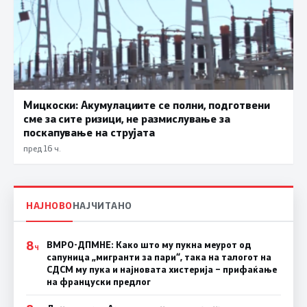
Мицкоски: Акумулациите се полни, подготвени
сме за сите ризици, не размислување за
поскапување на струјата
пред 16 ч.
НАЈНОВО
НАЈЧИТАНО
8
ВМРО-ДПМНЕ: Како што му пукна меурот од
Ч
сапуница „мигранти за пари“, така на талогот на
СДСМ му пука и најновата хистерија – прифаќање
на француски предлог