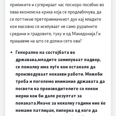
приликите и сугерираат час поскоро посебно во
оваа економска криза која се продлабочува, да
се поттикне претприемачкиот дух кај младите
кои масовно се иселуваат не само руралните
средини и градовите, туку и од Македонија.Ги
прашавме на што се должи сето ова?
Генерално на состојбата во
државава,младите заминуваат надвор,
се помалку има луѓе кои останале да
произведуваат некакви работи. Можеби
треба и поголемо внимание државата да
посвети на производителите со некои
мерки кои би дале резултат за
понаката.Иначе за неколку години ние ќе
немаме патлиџан, пиперка од кого да