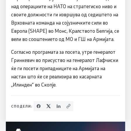
над операциите на НАТО на стратегиско ниво и
своите должности ги извршува од седиштето на
Врховната команда на сојузничките сили во
Европа (SHAPE) во Монс, Кралството Белгија, се
вели во сооштението од МО и ГШ на Армијата.
Согласно програмата за посета, утре генералот
Гринкевич во присуство на генералот Лафчиски
ќе ги посети припадниците на Армијата на
настан што ќе се реализира во касарната
„Илинден“ во Скопје.
СПОДЕЛИ: