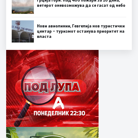
ветерот оневозможува да се гасат од небо
Нови авиолинии, Гевгелија нов туристички
центар – туризмот останува приоритет на
власта