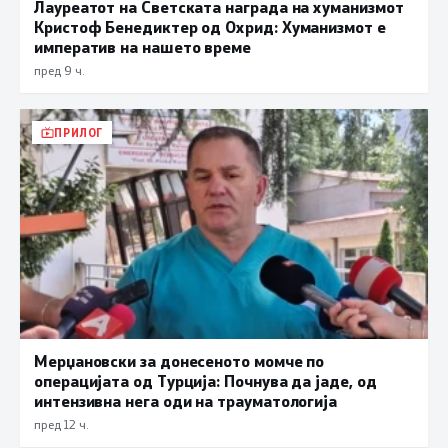
Лауреатот на Светската награда на хуманизмот
Кристоф Бенедиктер од Охрид: Хуманизмот е
императив на нашето време
пред 9 ч.
ПРИЛОГ
Мерџановски за донесеното момче по
операцијата од Турција: Почнува да јаде, од
интензивна нега оди на трауматологија
пред 12 ч.