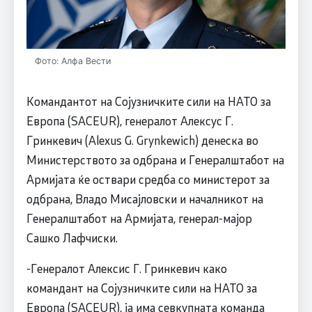
Фото: Алфа Вести
Командантот на Сојузничките сили на НАТО за
Европа (SACEUR), генералот Алексус Г.
Гринкевич (Alexus G. Grynkewich) денеска во
Министерството за одбрана и Генералштабот на
Армијата ќе оствари средба со министерот за
одбрана, Владо Мисајловски и началникот на
Генералштабот на Армијата, генерал-мајор
Сашко Лафчиски.
-Генералот Алексис Г. Гринкевич како
командант на Сојузничките сили на НАТО за
Европа (SACEUR), ја има севкупната команда