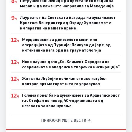
8
Петрушевски: Левица да престане со лекции за
Ч
морал и да каже што направила за Македонија
9
Лауреатот на Светската награда на хуманизмот
Ч
Кристоф Бенедиктер од Охрид: Хуманизмот е
императив на нашето време
12
Мерџановски за донесеното момче по
Ч
операцијата од Турција: Почнува да јаде, од
интензивна нега оди на трауматологија
12
Ново научно дело „Св. Климент Охридски во
Ч
современата македонска творечка инспирација“
12
Жител на Љубојно починал откако изгубил
Ч
контрол врз моторот што го управувал
12
Голема повелба на хуманизмот за Архиепископот
Ч
г.г. Стефан по повод 40-годишнината од
неговото замонашување
ПРИКАЖИ УШТЕ ВЕСТИ →