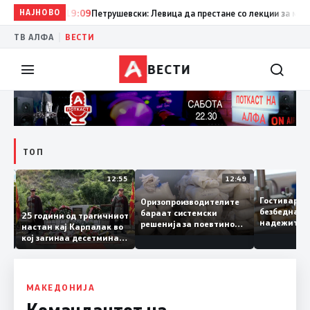
НАЈНОВО
19:09
Петрушевски: Левица да престане со лекции за морал и
|
ТВ АЛФА
ВЕСТИ
ВЕСТИ
ТОП
13:04
12:55
12:49
Гостивар
Оризопроизводителите
безбедна
бараат системски
нија
25 години од трагичниот
надежит
решенија за поевтино
настан кај Карпалак во
следната
производство
кој загинаа десетмина
може да 
македонски бранители
МАКЕДОНИЈА
Командантот на