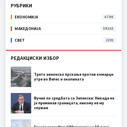
РУБРИКИ
ЕКОНОМИЈА
4796
МАКЕДОНИЈА
39245
СВЕТ
2201
РЕДАКЦИСКИ ИЗБОР
Трето авионско прскање против комарци
утре во Велес и околината
Вучиќ по средбата со Зеленски: Никаде не
ја преминав границата, никому не му
служам
Грција гори: Над 400 пожари за 10 дена,