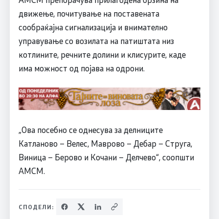
движење, почитување на поставената
сообраќајна сигнализација и внимателно
управување со возилата на патиштата низ
котлините, речните долини и клисурите, каде
има можност од појава на одрони.
„Ова посебно се однесува за делниците
Катланово – Велес, Маврово – Дебар – Струга,
Виница – Берово и Кочани – Делчево“, соопшти
АМСМ.
СПОДЕЛИ: