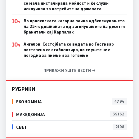
со мала инсталирана моќност и ќе служи
исклучиво за потребите на државата
10
Во прилепската касарна почна одбележувањето
Ч
на 25-годишнината од загинувањето на десетте
бранители кај Карпалак
10
Ангелов: Состојбата со водата во Гостивар
Ч
постепено се стабилизира, но се уште не е
погодна за пиење и за готвење
ПРИКАЖИ УШТЕ ВЕСТИ →
РУБРИКИ
ЕКОНОМИЈА
4794
МАКЕДОНИЈА
39162
СВЕТ
2198