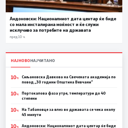
Андоновски: Националниот дата центар ќе биде
со мала инсталирана моќност и ќе служи
исклучиво за потребите на државата
пред 10 ч.
НАЈНОВО
НАЈЧИТАНО
10
Сиљановска Давкова на Свечената академија по
Ч
повод „30 години Општина Вевчани“
10
Портокалова фаза утре, температури до 40
Ч
степени
10
На Табановце за влез во државата се чека околу
Ч
45 минути
10
Андоновски: Националниот дата центар ќе биде
Ч