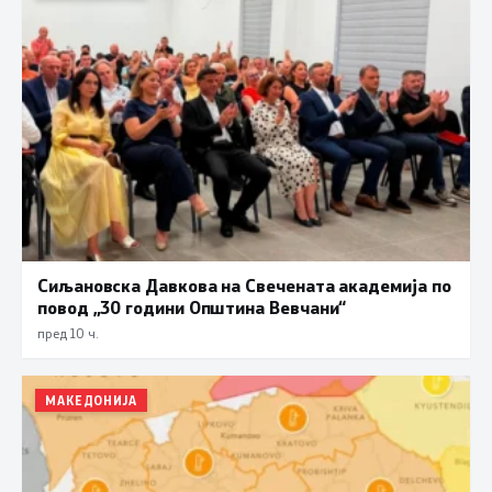
Сиљановска Давкова на Свечената академија по
повод „30 години Општина Вевчани“
пред 10 ч.
МАКЕДОНИЈА