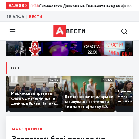
НАЈНОВО
20:24
Сиљановска Давкова на Свечената академија по повод „
|
ТВ АЛФА
ВЕСТИ
ВЕСТИ
ТОП
15:20
14:12
13:45
Просеко
Мицкоски за третата
матура 
Демографскиот аларм се
фаза од железничката
: Во
оценка 
засилува, во септември
делница Крива Паланка
 22
ќе имаме најмалку 3.000
– Деве Баир: Проектот
првачиња помалку
нема да заврши на
половина тунел во слепа
улица, сега имаме
целина
МАКЕДОНИЈА
Зголемен број возила на