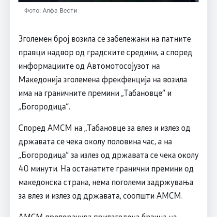
Фото: Алфа Вести
Зголемен број возила се забележани на патните
правци надвор од градските средини, а според
информациите од Автомотосојузот на
Македонија зголемена фрекфенција на возила
има на граничните премини „Табановце“ и
„Богородица“.
Според АМСМ на „Табановце за влез и излез од
државата се чека околу половина час, а на
„Богородица“ за излез од државата се чека околу
40 минути. На останатите гранични премини од
македонска страна, нема поголеми задржувања
за влез и излез од државата, соопшти АМСМ.
АМСМ препорачува прилагодена брзина на