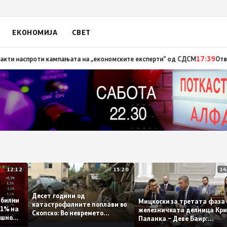
ЕКОНОМИЈА
СВЕТ
– невработеноста на историски најниско ниво од 11,3%
17:41
Стојаноски
12:12
15:20
Десет години од
 стабилни
Мицкоски за третата ф
катастрофалните поплави во
о 0,1% на
железничката делница
Скопско: Во невремето
годишно
Паланка – Деве Баир:
загинаа 22 лица
Проектот нема да завр