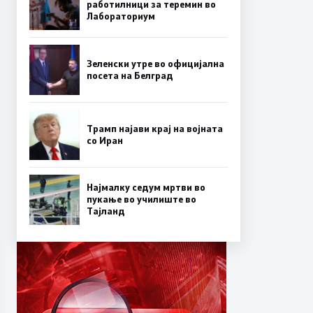
работилници за теремин во
Лабораториум
Зеленски утре во официјална
посета на Белград
Трамп најави крај на војната
со Иран
Најмалку седум мртви во
пукање во училиште во
Тајланд