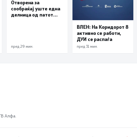
Отворена за
сообраќај уште една
делница од патот
Елбасан-Ќафасан
ВЛЕН: На Коридорот 8
активно се работи,
ДУИ се распаѓа
пред 29 мин.
пред 31 мин.
 ТВ Алфа.