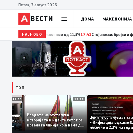
Петок, 7 август 2026
ВЕСТИ
ДОМА
МАКЕДОНИЈА
НАЈНОВО
18:06
Мерките за самовработување даваат резултат 
ТОП
12:35
12:28
Владата не отстапува –
е се задоволни
Цените остануваат
историјата и идентитетот се
учениците на
– Инфлација од сам
црвената линија која нема да
ржавната
месечно и 2,3% на 
се погази
ниво