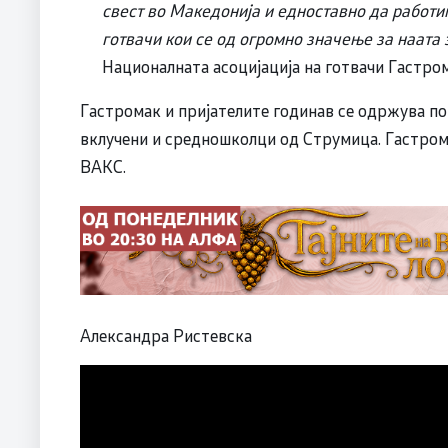
свест во Македонија и едноставно да работи
готвачи кои се од огромно значење за наата 
Националната асоцијација на готвачи Гастрома
Гастромак и пријателите годинав се одржува по 
вклучени и средношколци од Струмица. Гастрома
ВАКС.
Александра Ристевска