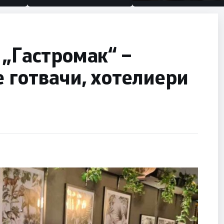
половина тунел во слеп
улица, сега имаме цели
 „Гастромак“ –
е готвачи, хотелиери