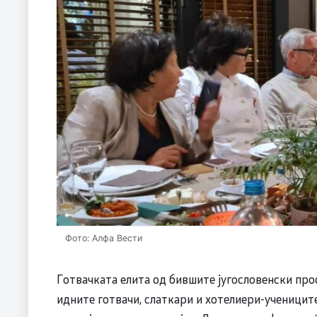
Фото: Алфа Вести
Готвачката елита од бившите југословенски про
идните готвачи, слаткари и хотелиери-ученицит