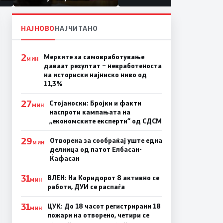
првачиња помалку
а
на
НАЈНОВО
НАЈЧИТАНО
2
Мерките за самовработување
МИН
даваат резултат – невработеноста
на историски најниско ниво од
11,3%
27
Стојаноски: Бројки и факти
МИН
наспроти кампањата на
„економските експерти“ од СДСM
29
Отворена за сообраќај уште една
МИН
делница од патот Елбасан-
Ќафасан
31
ВЛЕН: На Коридорот 8 активно се
МИН
работи, ДУИ се распаѓа
31
ЦУК: До 18 часот регистрирани 18
МИН
пожари на отворено, четири се