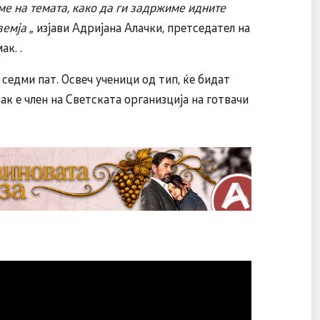
ме на темата, како да ги задржиме идните
земја
„ изјави Адријана Алачки, претседател на
к. .
седми пат. Освеч ученици од тип, ќе бидат
к е член на Светската организција на готвачи