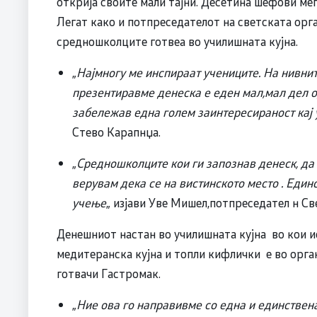
открија своите мали тајни. Десетина шефови ме
Легат како и потпреседателот на светската орга
средношколците готвеа во училишната кујна.
„
Најмногу ме инспираат учениците. На нивнит
презентиравме денеска е еден мал,мал дел о
забележав една голем заинтересираност кај 
Стево Карапнџа.
„
Средношколците кои ги запознав денеск, да 
верувам дека се на вистинското место . Един
учење
„ изјави Уве Мишел,потпреседател н Св
Денешниот настан во училишната кујна во кои 
медитеранска кујна и топли кифлички е во орган
готвачи Гастромак.
„
Ние ова го направивме со една и единствена