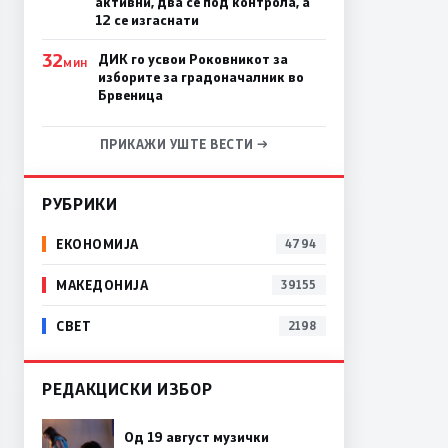
активни, два се под контрола, а
12 се изгаснати
32
ДИК го усвои Роковникот за
МИН
изборите за градоначалник во
Брвеница
ПРИКАЖИ УШТЕ ВЕСТИ →
РУБРИКИ
ЕКОНОМИЈА
4794
МАКЕДОНИЈА
39155
СВЕТ
2198
РЕДАКЦИСКИ ИЗБОР
Од 19 август музички