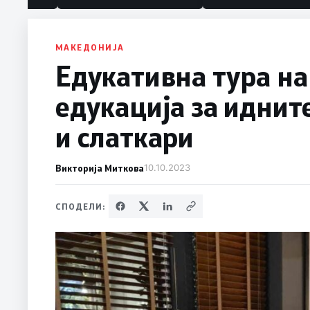
МАКЕДОНИЈА
Едукативна тура на
едукација за иднит
и слаткари
Викторија Миткова
10.10.2023
СПОДЕЛИ: