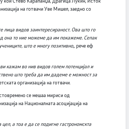
ѓу кои Стево Карапанџа, Драгица Лукин, Исток
низација на готвачи Уве Мишел, заедно со
е лица видов заинтересираност. Ова што го
д она то ние можеме да им покажеме. Сепак
учениците, што е многу позитивно
„ рече еф
ви кажам во нив видов голем потенцијал и
ствено што треба да им дадеме е можност за
етската организација на готвачи.
истовремено се мешаа мириси од
изација на Националната асоцијација на
 цел, а тоа е да се подигне гастрономскта