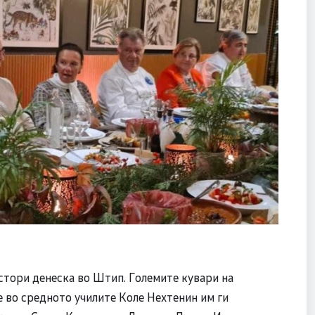
стори денеска во Штип. Големите кувари на
е во средното училите Коле Нехтенин им ги