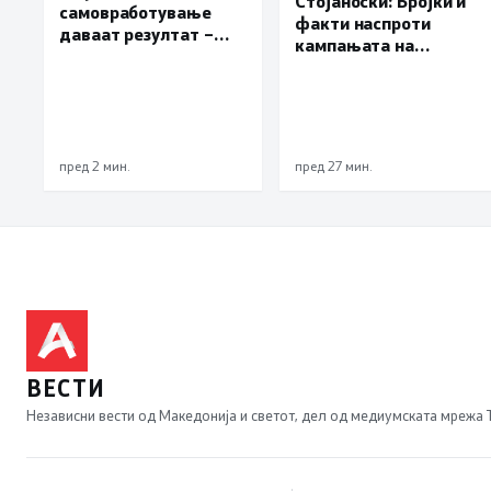
Стојаноски: Бројки и
самовработување
факти наспроти
даваат резултат –
кампањата на
невработеноста на
„економските
историски најниско
експерти“ од СДСM
ниво од 11,3%
пред 2 мин.
пред 27 мин.
ВЕСТИ
Независни вести од Македонија и светот, дел од медиумската мрежа