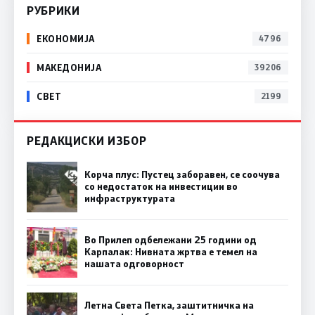
РУБРИКИ
ЕКОНОМИЈА
4796
МАКЕДОНИЈА
39206
СВЕТ
2199
РЕДАКЦИСКИ ИЗБОР
Корча плус: Пустец заборавен, се соочува
со недостаток на инвестиции во
инфраструктурата
Во Прилеп одбележани 25 години од
Карпалак: Нивната жртва е темел на
нашата одговорност
Летна Света Петка, заштитничка на