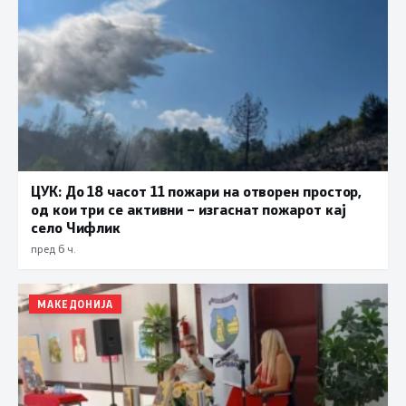
ЦУК: До 18 часот 11 пожари на отворен простор,
од кои три се активни – изгаснат пожарот кај
село Чифлик
пред 6 ч.
МАКЕДОНИЈА