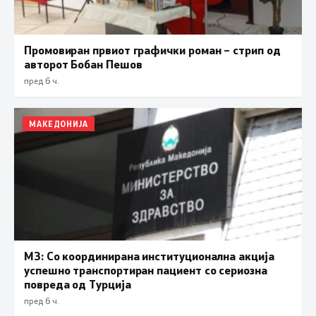
Промовиран првиот графички роман – стрип од
авторот Бобан Пешов
пред 6 ч.
МАКЕДОНИЈА
МЗ: Со координирана институционална акција
успешно транспортиран пациент со сериозна
повреда од Турција
пред 6 ч.