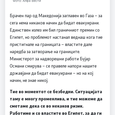
Фото: Алфа Вести
Брачен пар од Македонија заглавен во Газа – за
сега нема никаков начин да бидат евакуирани.
Единствен излез им бил граничниот премин со
Египет, но проблемот настанал веднаш кога тие
пристигнале на границата – властите дале
наредба за затворање на границите.
Министерот за надворешни работи Бујар
Османи смирува – се правеле напори нашите
државјани да бидат евакуирани – но на кој
начин, не знае никој.
Тие во моментот се безбедни. Ситуацијата
таму е многу променлива, и тие можеме да
сметаме дека се во некаков ризик.
Работиме и со властите во Египет, за да ги