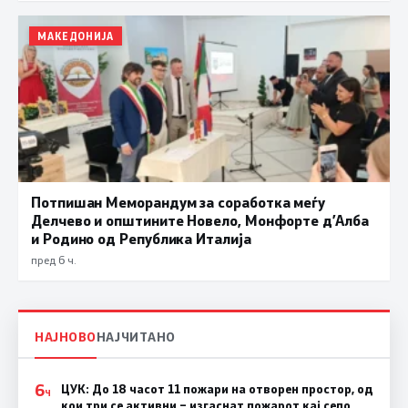
МАКЕДОНИЈА
Потпишан Меморандум за соработка меѓу
Делчево и општините Новело, Монфорте д’Алба
и Родино од Република Италија
пред 6 ч.
НАЈНОВО
НАЈЧИТАНО
6
ЦУК: До 18 часот 11 пожари на отворен простор, од
Ч
кои три се активни – изгаснат пожарот кај село