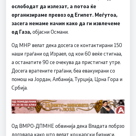
ослободат да излезат, а потоа ќе
организираме превоз од Египет. Меѓутоа,
засега немаме начин како да ги извлечеме
од Газа,
објасни Османи.
Од МНР велат дека досега се контактирани 150
наши граѓани од Израел, од кои 60 веќе стигнаа,
а останатите 90 се очекува да пристигнат утре.
Досега вратените граѓани, беа евакуирани со
помош на Јордан, Албанија, Турција, Црна Гора и
Србија.
Од ВМРО-ДПМНЕ обвинија дека Владата побрзо
договара како што велат коцкарски бизниси,