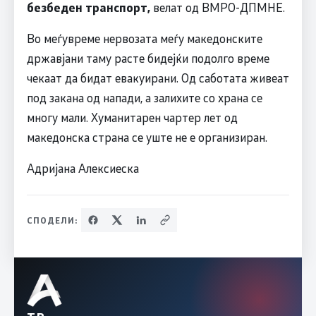
безбеден транспорт,
велат од ВМРО-ДПМНЕ.
Во меѓувреме нервозата меѓу македонските
државјани таму расте бидејќи подолго време
чекаат да бидат евакуирани. Од саботата живеат
под закана од напади, а залихите со храна се
многу мали. Хуманитарен чартер лет од
македонска страна се уште не е организиран.
Aдријана Алексиеска
СПОДЕЛИ: