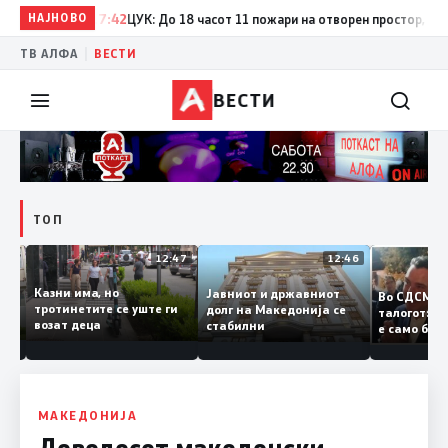
НАЈНОВО
17:42
ЦУК: До 18 часот 11 пожари на отворен простор, од кои 
|
ТВ АЛФА
ВЕСТИ
ВЕСТИ
ТОП
12:50
12:47
12:46
Казни има, но
Јавниот и државниот
Во СДСМ
ии и
тротинетите се уште ги
долг на Македонија се
талогот
возат деца
стабилни
е само 
ието
копија д
Заев
МАКЕДОНИЈА
Деведесет македонски