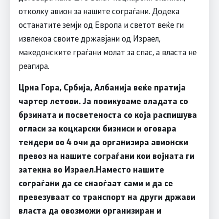
отколку авион за нашите сограѓани. Додека
останатите земји од Европа и светот веќе ги
извлекоа своите државјани од Израел,
македонските граѓани молат за спас, а власта не
реагира.
Црна Гора, Србија, Албанија веќе пратија
чартер летови. Ја повикуваме владата со
брзината и посветеноста со која распишува
огласи за коцкарски бизниси и оговара
тендери во 4 очи да организира авионски
превоз на нашите сограѓани кои војната ги
затекна во Израел.Наместо нашите
сограѓани да се снаоѓаат сами и да се
превезуваат со транспорт на други држави
власта да овозможи организиран и