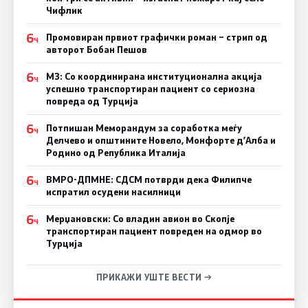
Чифлик
6
Промовиран првиот графички роман – стрип од
Ч
авторот Бобан Пешов
6
МЗ: Со координирана институционална акција
Ч
успешно транспортиран пациент со сериозна
повреда од Турција
6
Потпишан Меморандум за соработка меѓу
Ч
Делчево и општините Новело, Монфорте д’Алба и
Родино од Република Италија
6
ВМРО-ДПМНЕ: СДСM потврди дека Филипче
Ч
испратил осудени насилници
6
Мерџановски: Со владин авион во Скопје
Ч
транспортиран пациент повреден на одмор во
Турција
ПРИКАЖИ УШТЕ ВЕСТИ →