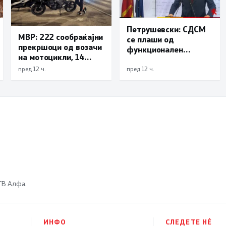
Петрушевски: СДСМ
МВР: 222 сообраќајни
се плаши од
прекршоци од возачи
функционален
на мотоцикли, 14
систем, „Безбеден
лишени поради
град“ е доказ дека
пред 12 ч.
пред 12 ч.
безобѕирно возење
институциите
функционираат
 ТВ Алфа.
ИНФО
СЛЕДЕТЕ НÉ