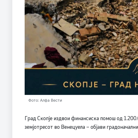
Фото: Алфа Вести
Град Скопје издвои финансиска помош од 1.200
земјотресот во Венецуела – објави градоначални