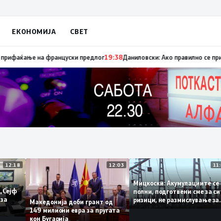
ЕКОНОМИЈА
СВЕТ
ница „мигранти за пари“, така на талогот на СДСМ му пука и најновата
12:18
12:03
Мицкоски: Акумулациит
и од „Сејф
полни, подготвени сме 
ногу за
ризици, не размислувањ
Македонија доби грант од
поскапување на струја
149 милиони евра за пругата
кон Бугарија