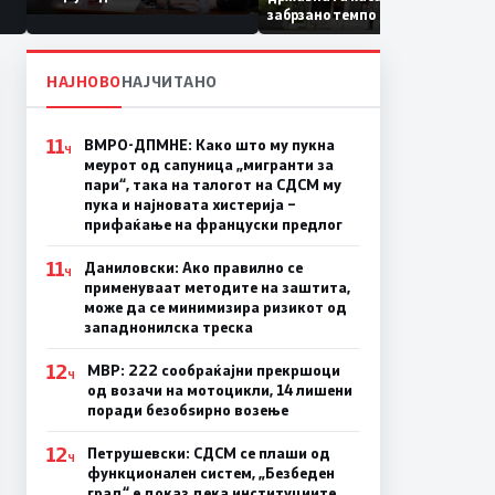
Коридор 8, Македонија
забрзано темпо
станува раскрсница на
Балканот
НАЈНОВО
НАЈЧИТАНО
11
ВМРО-ДПМНЕ: Како што му пукна
Ч
меурот од сапуница „мигранти за
пари“, така на талогот на СДСМ му
пука и најновата хистерија –
прифаќање на француски предлог
11
Даниловски: Ако правилно се
Ч
применуваат методите на заштита,
може да се минимизира ризикот од
западнонилска треска
12
МВР: 222 сообраќајни прекршоци
Ч
од возачи на мотоцикли, 14 лишени
поради безобѕирно возење
12
Петрушевски: СДСМ се плаши од
Ч
функционален систем, „Безбеден
град“ е доказ дека институциите