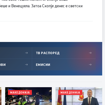
еше и Венецуела. Затоа Скопје денес е светски
→
ТВ РАСПОРЕД
→
ОВИ
→
ЕМИСИИ
→
МАКЕДОНИЈА
МАКЕДОНИЈА