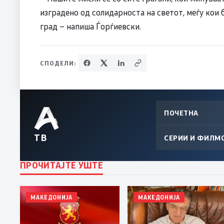
изградено од солидарноста на светот, меѓу кои б
град – напиша Ѓорѓиевски.
СПОДЕЛИ:
ПОЧЕТНА
ТВ
СЕРИИ И ФИЛМ
ПРОЧИТАЈТЕ УШТЕ
МАКЕДОНИЈА
МАКЕДОНИЈА