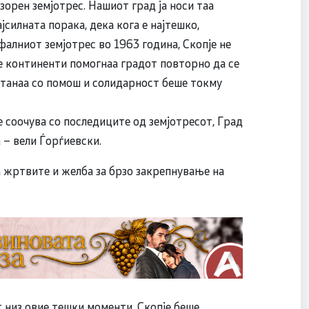
зорен земјотрес. Нашиот град ја носи таа
ајсилната порака, дека кога е најтешко,
фалниот земјотрес во 1963 година, Скопје не
те континенти помогнаа градот повторно да се
астанаа со помош и солидарност беше токму
е соочува со последиците од земјотресот, Град
 – вели Ѓорѓиевски.
а жртвите и желба за брзо закрепнување на
т низ овие тешки моменти. Скопје беше