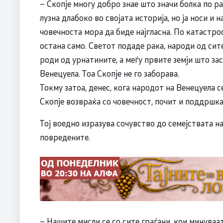
– Скопје многу добро знае што значи болка по ра
лузна длабоко во својата историја, но ја носи и н
човечноста мора да биде најгласна. По катастро
остана само. Светот подаде рака, народи од си
роди од урнатините, а меѓу првите земји што з
Венецуела. Тоа Скопје не го заборава.
Токму затоа, денес, кога народот на Венецуела с
Скопје возвраќа со човечност, почит и поддршка
Тој воедно изразува сочувство до семејствата н
повредените.
– Нашите мисли се со сите граѓани, кои минуваа