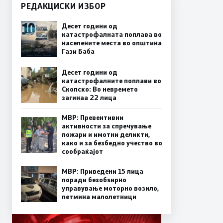
РЕДАКЦИСКИ ИЗБОР
Десет години од
катастрофалната поплава во
населените места во општина
Гази Баба
Десет години од
катастрофалните поплави во
Скопско: Во невремето
загинаа 22 лица
МВР: Превентивни
активности за спречување
пожари и имотни деликти,
како и за безбедно учество во
сообраќајот
МВР: Приведени 15 лица
поради безобѕирно
управување моторно возило,
петмина малолетници