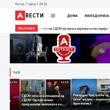
Петок, 7 август 2026
ВЕСТИ
ДОМА
МАКЕДОНИЈА
НАЈНОВО
19:39
ВМРО-ДПМНЕ: Како што му пукна меурот од сапу
ТОП
12:30
12:28
Рекорден број казн
СДСМ сега се исплашени од
сити“ во јули – најм
СДСМ: Од најголеми
атоците на
брзо возење
предавници еволуираа во
емантираат
најголеми патриоти