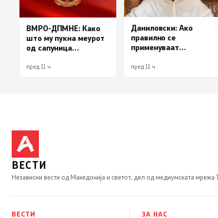
Даниловски: Ако
ВМРО-ДПМНЕ: Како
правилно се
што му пукна меурот
применуваат
од сапуница
методите на заштита,
„мигранти за пари“,
може да се
така на талогот на
пред 11 ч.
пред 11 ч.
минимизира ризикот
СДСМ му пука и
од западнонилска
најновата хистерија –
треска
прифаќање на
француски предлог
ВЕСТИ
Независни вести од Македонија и светот, дел од медиумската мрежа
ВЕСТИ
ЗА НАС