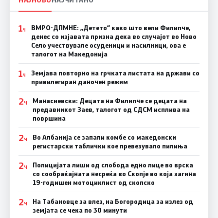
1
ВМРО-ДПМНЕ: „Детето“ како што вели Филипче,
Ч
денес со изјавата призна дека во случајот во Ново
Село учествувале осуденици и насилници, ова е
талогот на Македонија
1
Земјава повторно на грчката листата на држави со
Ч
привилегиран даночен режим
2
Манасиевски: Децата на Филипче се децата на
Ч
предавникот Заев, талогот од СДСМ исплива на
површина
2
Во Албанија се запали комбе со македонски
Ч
регистарски таблички кое превезувало пилиња
2
Полицијата лиши од слобода едно лице во врска
Ч
со сообраќајната несреќа во Скопје во која загина
19-годишен мотоциклист од скопско
2
На Табановце за влез, на Богородица за излез од
Ч
земјата се чека по 30 минути