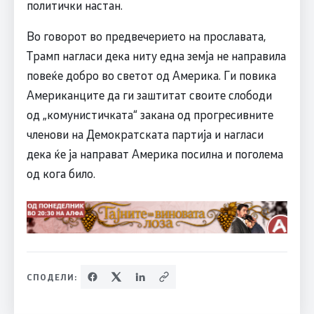
политички настан.
Во говорот во предвечерието на прославата,
Трамп нагласи дека ниту една земја не направила
повеќе добро во светот од Америка. Ги повика
Американците да ги заштитат своите слободи
од „комунистичката“ закана од прогресивните
членови на Демократската партија и нагласи
дека ќе ја направат Америка посилна и поголема
од кога било.
СПОДЕЛИ: