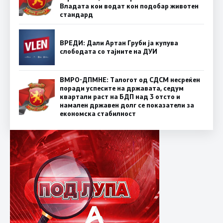
Владата кои водат кон подобар животен
стандард
ВРЕДИ: Дали Артан Груби ја купува
слободата со тајните на ДУИ
ВМРО-ДПМНЕ: Талогот од СДСМ несреќен
поради успесите на државата, седум
квартали раст на БДП над 3 отсто и
намален државен долг се показатели за
економска стабилност