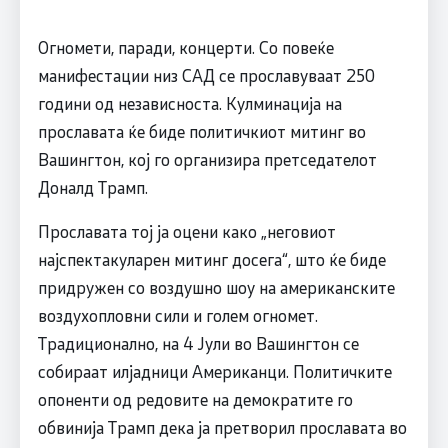
Огномети, паради, концерти. Со повеќе
манифестации низ САД се прославуваат 250
години од независноста. Кулминација на
прославата ќе биде политичкиот митинг во
Вашингтон, кој го организира претседателот
Доналд Трамп.
Прославата тој ја оцени како „неговиот
најспектакуларен митинг досега“, што ќе биде
придружен со воздушно шоу на американските
воздухопловни сили и голем огномет.
Традиционално, на 4 Јули во Вашингтон се
собираат илјадници Американци. Политичките
опоненти од редовите на демократите го
обвинија Трамп дека ја претворил прославата во