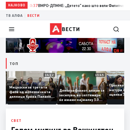
НАЈНОВО
10:37
ВМРО-ДПМНЕ: „Детето“ како што вели Филипче, денес со
|
ТВ АЛФА
ВЕСТИ
ВЕСТИ
ТОП
15:20
14:12
13:45
Просеко
Мицкоски за третата
матура е
Демографскиот аларм се
фаза од железничката
: Во
оценка 3
засилува, во септември
делница Крива Паланка
 22
ќе имаме најмалку 3.000
– Деве Баир: Проектот
првачиња помалку
нема да заврши на
половина тунел во слепа
улица, сега имаме
целина
СВЕТ
Голем митинг во Вашингтон