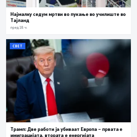
Најмалку седум мртви во пукање во училиште во
Тајланд
пред 18 ч.
СВЕТ
Трамп: Две работи ја убиваат Европа – првата е
имиграцијата, втората е енергијата