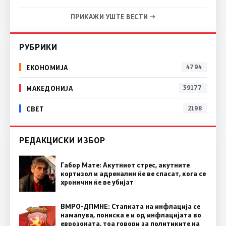
ПРИКАЖИ УШТЕ ВЕСТИ →
РУБРИКИ
ЕКОНОМИЈА
4794
МАКЕДОНИЈА
39177
СВЕТ
2198
РЕДАКЦИСКИ ИЗБОР
Габор Мате: Акутниот стрес, акутните
кортизол и адреналин ќе ве спасат, кога се
хронични ќе ве убијат
ВМРО-ДПМНЕ: Стапката на инфлација се
намалува, пониска е и од инфлацијата во
еврозоната, тоа говори за политиките на