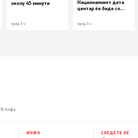
Националниот дата
околу 45 минути
центар ќе биде со
мала инсталирана
моќност и ќе служи
пред 3 ч.
пред 3 ч.
исклучиво за
потребите на
државата
 ТВ Алфа.
ИНФО
СЛЕДЕТЕ НÉ