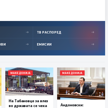
→
ТВ РАСПОРЕД
→
ОВИ
→
ЕМИСИИ
→
МАКЕДОНИЈА
МАКЕДОНИЈА
На Табановце за влез
Андоновски:
во државата се чека