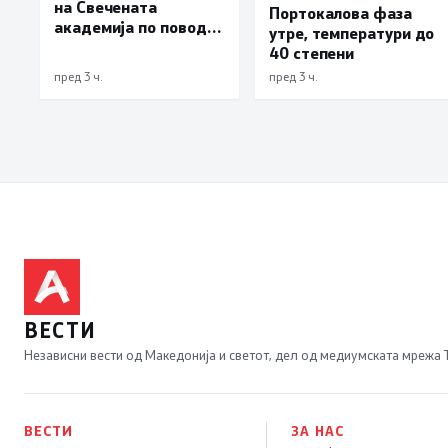
на Свечената
Портокалова фаза
академија по повод
утре, температури до
„30 години Општина
40 степени
Вевчани“
пред 3 ч.
пред 3 ч.
ВЕСТИ
Независни вести од Македонија и светот, дел од медиумската мрежа
ВЕСТИ
ЗА НАС