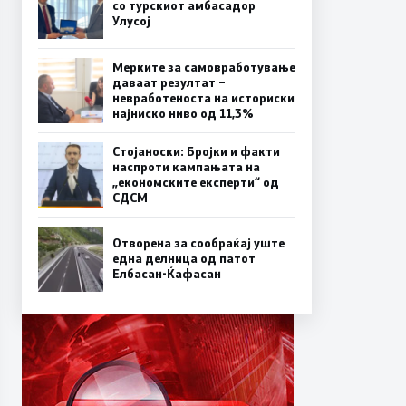
со турскиот амбасадор
Улусој
Мерките за самовработување
даваат резултат –
невработеноста на историски
најниско ниво од 11,3%
Стојаноски: Бројки и факти
наспроти кампањата на
„економските експерти“ од
СДСM
Отворена за сообраќај уште
една делница од патот
Елбасан-Ќафасан