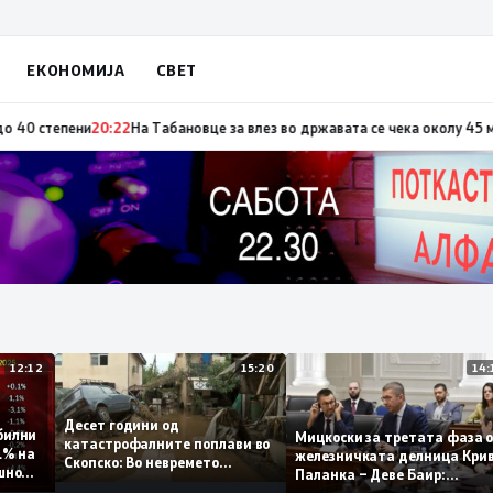
ЕКОНОМИЈА
СВЕТ
а по повод „30 години Општина Вевчани“
20:23
Портокалова фаза утре, т
12:12
15:20
Десет години од
стабилни
Мицкоски за третата фа
катастрофалните поплави во
 0,1% на
железничката делница 
Скопско: Во невремето
одишно
Паланка – Деве Баир:
загинаа 22 лица
Проектот нема да заврш