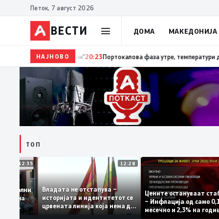
Петок, 7 август 2026
ВЕСТИ
ДОМА
МАКЕДОНИЈА
НАЈНОВО
20:24
Сиљановска Давкова на Свечената академиј
ТОП
12:35
12:28
Владата не отстапува –
 се задоволни
Цените остануваат 
историјата и идентитетот се
чениците на
– Инфлација од само
црвената линија која нема да
жавната
месечно и 2,3% на г
се погази
ниво