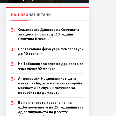
првачиња помалку
а
НАЈНОВО
НАЈЧИТАНО
3
Сиљановска Давкова на Свечената
Ч
академија по повод „30 години
Општина Вевчани“
3
Портокалова фаза утре, температури
Ч
до 40 степени
3
На Табановце за влез во државата се
Ч
чека околу 45 минути
3
Андоновски: Националниот дата
Ч
центар ќе биде со мала инсталирана
моќност и ќе служи исклучиво за
потребите на државата
3
Во прилепската касарна почна
Ч
одбележувањето на 25-годишнината
од загинувањето на десетте