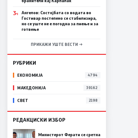
бранители кај Карпалак
3
Ангелов: Состојбата со водата во
Ч
Гостивар постепено се стабилизира,
но се уште не е погодна за пиење и за
готвење
ПРИКАЖИ УШТЕ ВЕСТИ →
РУБРИКИ
ЕКОНОМИЈА
4794
МАКЕДОНИЈА
39162
СВЕТ
2198
РЕДАКЦИСКИ ИЗБОР
Министерот Ферати се сретна