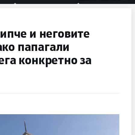
половина тунел во слепа
улица, сега имаме целин
пче и неговите
ако папагали
ега конкретно за