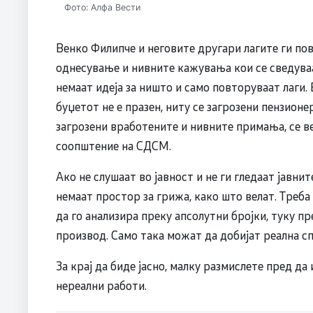
Фото: Алфа Вести
Венко Филипче и неговите другари лагите ги по
однесување и нивните кажувања кои се сведуваа
немаат идеја за ништо и само повторуваат лаги. 
буџетот не е празен, ниту се загрозени пензион
загрозени вработените и нивните примања, се 
соопштение на СДСМ.
Ако не слушаат во јавност и не ги гледаат јавн
немаат простор за грижа, како што велат. Треб
да го анализира преку апсолутни бројки, туку п
производ. Само така можат да добијат реална с
За крај да биде јасно, малку размислете пред да
нереални работи.