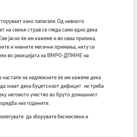
вторуваат како папагали. Од нивното
т на сеење страв се гледа само едно дека
Еве јасно ќе им кажеме и во оваа прилика,
ерите и нивните месечни примања, ниту се
вели во реакцијата на ВМРО-ДПМНЕ на
ите настапи на надлежните ќе им кажеме дека
а да знаат дека буџетскиот дефицит не треба
реку неговото учество во бруто домашниот
поредба низ годините.
 излегувате да зборувате бесмислени и