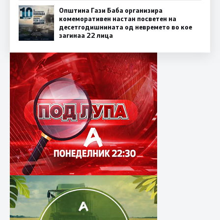
Општина Гази Баба организира
комеморативен настан посветен на
десетгодишнината од невремето во кое
загинаа 22 лица