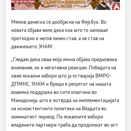
Мемов денеска се дообјасни на Фејсбук. Во
новата објава вели дека она што го напишал
претходно е негов личен став, а не став на
движењето ЗНАМ.
„Гледам дека оваа моја лична објава предизвика
внимание, но и негативни реакции. Победата на
овие локални избори што ја остварија ВМРО-
ДПМНЕ, ЗНАМ и Вреди е резултат на нашата
взаемна поддршка во сите општини во
Македонија, што е потврда на имплементацијата
на конзистентните политики на Владата во
изминатиот период. По локалните избори
владините партнери треба да продолжат во ист