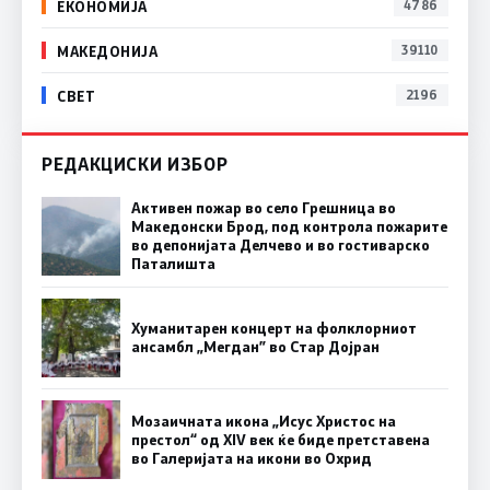
ЕКОНОМИЈА
4786
МАКЕДОНИЈА
39110
СВЕТ
2196
РЕДАКЦИСКИ ИЗБОР
Активен пожар во село Грешница во
Македонски Брод, под контрола пожарите
во депонијата Делчево и во гостиварско
Паталишта
Хуманитарен концерт на фолклорниот
ансамбл „Мегдан” во Стар Дојран
Мозаичната икона „Исус Христос на
престол“ од XIV век ќе биде претставена
во Галеријата на икони во Охрид