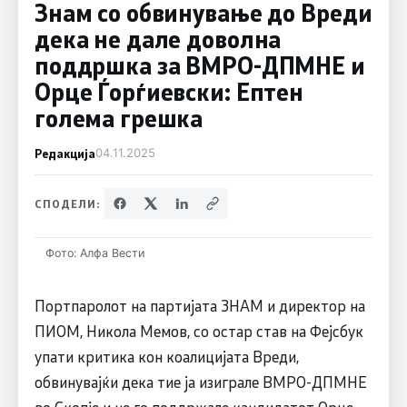
Знам со обвинување до Вреди
дека не дале доволна
поддршка за ВМРО-ДПМНЕ и
Орце Ѓорѓиевски: Ептен
голема грешка
Редакција
04.11.2025
СПОДЕЛИ:
Фото: Алфа Вести
Портпаролот на партијата ЗНАМ и директор на
ПИОМ, Никола Мемов, со остар став на Фејсбук
упати критика кон коалицијата Вреди,
обвинувајќи дека тие ја изиграле ВМРО-ДПМНЕ