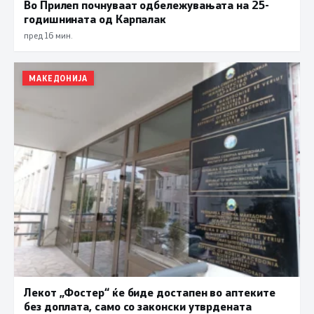
Во Прилеп почнуваат одбележувањата на 25-
годишнината од Карпалак
пред 16 мин.
МАКЕДОНИЈА
Лекот „Фостер“ ќе биде достапен во аптеките
без доплата, само со законски утврдената