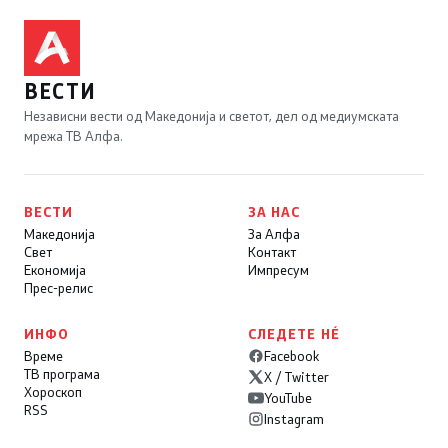
ВЕСТИ
Независни вести од Македонија и светот, дел од медиумската
мрежа ТВ Алфа.
ВЕСТИ
ЗА НАС
Македонија
За Алфа
Свет
Контакт
Економија
Импресум
Прес-релис
ИНФО
СЛЕДЕТЕ НÉ
Време
Facebook
ТВ програма
X / Twitter
Хороскоп
YouTube
RSS
Instagram