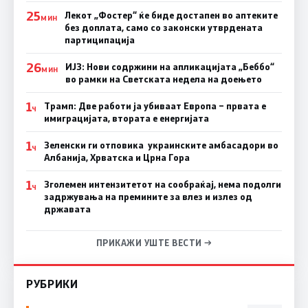
25
Лекот „Фостер“ ќе биде достапен во аптеките
МИН
без доплата, само со законски утврдената
партиципација
26
ИЈЗ: Нови содржини на апликацијата „Беббо“
МИН
во рамки на Светската недела на доењето
1
Трамп: Две работи ја убиваат Европа – првата е
Ч
имиграцијата, втората е енергијата
1
Зеленски ги отповика украинските амбасадори во
Ч
Албанија, Хрватска и Црна Гора
1
Зголемен интензитетот на сообраќај, нема подолги
Ч
задржувања на премините за влез и излез од
државата
ПРИКАЖИ УШТЕ ВЕСТИ →
РУБРИКИ