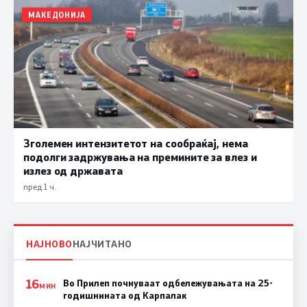
МАКЕДОНИЈА
Зголемен интензитетот на сообраќај, нема
подолги задржувања на премините за влез и
излез од државата
пред 1 ч.
НАЈНОВО
НАЈЧИТАНО
16
Во Прилеп почнуваат одбележувањата на 25-
МИН
годишнината од Карпалак