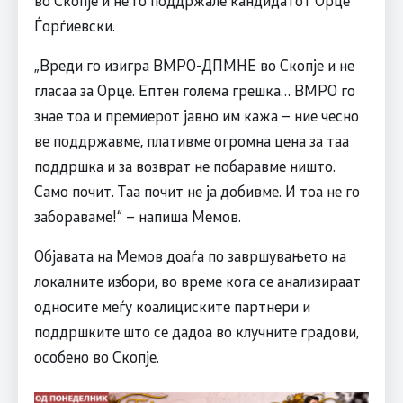
во Скопје и не го поддржале кандидатот Орце
Ѓорѓиевски.
„Вреди го изигра ВМРО-ДПМНЕ во Скопје и не
гласаа за Орце. Ептен голема грешка… ВМРО го
знае тоа и премиерот јавно им кажа – ние чесно
ве поддржавме, плативме огромна цена за таа
поддршка и за возврат не побаравме ништо.
Само почит. Таа почит не ја добивме. И тоа не го
забораваме!“ – напиша Мемов.
Објавата на Мемов доаѓа по завршувањето на
локалните избори, во време кога се анализираат
односите меѓу коалициските партнери и
поддршките што се дадоа во клучните градови,
особено во Скопје.