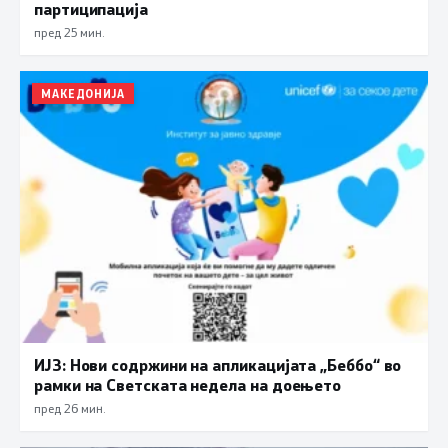
партиципација
пред 25 мин.
МАКЕДОНИЈА
ИЈЗ: Нови содржини на апликацијата „Беббо“ во
рамки на Светската недела на доењето
пред 26 мин.