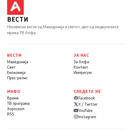
ВЕСТИ
Независни вести од Македонија и светот, дел од медиумската
мрежа ТВ Алфа.
ВЕСТИ
ЗА НАС
Македонија
За Алфа
Свет
Контакт
Економија
Импресум
Прес-релис
ИНФО
СЛЕДЕТЕ НÉ
Време
Facebook
ТВ програма
X / Twitter
Хороскоп
YouTube
RSS
Instagram