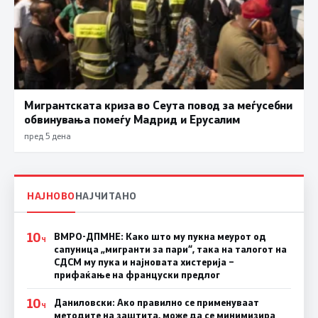
Мигрантската криза во Сеута повод за меѓусебни
обвинувања помеѓу Мадрид и Ерусалим
пред 5 дена
НАЈНОВО
НАЈЧИТАНО
10
ВМРО-ДПМНЕ: Како што му пукна меурот од
Ч
сапуница „мигранти за пари“, така на талогот на
СДСМ му пука и најновата хистерија –
прифаќање на француски предлог
10
Даниловски: Ако правилно се применуваат
Ч
методите на заштита, може да се минимизира