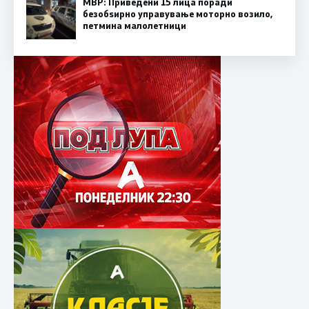
МВР: Приведени 15 лица поради
безобѕирно управување моторно возило,
петмина малолетници