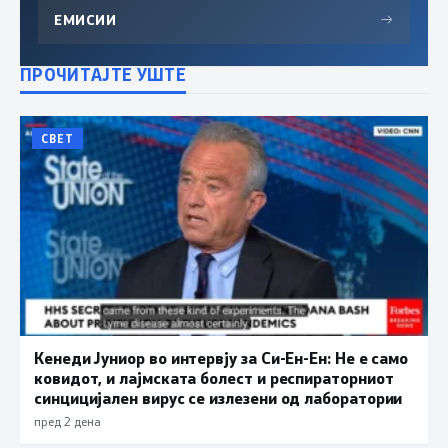
ЕМИСИИ
→
ПРОЧИТАЈТЕ УШТЕ
СВЕТ
Кенеди Јуниор во интервју за Си-Ен-Ен: Не е само
ковидот, и лајмската болест и респираторниот
синцицијален вирус се излезени од лаборатории
пред 2 дена