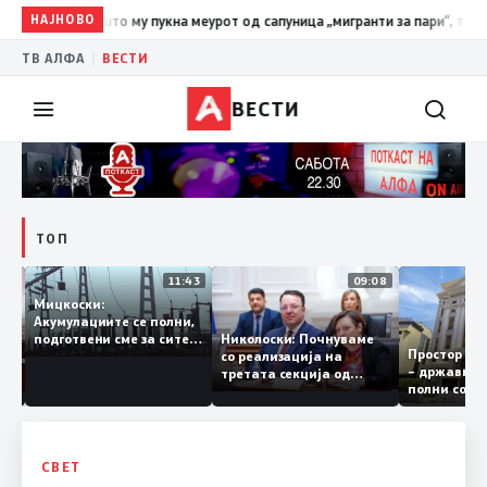
НАЈНОВО
19:39
ВМРО-ДПМНЕ: Како што му пукна меурот од сапуница „ми
|
ТВ АЛФА
ВЕСТИ
ВЕСТИ
ТОП
12:03
11:43
09:08
Мицкоски:
Акумулациите се полни,
рант
Николоски: Почнуваме
подготвени сме за сите
Простор 
а за
со реализација на
ризици, не размислување
– државн
ја
третата секција од
за поскапување на
полни со
железничкиот Коридор
струјата
8, Македонија станува
раскрсница на Балканот
СВЕТ