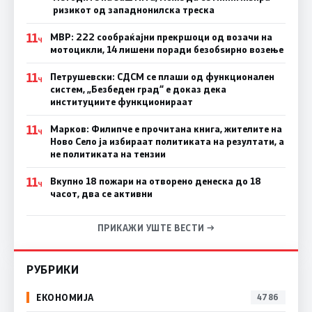
ризикот од западнонилска треска
11
МВР: 222 сообраќајни прекршоци од возачи на
Ч
мотоцикли, 14 лишени поради безобѕирно возење
11
Петрушевски: СДСМ се плаши од функционален
Ч
систем, „Безбеден град“ е доказ дека
институциите функционираат
11
Марков: Филипче е прочитана книга, жителите на
Ч
Ново Село ја избираат политиката на резултати, а
не политиката на тензии
11
Вкупно 18 пожари на отворено денеска до 18
Ч
часот, два се активни
ПРИКАЖИ УШТЕ ВЕСТИ →
РУБРИКИ
ЕКОНОМИЈА
4786