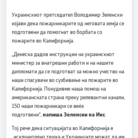
Украинскиот претседател Володимир Зеленски
изјави дека пожарникарите од неговата земја се
подготвени да помогнат во борбата со
пожарите во Калифорнија.
„Денеска дадов инструкции на украинскиот
министер за внатрешни работи и на нашите
дипломати да се подготват за можно учество на
наши спасувачи во сузбивање на пожарите во
Калифорнија. Понудивме наша помош на
американската страна преку релевантни канали,
150 наши пожарникари се веќе
подготвени“,
напиша Зеленски на Икс
.
Тој рече дека ситуацијата во Калифорнија е
„исклучително тешка и Украинците можат да им