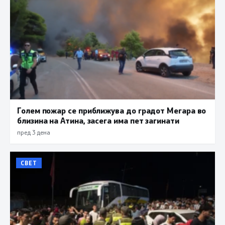
Голем пожар се приближува до градот Мегара во
близина на Атина, засега има пет загинати
пред 3 дена
СВЕТ