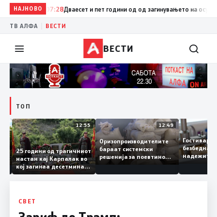
НАЈНОВО
07:28
Дваесет и пет години од од загинувањето на осумтеми
|
ТВ АЛФА
ВЕСТИ
ВЕСТИ
ТОП
13:04
12:55
12:49
Гостивар
Оризопроизводителите
безбедна
бараат системски
нија
25 години од трагичниот
надежите
решенија за поевтино
настан кај Карпалак во
следната
производство
кој загинаа десетмина
може да 
македонски бранители
СВЕТ
Зариф до Трамп: