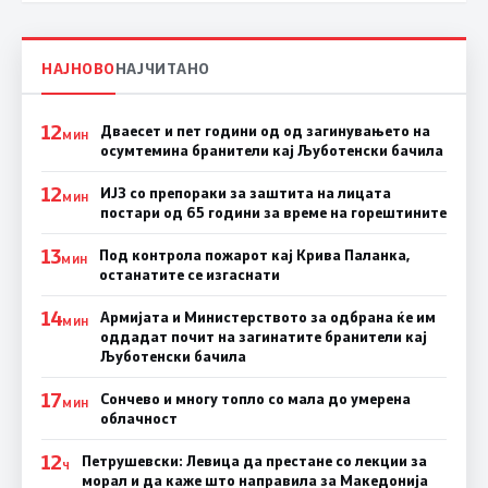
НАЈНОВО
НАЈЧИТАНО
12
Дваесет и пет години од од загинувањето на
МИН
осумтемина бранители кај Љуботенски бачила
12
ИЈЗ со препораки за заштита на лицата
МИН
постари од 65 години за време на горештините
13
Под контрола пожарот кај Крива Паланка,
МИН
останатите се изгаснати
14
Армијата и Министерството за одбрана ќе им
МИН
оддадат почит на загинатите бранители кај
Љуботенски бачила
17
Сончево и многу топло со мала до умерена
МИН
облачност
12
Петрушевски: Левица да престане со лекции за
Ч
морал и да каже што направила за Македонија