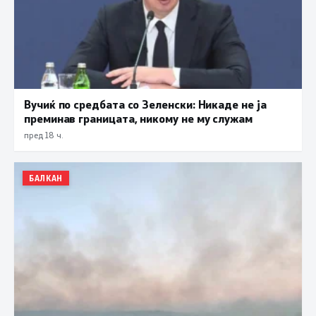
Вучиќ по средбата со Зеленски: Никаде не ја
преминав границата, никому не му служам
пред 18 ч.
БАЛКАН