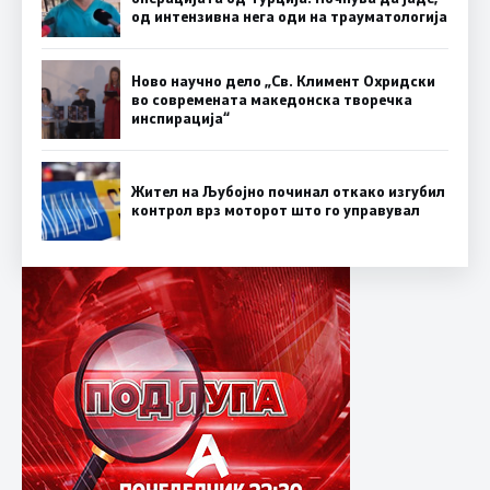
од интензивна нега оди на трауматологија
Ново научно дело „Св. Климент Охридски
во современата македонска творечка
инспирација“
Жител на Љубојно починал откако изгубил
контрол врз моторот што го управувал