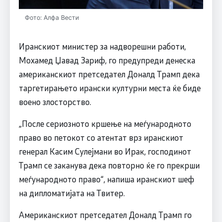
Фото: Алфа Вести
Иранскиот министер за надворешни работи,
Мохамед Џавад Зариф, го предупреди денеска
американскиот претседател Доналд Трамп дека
таргетирањето ирански културни места ќе биде
воено злосторство.
„После сериозното кршење на меѓународното
право во петокот со атентат врз иранскиот
генерал Касим Сулејмани во Ирак, господинот
Трамп се заканува дека повторно ќе го прекрши
меѓународното право“, напиша иранскиот шеф
на дипломатијата на Твитер.
Американскиот претседател Доналд Трамп го