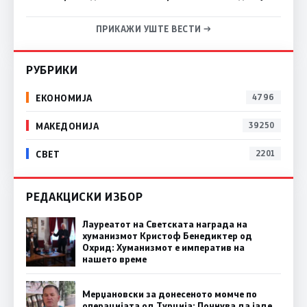
ПРИКАЖИ УШТЕ ВЕСТИ →
РУБРИКИ
ЕКОНОМИЈА
4796
МАКЕДОНИЈА
39250
СВЕТ
2201
РЕДАКЦИСКИ ИЗБОР
Лауреатот на Светската награда на
хуманизмот Кристоф Бенедиктер од
Охрид: Хуманизмот е императив на
нашето време
Мерџановски за донесеното момче по
операцијата од Турција: Почнува да јаде,