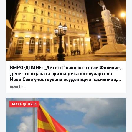
ВМРО-ДПМНЕ: „Детето“ како што вели Филипче,
денес со изјавата призна дека во случајот во
Ново Село учествувале осуденици и насилници,
ова е талогот на Македонија
пред 1 ч.
МАКЕДОНИЈА