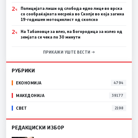
2
Полицијата лиши од слобода едно лице во врска
Ч
со сообраќајната несреќа во Скопје во која загина
19-годишен мотоциклист од скопско
2
На Табановце за влез, на Богородица за излез од
Ч
земјата се чека по 30 минути
ПРИКАЖИ УШТЕ ВЕСТИ →
РУБРИКИ
ЕКОНОМИЈА
4794
МАКЕДОНИЈА
39177
СВЕТ
2198
РЕДАКЦИСКИ ИЗБОР