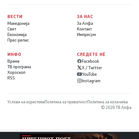
ВЕСТИ
ЗА НАС
Македонија
За Алфа
Свет
Контакт
Економија
Импресум
Прес-релис
ИНФО
СЛЕДЕТЕ НÉ
Време
Facebook
ТВ програма
X / Twitter
Хороскоп
YouTube
RSS
Instagram
Услови на користење
Политика за приватност
Политика за колачиња
© 2026 ТВ Алфа