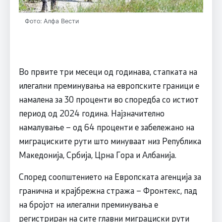
Фото: Алфа Вести
Во првите три месеци од годинава, стапката на
илегални преминувања на европските граници е
намалена за 30 проценти во споредба со истиот
период од 2024 година. Најзначително
намалување – од 64 проценти е забележано на
миграциските рути што минуваат низ Република
Македонија, Србија, Црна Гора и Албанија.
Според соопштението на Европската агенција за
гранична и крајбрежна стража – Фронтекс, пад
на бројот на илегални преминувања е
регистриран на сите главни миграциски рути