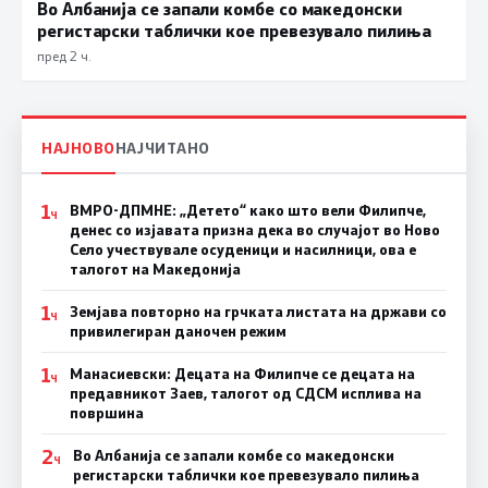
Во Албанија се запали комбе со македонски
регистарски таблички кое превезувало пилиња
пред 2 ч.
НАЈНОВО
НАЈЧИТАНО
1
ВМРО-ДПМНЕ: „Детето“ како што вели Филипче,
Ч
денес со изјавата призна дека во случајот во Ново
Село учествувале осуденици и насилници, ова е
талогот на Македонија
1
Земјава повторно на грчката листата на држави со
Ч
привилегиран даночен режим
1
Манасиевски: Децата на Филипче се децата на
Ч
предавникот Заев, талогот од СДСМ исплива на
површина
2
Во Албанија се запали комбе со македонски
Ч
регистарски таблички кое превезувало пилиња