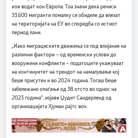
кои водат кон Европа. Тоа значи дека речиси
33.600 мигранти помалку се обиделе да влезат
на територијата на ЕУ во споредба со истиот
период лани.
„Иако миграциските движења се под влијание на
различни фактори – од временски услови до
вооружени конфликти – податоците укажуваат
на континуитет на трендот на намалување кој
беше присутен и во 2024 година. Тогаш беше
забележано опаѓање од 38 отсто во однос на
2023 година“, изјави Џудит Сандерленд од
организацијата Хјуман рајтс воч.