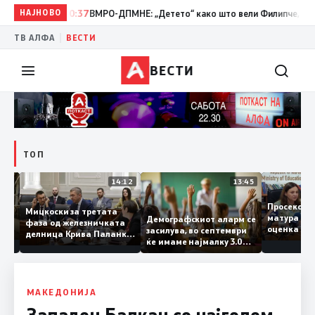
НАЈНОВО
10:37
ВМРО-ДПМНЕ: „Детето“ како што вели Филипче, денес со 
|
ТВ АЛФА
ВЕСТИ
ВЕСТИ
ТОП
15:20
14:12
13:45
Просеко
Мицкоски за третата
матура 
Демографскиот аларм се
фаза од железничката
: Во
оценка 
засилува, во септември
делница Крива Паланка
 22
ќе имаме најмалку 3.000
– Деве Баир: Проектот
првачиња помалку
нема да заврши на
половина тунел во слепа
улица, сега имаме
целина
МАКЕДОНИЈА
Западен Балкан со најголем