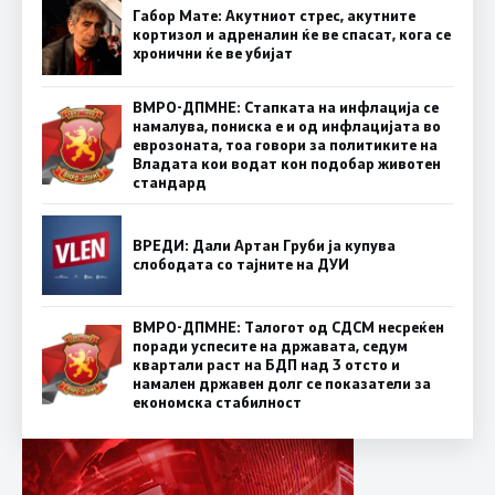
Габор Мате: Акутниот стрес, акутните
кортизол и адреналин ќе ве спасат, кога се
хронични ќе ве убијат
ВМРО-ДПМНЕ: Стапката на инфлација се
намалува, пониска е и од инфлацијата во
еврозоната, тоа говори за политиките на
Владата кои водат кон подобар животен
стандард
ВРЕДИ: Дали Артан Груби ја купува
слободата со тајните на ДУИ
ВМРО-ДПМНЕ: Талогот од СДСМ несреќен
поради успесите на државата, седум
квартали раст на БДП над 3 отсто и
намален државен долг се показатели за
економска стабилност