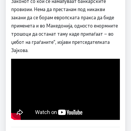
Законот со кои се намалуваат банкарските
провизии. Нема да престанам под никакви
закани да се борам европската пракса да биде
применета и во Македонија, односто енормните
трошоци да останат таму каде припаѓаат – во
џебот на граѓаните“, изјави претседателката
Зајкова.