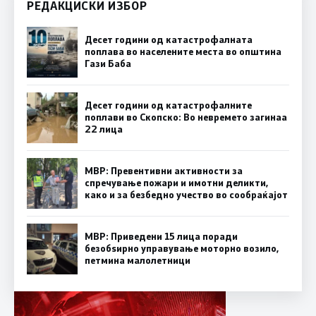
РЕДАКЦИСКИ ИЗБОР
Десет години од катастрофалната
поплава во населените места во општина
Гази Баба
Десет години од катастрофалните
поплави во Скопско: Во невремето загинаа
22 лица
МВР: Превентивни активности за
спречување пожари и имотни деликти,
како и за безбедно учество во сообраќајот
МВР: Приведени 15 лица поради
безобѕирно управување моторно возило,
петмина малолетници