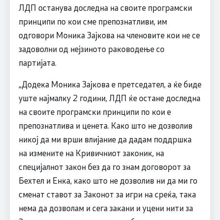
ЛДП останува доследна на своите програмски
принципи по кои сме препознатливи, им
одговори Моника Зајкова на членовите кои не се
задоволни од нејзиното раководење со
партијата.
„Додека Моника Зајкова е претседател, а ќе биде
уште најмалку 2 години, ЛДП ќе остане доследна
на своите програмски принципи по кои е
препознатлива и ценета. Како што не дозволив
никој да ми врши влијание да дадам поддршка
на измените на Кривичниот законик, на
специјалнот закон без да го знам договорот за
Бехтел и Енка, како што не дозволив ни да ми го
сменат ставот за Законот за игри на среќа, така
нема да дозволам и сега закани и уцени нити за