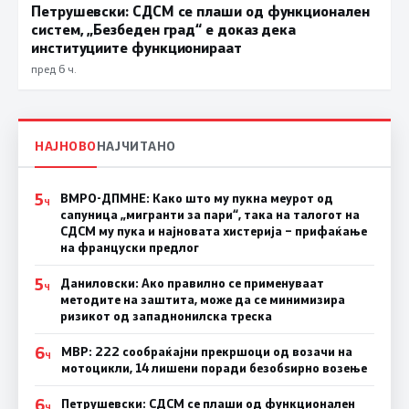
Петрушевски: СДСМ се плаши од функционален
систем, „Безбеден град“ е доказ дека
институциите функционираат
пред 6 ч.
НАЈНОВО
НАЈЧИТАНО
5
ВМРО-ДПМНЕ: Како што му пукна меурот од
Ч
сапуница „мигранти за пари“, така на талогот на
СДСМ му пука и најновата хистерија – прифаќање
на француски предлог
5
Даниловски: Ако правилно се применуваат
Ч
методите на заштита, може да се минимизира
ризикот од западнонилска треска
6
МВР: 222 сообраќајни прекршоци од возачи на
Ч
мотоцикли, 14 лишени поради безобѕирно возење
6
Петрушевски: СДСМ се плаши од функционален
Ч