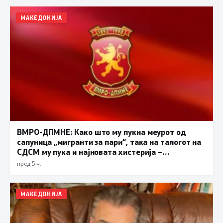
МАКЕДОНИЈА
ВМРО-ДПМНЕ: Како што му пукна меурот од
сапуница „мигранти за пари“, така на талогот на
СДСМ му пука и најновата хистерија –
прифаќање на француски предлог
пред 5 ч.
МАКЕДОНИЈА