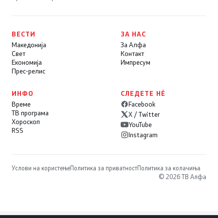
ВЕСТИ
ЗА НАС
Македонија
За Алфа
Свет
Контакт
Економија
Импресум
Прес-релис
ИНФО
СЛЕДЕТЕ НÉ
Време
Facebook
ТВ програма
X / Twitter
Хороскоп
YouTube
RSS
Instagram
Услови на користење
Политика за приватност
Политика за колачиња
© 2026 ТВ Алфа