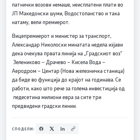
патнички возови немаше, неисплатени плати во
ЈП Македонски шуми, Водостопанство и така
натаму, вели премиерот.
Вицепремиерот и министер за транспорт,
Александар Николоски минатата недела изјави
дека очекува првата линија на „Градскиот воз”
Зелениково – Драчево – Кисела Вода –
Аеродром – Центар (Нова железничка станица)
да биде во функција до крајот на годинава. Се
работи, како што рече за голема инвестиција од
педесетина милиони евра за сите три
предвидени градски линии.
СПОДЕЛИ: