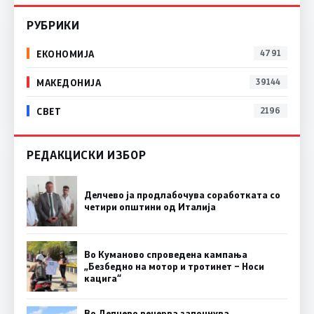
РУБРИКИ
ЕКОНОМИЈА
4791
МАКЕДОНИЈА
39144
СВЕТ
2196
РЕДАКЦИСКИ ИЗБОР
Делчево ја продлабочува соработката со
четири општини од Италија
Во Куманово спроведена кампања
„Безбедно на мотор и тротинет – Носи
кацига“
Во Делчево вечерва започнува