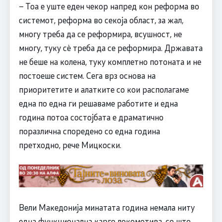
– Тоа е уште еден чекор напред кон реформа во
системот, реформа во секоја област, за жал,
многу треба да се реформира, всушност, не
многу, туку сѐ треба да се реформира. Државата
не беше на колена, туку комплетно потоната и не
постоеше систем. Сега врз основа на
приоритетите и алатките со кои располагаме
една по една ги решаваме работите и една
година потоа состојбата е драматично
поразлична споредено со една година
претходно, рече Мицкоски.
Вели Македонија минатата година немала ниту
една функционална карго локомотива, со што