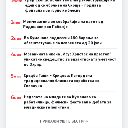
15
Град Скопје: Почна темелна реконструкција на
СЕК
еден од симболите на Скопје – подната
фонтана повторно ќе блесне
1
Момче загина во сообраќајка на патот од
МИН
Радишани кон Побожје
2
Во Куманово поднесени 160 барања за
МИН
обесштетување по невремето од 20 јули
4
Мозаичната икона „Исус Христос на престол“ –
МИН
уникатно сведоштво за византиската уметност
во Охрид
5
Средба Гаши – Хрицова: Потврдена
МИН
традиционално блиската соработка со
Словачка
6
Неделата на младите во Куманово со
МИН
работилници, филмски фестивал и дебати за
младинските политики
ПРИКАЖИ УШТЕ ВЕСТИ →