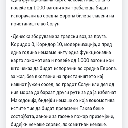
повеќе од 1.000 вагони кои требало да бидат
испорачани во средна Европа биле заглавени на
пристаниште во Солун.
-Денеска зборуваме за градски воз, за пруга,
Коридор 8, Коридор 10, модернизација, а пред
една година немавме ниту една функционална
карго локомотива и повеќе од 1.000 вагони кои
што чекаа да бидат испорачни во средна Европа,
за жал, беа вкотвени на пристаништето кај
нашиот јужен сосед, во градот Солун или дел од
нив мораа да бараат други рути за да ја избегнат
Македонија, бидејќи немаше со која локомотива
истите тие да бидат превезени. Таква беше
состојбата, авиони за гасење пожар приземјени,
бидејќи немаше сервис, локомитиви немаше,