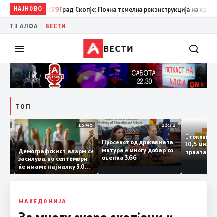
НАЈНОВО
14:39
Град Скопје: Почна темелна реконструкција на еден од с
|
ТВ АЛФА
ВЕСТИ
ВЕСТИ
ТОП
14:12
13:45
13:12
Стоков
Просекот од државната
10,5 ми
ата
матура е многу добар со
Демографскиот аларм се
првата
ката
оценка 3,66
засилува, во септември
година
аланка
ќе имаме најмалку 3.000
го згол
ктот
првачиња помалку
а
 слепа
МАКЕДОНИЈА
За многу скоро скопјани и