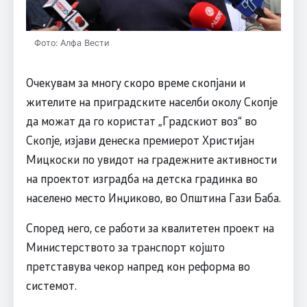
Фото: Алфа Вести
Очекувам за многу скоро време скопјани и
жителите на приградските населби околу Скопје
да можат да го користат „Градскиот воз“ во
Скопје, изјави денеска премиерот Христијан
Мицкоски по увидот на градежните активности
на проектот изградба на детска градинка во
населено место Инџиково, во Општина Гази Баба.
Според него, се работи за квалитетен проект на
Министерството за транспорт којшто
претставува чекор напред кон реформа во
системот.