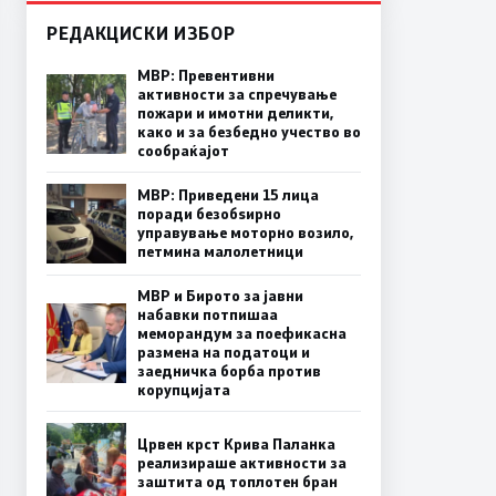
РЕДАКЦИСКИ ИЗБОР
МВР: Превентивни
активности за спречување
пожари и имотни деликти,
како и за безбедно учество во
сообраќајот
МВР: Приведени 15 лица
поради безобѕирно
управување моторно возило,
петмина малолетници
МВР и Бирото за јавни
набавки потпишаа
меморандум за поефикасна
размена на податоци и
заедничка борба против
корупцијата
Црвен крст Крива Паланка
реализираше активности за
заштита од топлотен бран