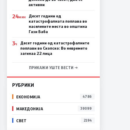
активни
24
Десет години од
МИН
катастрофалната поплава во
населените места во општина
Гази Баба
3
Десет години од катастрофалните
Ч
поплави во Скопско: Во невремето
загинаа 22 лица
ПРИКАЖИ УШТЕ ВЕСТИ →
РУБРИКИ
ЕКОНОМИЈА
4786
МАКЕДОНИЈА
39099
СВЕТ
2194