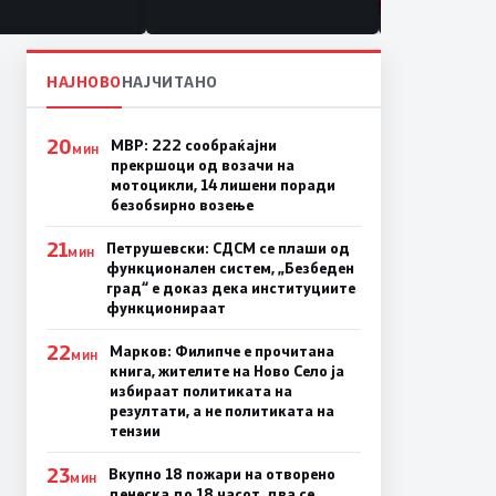
НАЈНОВО
НАЈЧИТАНО
20
МВР: 222 сообраќајни
МИН
прекршоци од возачи на
мотоцикли, 14 лишени поради
безобѕирно возење
21
Петрушевски: СДСМ се плаши од
МИН
функционален систем, „Безбеден
град“ е доказ дека институциите
функционираат
22
Марков: Филипче е прочитана
МИН
книга, жителите на Ново Село ја
избираат политиката на
резултати, а не политиката на
тензии
23
Вкупно 18 пожари на отворено
МИН
денеска до 18 часот, два се