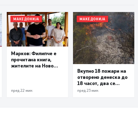
МАКЕДОНИЈА
МАКЕДОНИЈА
Марков: Филипче е
прочитана книга,
жителите на Ново
Вкупно 18 пожари на
Село ја избираат
отворено денеска до
политиката на
18 часот, два се
резултати, а не
активни
политиката на тензии
пред 22 мин.
пред 23 мин.