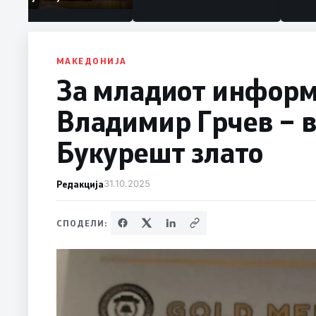
првачиња помалку
МАКЕДОНИЈА
За младиот информ
Владимир Грчев – в
Букурешт злато
Редакција
31.10.2025
СПОДЕЛИ: