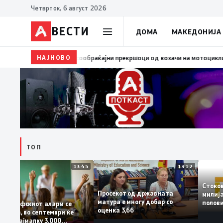
Четврток, 6 август 2026
ВЕСТИ
ДОМА
МАКЕДОНИЈА
18:38
МВР: 222 сообраќајни прекршоци од возачи на мотоцикли, 14 
НАЈНОВО
ТОП
13:45
13:12
Сто
Просекот од државната
мил
матура е многу добар со
пол
Демографскиот аларм се
оценка 3,66
Мак
засилува, во септември ќе
изв
имаме најмалку 3.000