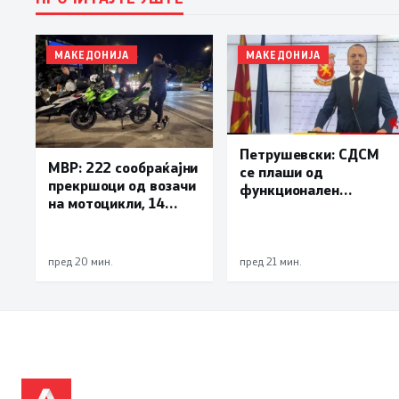
МАКЕДОНИЈА
МАКЕДОНИЈА
Петрушевски: СДСМ
МВР: 222 сообраќајни
се плаши од
прекршоци од возачи
функционален
на мотоцикли, 14
систем, „Безбеден
лишени поради
град“ е доказ дека
безобѕирно возење
институциите
функционираат
пред 20 мин.
пред 21 мин.