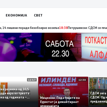
ЕКОНОМИЈА
СВЕТ
лишени поради безобѕирно возење
18:38
Петрушевски: СДСМ се плаши од 
12:47
12:30
ковна размена од 10,5
СДСМ се
ијарди евра во првата
СДСМ: 
овина од годината –
Мицкоски: Податоците на
предав
едонија го зголемува
Еуростат ја демантираат
најгол
озот
опозицијата