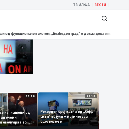
|
|
ТВ АЛФА
ВЕСТИ
функционален систем, „Безбеден град“ е доказ дека институциите функ
12:28
12:18
Рекорден број казни од „Сејф
га се исплашени од
сити“ во јули – најмногу за
Од најголеми
Македонија
брзо возење
ници еволуираа во
149 милиони
еми патриоти
кон Бугариј