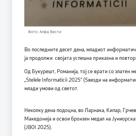
Фото: Алфа Вести
Во последните десет дена, младиот информатич
ја продолжи својата успешна приказна и повтор
Од Букурешт, Романија, тој се врати со златен
„Stelele Informaticii 2025” (Ѕвезди на информат
млади умови од светот.
Неколку дена подоцна, во Ларнака, Кипар, Грчев
Македонија и освои бронзен медал на Јуниорск
(JBOI 2025).