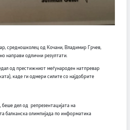
ар, средношколец од Кочани, Владимир Грчев,
но направи одлични резултати.
 медал од престижниот меѓународен натпревар
иката), каде ги одмери силите со најдобрите
, беше дел од репрезентацијата на
ата балканска олимпијада по информатика