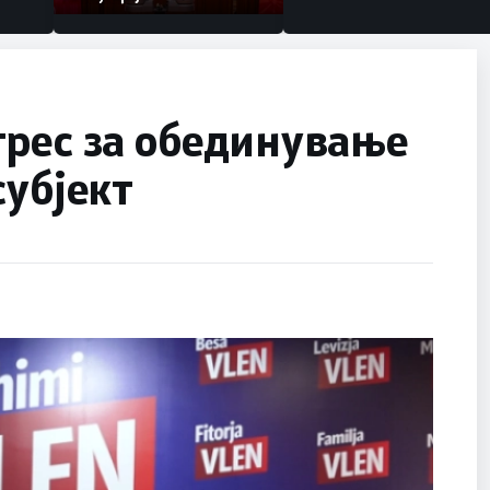
грес за обединување
субјект