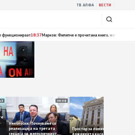
|
|
ТВ АЛФА
ВЕСТИ
: СДСМ се плаши од функционален систем, „Безбеден град“ е доказ дек
11:43
09:08
14:1
се
 сите
за
Николоски: Почнуваме со
реализација на третата
Простор за паника нема –
секција од железничкиот
државната каса се полни со