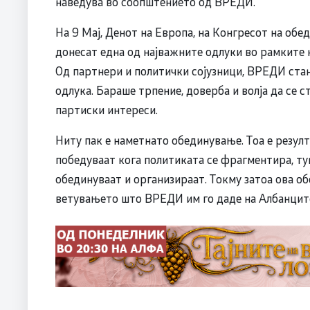
наведува во соопштението од ВРЕДИ.
На 9 Мај, Денот на Европа, на Конгресот на обе
донесат една од најважните одлуки во рамките 
Од партнери и политички сојузници, ВРЕДИ стан
одлука. Бараше трпение, доверба и волја да се 
партиски интереси.
Ниту пак е наметнато обединување. Тоа е резул
победуваат кога политиката се фрагментира, ту
обединуваат и организираат. Токму затоа ова о
ветувањето што ВРЕДИ им го даде на Албанцит