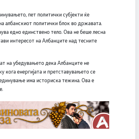
динувањето, пет политички субјекти ќе
на албанскиот политички блок во државата.
ува едно единствено тело. Ова не беше лесна
стави интересот на Албанците над тесните
тат на убедувањето дека Албанците не
ку кога енергијата и претставувањето се
бединување има историска тежина. Ова е
е.