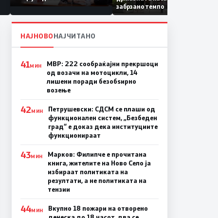
Коридор 8, Македонија
забрзано темпо
станува раскрсница на
Балканот
НАЈНОВО
НАЈЧИТАНО
41
МВР: 222 сообраќајни прекршоци
МИН
од возачи на мотоцикли, 14
лишени поради безобѕирно
возење
42
Петрушевски: СДСМ се плаши од
МИН
функционален систем, „Безбеден
град“ е доказ дека институциите
функционираат
43
Марков: Филипче е прочитана
МИН
книга, жителите на Ново Село ја
избираат политиката на
резултати, а не политиката на
тензии
44
Вкупно 18 пожари на отворено
МИН
денеска до 18 часот, два се