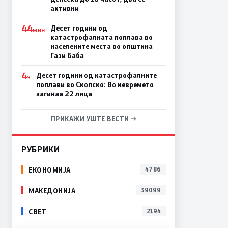
активни
44
Десет години од
МИН
катастрофалната поплава во
населените места во општина
Гази Баба
4
Десет години од катастрофалните
Ч
поплави во Скопско: Во невремето
загинаа 22 лица
ПРИКАЖИ УШТЕ ВЕСТИ →
РУБРИКИ
ЕКОНОМИЈА
4786
МАКЕДОНИЈА
39099
СВЕТ
2194