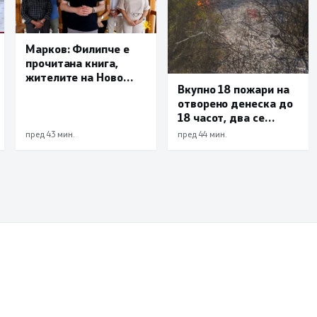
Марков: Филипче е
прочитана книга,
жителите на Ново
Вкупно 18 пожари на
Село ја избираат
отворено денеска до
политиката на
18 часот, два се
резултати, а не
активни
политиката на тензии
пред 43 мин.
пред 44 мин.