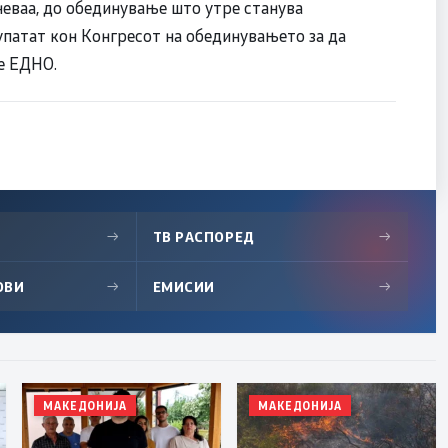
неваа, до обединување што утре станува
 упатат кон Конгресот на обединувањето за да
е ЕДНО.
→
ТВ РАСПОРЕД
→
ОВИ
→
ЕМИСИИ
→
МАКЕДОНИЈА
МАКЕДОНИЈА