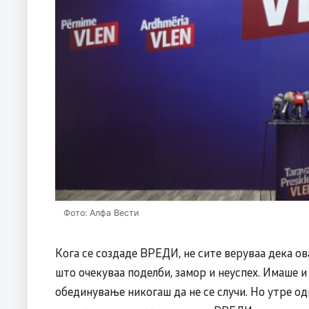
Фото: Алфа Вести
Кога се создаде ВРЕДИ, не сите веруваа дека ов
што очекуваа поделби, замор и неуспех. Имаше 
обединување никогаш да не се случи. Но утре одг