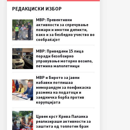
РЕДАКЦИСКИ ИЗБОР
МВР: Превентивни
активности за спречување
пожари и имотни деликти,
како и за безбедно учество во
сообраќајот
МВР: Приведени 15 лица
поради безобѕирно
управување моторно возило,
петмина малолетници
МВР и Бирото за јавни
набавки потпишаа
меморандум за поефикасна
размена на податоци и
заедничка борба против
корупцијата
Црвен крст Крива Паланка
реализираше активности за
заштита од топлотен бран