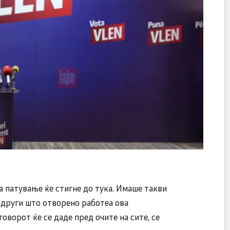
а патување ќе стигне до тука. Имаше такви
и други што отворено работеа ова
оворот ќе се даде пред очите на сите, се