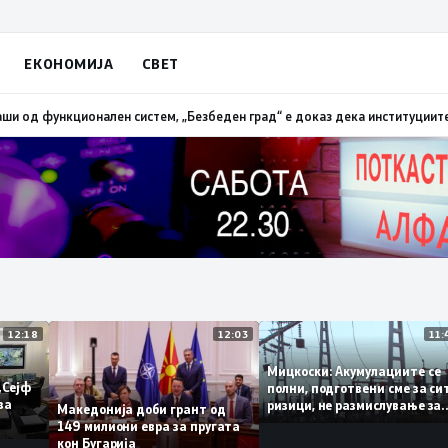
ЕКОНОМИЈА
СВЕТ
 на мотоцикли, 14 лишени поради безобѕирно возење
18:38
Петрушевски
12:18
12:03
Мицкоски: Акумулациите 
од „Сејф
полни, подготвени сме за
огу за
ризици, не размислување 
Македонија доби грант од
поскапување на струјата
149 милиони евра за пругата
кон Бугарија