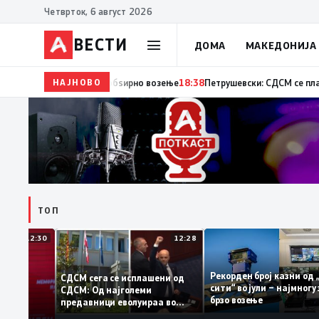
Четврток, 6 август 2026
ВЕСТИ
ДОМА
МАКЕДОНИЈА
НАЈНОВО
18:38
МВР: 222 сообраќајни прекршоци од возачи
ТОП
12:30
12:28
Рекорден број казни 
СДСМ сега се исплашени од
сити“ во јули – најмн
СДСМ: Од најголеми
тоците на
брзо возење
предавници еволуираа во
антираат
најголеми патриоти