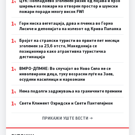
1
ЦУК: Попладнево зголемен ризик од појава и брзо
Ч
ширење на пожари на отворен простор и шумски
пожари поради многу висок FWI
1
Гори ниска вегетација, дрва и пченка во Горно
Ч
Лисиче и депонијата на излезот од Крива Паланка
1
Бројот на странски туристи во првите пет месеци
Ч
зголемен за 23,6 отсто, Македонија се
позиционира како атрактивна туристичка
дестинација
1
ВМРО-ДПМНЕ: Во случајот во Ново Село не се
Ч
инволвирани деца, туку возрасни луѓе на Заев,
осудени насилници и наркомани
1
Нема подолги задржувања на граничните премини
Ч
1
Свети Климент Охридски и Свети Пантелејмон
Ч
ПРИКАЖИ УШТЕ ВЕСТИ →