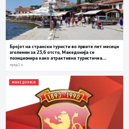
Бројот на странски туристи во првите пет месеци
зголемен за 23,6 отсто, Македонија се
позиционира како атрактивна туристичка
дестинација
пред 1 ч.
МАКЕДОНИЈА