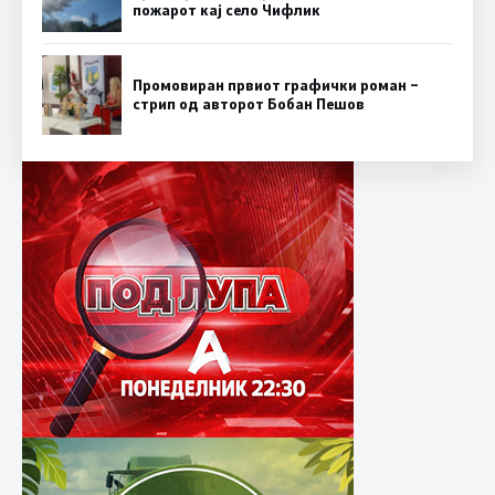
пожарот кај село Чифлик
Промовиран првиот графички роман –
стрип од авторот Бобан Пешов