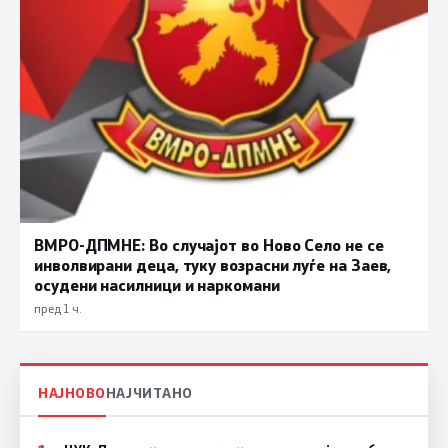
ВМРО-ДПМНЕ: Во случајот во Ново Село не се
инволвирани деца, туку возрасни луѓе на Заев,
осудени насилници и наркомани
пред 1 ч.
НАЈНОВО
НАЈЧИТАНО