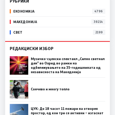
РУБРИКИ
ЕКОНОМИЈА
4796
МАКЕДОНИЈА
39214
СВЕТ
2199
РЕДАКЦИСКИ ИЗБОР
Музичко-сценски спектакл „Силно светнал
ден“ во Охрид во рамки на
одбележувањето на 35-годишнината од
независноста на Македонија
Сончево и многу топло
ЦУК: До 18 часот 11 пожари на отворен
простор, од кои три се активни – изгаснат