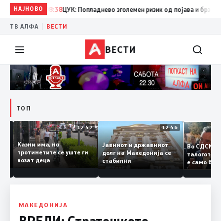
НАЈНОВО
08:38
ЦУК: Попладнево зголемен ризик од појава и брзо ширењ
|
ТВ АЛФА
ВЕСТИ
ВЕСТИ
ТОП
12:50
12:47
12:46
Казни има, но
Јавниот и државниот
Во СДС
дии и
тротинетите се уште ги
долг на Македонија се
талогот
возат деца
стабилни
е само 
ието
копија 
Заев
МАКЕДОНИЈА
ВРЕДИ: Стратешкото