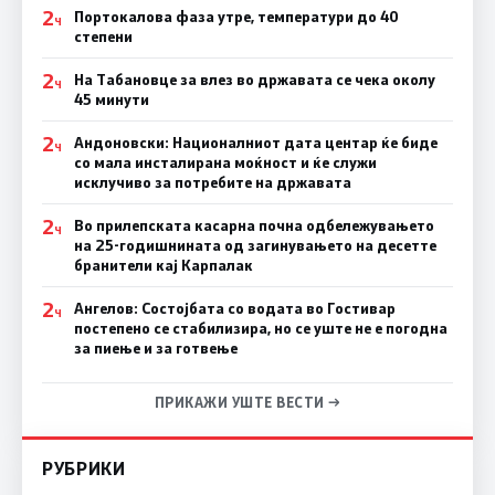
2
Портокалова фаза утре, температури до 40
Ч
степени
2
На Табановце за влез во државата се чека околу
Ч
45 минути
2
Андоновски: Националниот дата центар ќе биде
Ч
со мала инсталирана моќност и ќе служи
исклучиво за потребите на државата
2
Во прилепската касарна почна одбележувањето
Ч
на 25-годишнината од загинувањето на десетте
бранители кај Карпалак
2
Ангелов: Состојбата со водата во Гостивар
Ч
постепено се стабилизира, но се уште не е погодна
за пиење и за готвење
ПРИКАЖИ УШТЕ ВЕСТИ →
РУБРИКИ