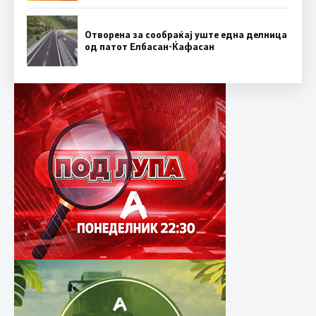
Отворена за сообраќај уште една делница
од патот Елбасан-Ќафасан