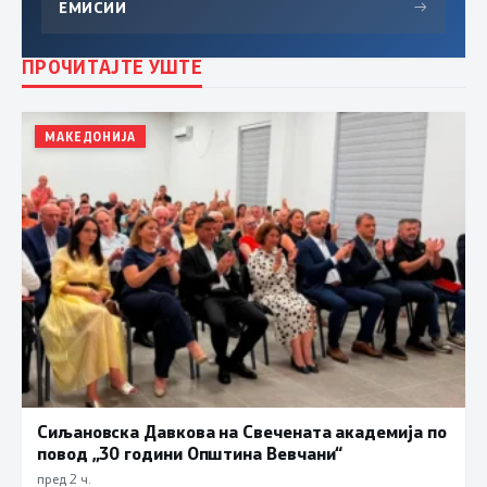
ЕМИСИИ
→
ПРОЧИТАЈТЕ УШТЕ
МАКЕДОНИЈА
Сиљановска Давкова на Свечената академија по
повод „30 години Општина Вевчани“
пред 2 ч.