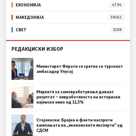
ЕКОНОМИЈА
4794
МАКЕДОНИЈА
39162
СВЕТ
2198
РЕДАКЦИСКИ ИЗБОР
Министерот Ферати се сретна со турскиот
амбасадор Улусој
Мерките за самовработување даваат
резултат – невработеноста на историски
најниско ниво од 11,3%
Стојаноски: Бројки и факти наспроти
кампањата на „економските експерти“ од
СДСM