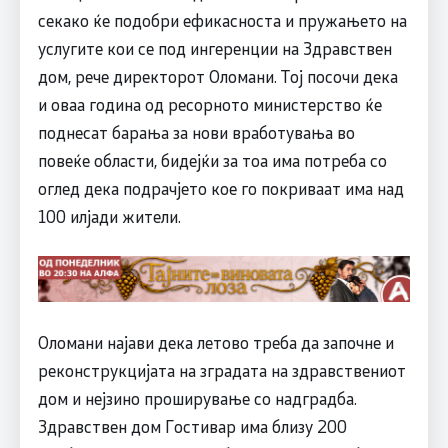
секако ќе подобри ефикасноста и пружањето на
услугите кои се под ингеренции на Здравствен
дом, рече директорот Оломани. Тој посочи дека
и оваа година од ресорното министерство ќе
поднесат барања за нови вработувања во
повеќе области, бидејќи за тоа има потреба со
оглед дека подрачјето кое го покриваат има над
100 илјади жители.
Оломани најави дека летово треба да започне и
реконструкцијата на зградата на здравствениот
дом и нејзино проширување со надградба.
Здравствен дом Гостивар има близу 200