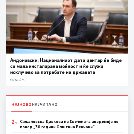
Андоновски: Националниот дата центар ќе биде
со мала инсталирана моќност и ќе служи
исклучиво за потребите на државата
пред 2 ч.
НАЈНОВО
НАЈЧИТАНО
2
Сиљановска Давкова на Свечената академија по
Ч
повод „30 години Општина Вевчани“