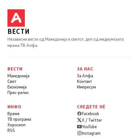
ВЕСТИ
Независни вести од Македонија и светот, дел од медиумската
мрежа ТВ Алфа.
ВЕСТИ
ЗА НАС
Македонија
За Алфа
Свет
Контакт
Економија
Импресум
Прес-релис
ИНФО
СЛЕДЕТЕ НÉ
Време
Facebook
ТВ програма
X / Twitter
Хороскоп
YouTube
RSS
Instagram