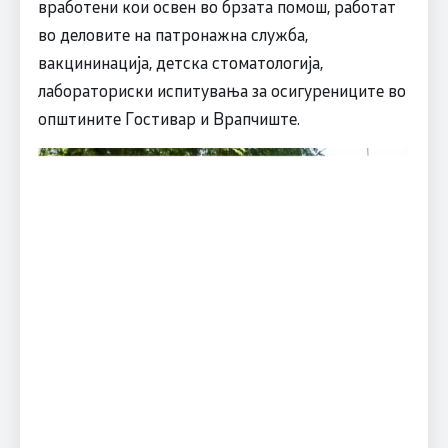
вработени кои освен во брзата помош, работат
во деловите на патронажна служба,
вакцининација, детска стоматологија,
лабораториски испитувања за осигурениците во
општините Гостивар и Врапчиште.