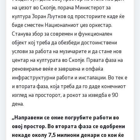
на џезот во Скопје, порача Министерот за
култура Зоран Љутков од просториите каде ќе
биде сместен Националниот џез оркестар.
Станува збор за современ и функционален
објект кој треба да обезбеди достоинствени
услови за работа на музичарите и да стане нов
центар на културата во Скопје. Првата фаза на
реновирање веќе е завршена и опфаќа
инфраструктурни работи и инсталации. Во тек е
и втората фаза, која треба да го даде конечниот
изглед на просторот, а рокот за изведба е 90
дена.
„Направени се оние погрубите работи во
овој простор. Во втората фаза се одобрени
некаде околу 7,5 милиони денари со кои ќе