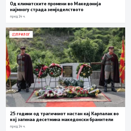
Од климатските промени во Македонија
најмногу страда земјоделството
пред 14 ч.
ПРИЛОГ
25 години од трагичниот настан кај Карпалак во
кој загинаа десетмина македонски бранители
пред 14 ч.