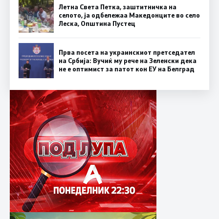
Летна Света Петка, заштитничка на
селото, ја одбележаа Македонците во село
Леска, Општина Пустец
Прва посета на украинскиот претседател
на Србија: Вучиќ му рече на Зеленски дека
не е оптимист за патот кон ЕУ на Белград