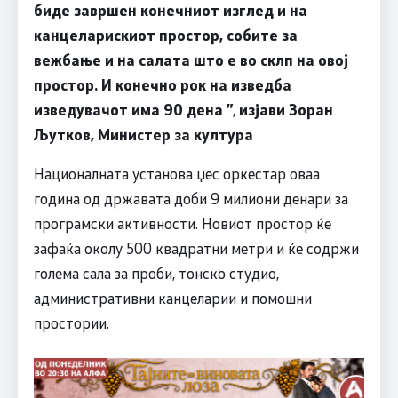
биде завршен конечниот изглед и на
канцеларискиот простор, собите за
вежбање и на салата што е во склп на овој
простор. И конечно рок на изведба
изведувачот има 90 дена
”
,
изјави
Зоран
Љутков, Министер за култура
Националната установа џес оркестар оваа
година од државата доби 9 милиони денари за
програмски активности. Новиот простор ќе
зафаќа околу 500 квадратни метри и ќе содржи
голема сала за проби, тонско студио,
административни канцеларии и помошни
простории.