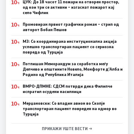
10
ЦУК: До 18 часот 11 пожари на отворен простор,
Ч
од кои три се активни – изгаснат пожарот кај
село Чифлик
10
Промовиран првиот графички роман – стрип од
Ч
авторот Бобан Пешов
10
МЗ: Со координирана институционална акција
Ч
успешно транспортиран пациент со сериозна
повреда од Турција
10
Потпишан Меморандум за соработка меѓу
Ч
Делчево и општините Новело, Монфорте д’Алба и
Родино од Република Италија
10
ВМРО-ДПМНЕ: СДСM потврди дека Филипче
Ч
испратил осудени насилници
10
Мерџановски: Со владин авион во Скопје
Ч
транспортиран пациент повреден на одмор во
Турција
ПРИКАЖИ УШТЕ ВЕСТИ →