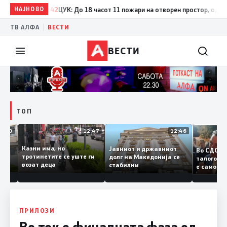
НАЈНОВО
17:42
ЦУК: До 18 часот 11 пожари на отворен простор, од кои тр
|
ТВ АЛФА
ВЕСТИ
ВЕСТИ
ТОП
12:50
12:47
12:46
Казни има, но
Јавниот и државниот
Во СД
удии и
тротинетите се уште ги
долг на Македонија се
талого
и
возат деца
стабилни
е само
нието
копија
Заев
ПРИЛОЗИ
Во тек е финалната фаза од