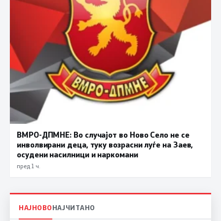
ВМРО-ДПМНЕ: Во случајот во Ново Село не се
инволвирани деца, туку возрасни луѓе на Заев,
осудени насилници и наркомани
пред 1 ч.
НАЈНОВО
НАЈЧИТАНО