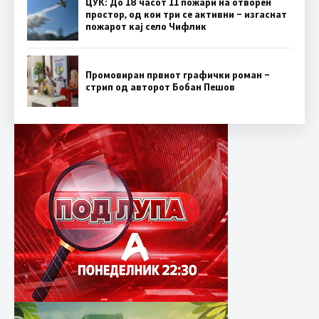
ЦУК: До 18 часот 11 пожари на отворен
простор, од кои три се активни – изгаснат
пожарот кај село Чифлик
Промовиран првиот графички роман –
стрип од авторот Бобан Пешов