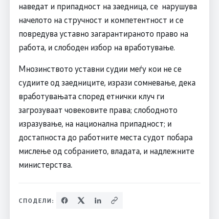
наведат и припадност на заедница, се нарушува
начелото на стручност и компетентност и се
повредува уставно загарантираното право на
работа, и слободен избор на вработување.
Мнозинството уставни судии меѓу кои не се
судиите од заедниците, изрази сомневање, дека
вработувањата според етнички клуч ги
загрозуваат човековите права; слободното
изразување, на национална припадност; и
достапноста до работните места судот побара
мислење од собранието, владата, и надлежните
министерства.
СПОДЕЛИ: