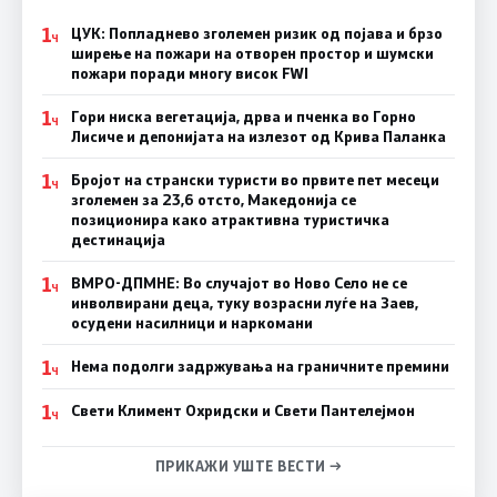
1
ЦУК: Попладнево зголемен ризик од појава и брзо
Ч
ширење на пожари на отворен простор и шумски
пожари поради многу висок FWI
1
Гори ниска вегетација, дрва и пченка во Горно
Ч
Лисиче и депонијата на излезот од Крива Паланка
1
Бројот на странски туристи во првите пет месеци
Ч
зголемен за 23,6 отсто, Македонија се
позиционира како атрактивна туристичка
дестинација
1
ВМРО-ДПМНЕ: Во случајот во Ново Село не се
Ч
инволвирани деца, туку возрасни луѓе на Заев,
осудени насилници и наркомани
1
Нема подолги задржувања на граничните премини
Ч
1
Свети Климент Охридски и Свети Пантелејмон
Ч
ПРИКАЖИ УШТЕ ВЕСТИ →