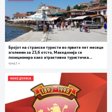
Бројот на странски туристи во првите пет месеци
зголемен за 23,6 отсто, Македонија се
позиционира како атрактивна туристичка
дестинација
пред 1 ч.
МАКЕДОНИЈА