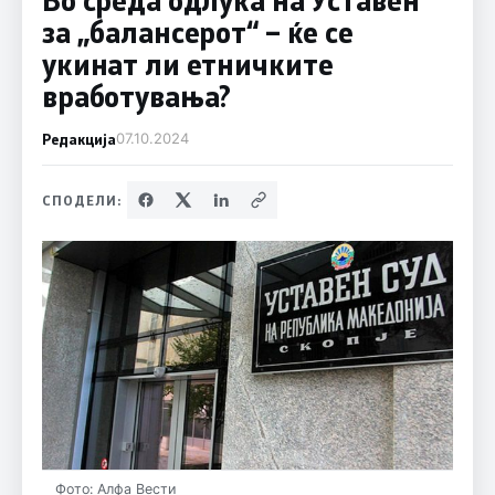
за „балансерот“ – ќе се
укинат ли етничките
вработувања?
Редакција
07.10.2024
СПОДЕЛИ:
Фото: Алфа Вести