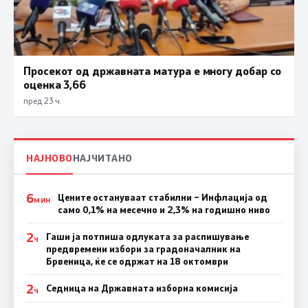
Просекот од државната матура е многу добар со
оценка 3,66
пред 23 ч.
НАЈНОВО
НАЈЧИТАНО
6
Цените остануваат стабилни – Инфлација од
МИН
само 0,1% на месечно и 2,3% на годишно ниво
2
Гаши ја потпиша одлуката за распишување
Ч
предвремени избори за градоначалник на
Брвеница, ќе се одржат на 18 октомври
2
Седница на Државната изборна комисија
Ч