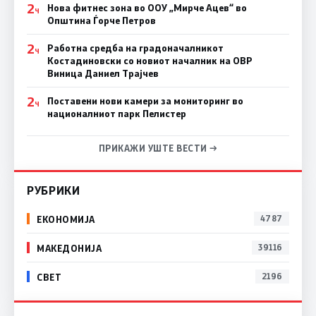
2
Нова фитнес зона во ООУ „Мирче Ацев“ во
Ч
Општина Ѓорче Петров
2
Работна средба на градоначалникот
Ч
Костадиновски со новиот началник на ОВР
Виница Даниел Трајчев
2
Поставени нови камери за мониторинг во
Ч
националниот парк Пелистер
ПРИКАЖИ УШТЕ ВЕСТИ →
РУБРИКИ
ЕКОНОМИЈА
4787
МАКЕДОНИЈА
39116
СВЕТ
2196