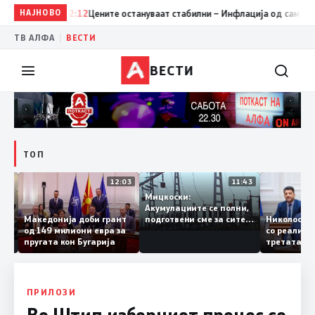
НАЈНОВО
12:12
Цените остануваат стабилни – Инфлација од само 0,1% н
|
ТВ АЛФА
ВЕСТИ
ВЕСТИ
ТОП
12:18
12:03
11:43
Мицкоски:
и од
Акумулациите се полни,
–
Македонија доби грант
Николос
подготвени сме за сите
озење
од 149 милиони евра за
со реал
ризици, не размислување
пругата кон Бугарија
третата
за поскапување на
железни
струјата
8, Маке
раскрсн
ПРИЛОЗИ
Во Штип изборниот процес се