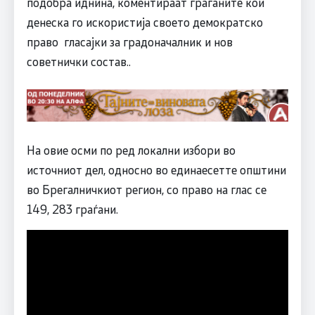
подобра иднина, коментираат граѓаните кои
денеска го искористија своето демократско
право гласајки за градоначалник и нов
советнички состав..
На овие осми по ред локални избори во
источниот дел, односно во единаесетте општини
во Брегалничкиот регион, со право на глас се
149, 283 граѓани.