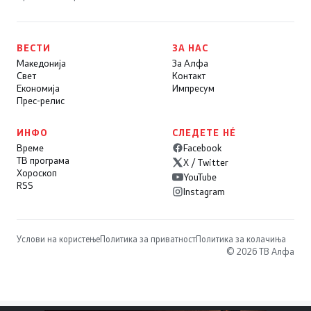
ВЕСТИ
ЗА НАС
Македонија
За Алфа
Свет
Контакт
Економија
Импресум
Прес-релис
ИНФО
СЛЕДЕТЕ НÉ
Време
Facebook
ТВ програма
X / Twitter
Хороскоп
YouTube
RSS
Instagram
Услови на користење
Политика за приватност
Политика за колачиња
© 2026 ТВ Алфа