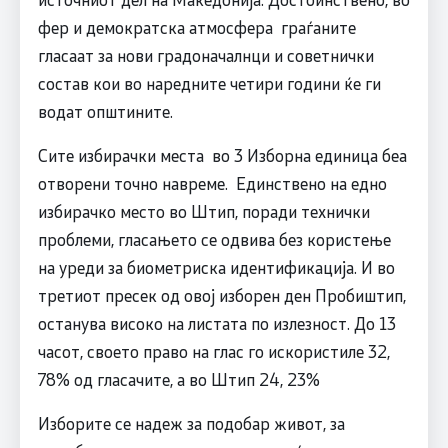
фер и демократска атмосфера граѓаните
гласаат за нови градоначалнци и советнички
состав кои во наредните четири години ќе ги
водат општините.
Сите избирачки места во 3 Изборна единица беа
отворени точно навреме. Единствено на едно
избирачко место во Штип, поради технички
проблеми, гласањето се одвива без користење
на уреди за биометриска идентификација. И во
третиот пресек од овој изборен ден Пробиштип,
останува високо на листата по излезност. До 13
часот, своето право на глас го искористиле 32,
78% од гласачите, а во Штип 24, 23%
Изборите се надеж за подобар живот, за