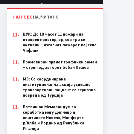
ика“
НАЈНОВО
НАЈЧИТАНО
11
ЦУК: До 18 часот 11 пожари на
Ч
отворен простор, од кои три се
активни – изгаснат пожарот кај село
Чифлик
11
Промовиран првиот графички роман
Ч
– стрип од авторот Бобан Пешов
11
МЗ: Со координирана
Ч
институционална акција успешно
транспортиран пациент со сериозна
повреда од Турција
11
Потпишан Меморандум за
Ч
соработка меѓу Делчево и
општините Новело, Монфорте
д’Алба и Родино од Република
Италија