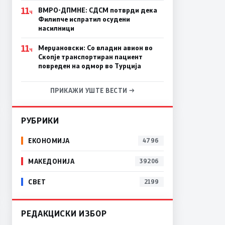
11
ВМРО-ДПМНЕ: СДСM потврди дека
Ч
Филипче испратил осудени
насилници
11
Мерџановски: Со владин авион во
Ч
Скопје транспортиран пациент
повреден на одмор во Турција
ПРИКАЖИ УШТЕ ВЕСТИ →
РУБРИКИ
ЕКОНОМИЈА
4796
МАКЕДОНИЈА
39206
СВЕТ
2199
РЕДАКЦИСКИ ИЗБОР