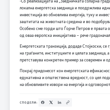
-Со реализацијата на „Заедничката соларна гра
локална енергетска заедница и поодржлива идни
инвестиција во обновлива енергија, туку и инвес
заштитата на животната средина и во подобрува
Особено сме горди што Ѓорче Петров е првата о
од оваа европска иницијатива – рече градонача
Енергетската транзиција, додаде Стојкоски, се 
на граѓаните, институциите и целата заедница, а
претставува конкретен пример за современ и од
Покрај придонесот кон енергетската ефикасност
едукативна и општествена вредност, со цел под
на обновливите извори на енергија и одговорно
СПОДЕЛИ: