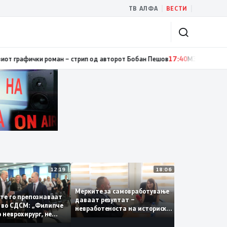
|
|
ТВ АЛФА
ВЕСТИ
фички роман – стрип од авторот Бобан Пешов
17:40
МЗ: Со координиран
12:19
18:06
Мерките за самовработување
Новиот за
ѓаните го препознаваат
даваат резултат –
за судии 
гот“ во СДСМ: „Филипче
невработеноста на историски
наскоро в
добар неврохирург, не
најниско ниво од 11,3%
 се занимава со