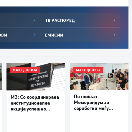
→
ТВ РАСПОРЕД
→
ОВИ
→
ЕМИСИИ
→
МАКЕДОНИЈА
МАКЕДОНИЈА
Потпишан
МЗ: Со координирана
Меморандум за
институционална
соработка меѓу
акција успешно
Делчево и општините
транспортиран
Новело, Монфорте
пациент со сериозна
д’Алба и Родино од
повреда од Турција
Република Италија