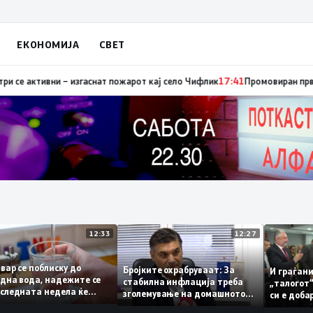
ЕКОНОМИЈА
СВЕТ
активни – изгаснат пожарот кај село Чифлик
17:41
Промовиран првиот гра
12:33
12:27
остивар се поблиску до
Бројките охрабруваат: За
И гра
збедна вода, надежите се
стабилна инфлација треба
„тало
ека следната недела ќе
зголемување на домашното
си е 
оже да се пие и готви
производство
треба