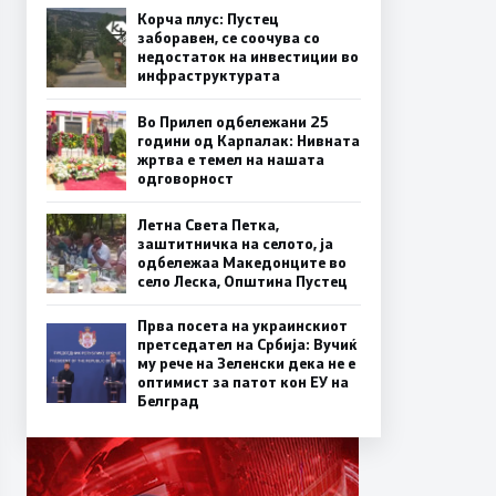
Корча плус: Пустец
заборавен, се соочува со
недостаток на инвестиции во
инфраструктурата
Во Прилеп одбележани 25
години од Карпалак: Нивната
жртва е темел на нашата
одговорност
Летна Света Петка,
заштитничка на селото, ја
одбележаа Македонците во
село Леска, Општина Пустец
Прва посета на украинскиот
претседател на Србија: Вучиќ
му рече на Зеленски дека не е
оптимист за патот кон ЕУ на
Белград