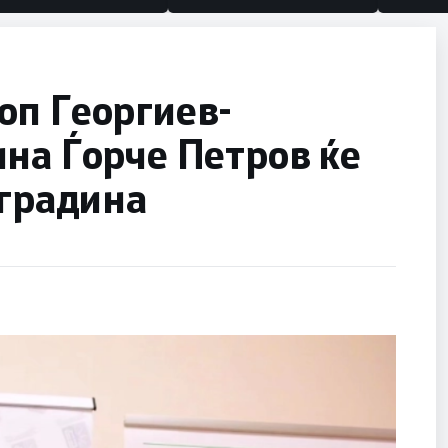
полит
оп Георгиев-
на Ѓорче Петров ќе
 градина