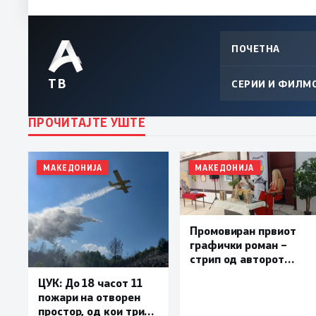
ПОЧЕТНА
ТВ
СЕРИИ И ФИЛМ
ПРОЧИТАЈТЕ УШТЕ
МАКЕДОНИЈА
МАКЕДОНИЈА
Промовиран првиот
графички роман –
стрип од авторот
Бобан Пешов
ЦУК: До 18 часот 11
пожари на отворен
простор, од кои три