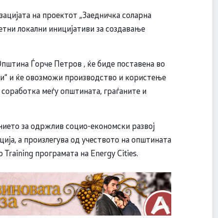
зацијата на проектот „Заедничка соларна
ретни локални иницијативи за создавање
пштина Ѓорче Петров , ќе биде поставена во
и“ и ќе овозможи производство и користење
 соработка меѓу општината, граѓаните и
нието за одржлив социо-економски развој
рција, а произлегува од учеството на општината
Training програмата на Energy Cities.