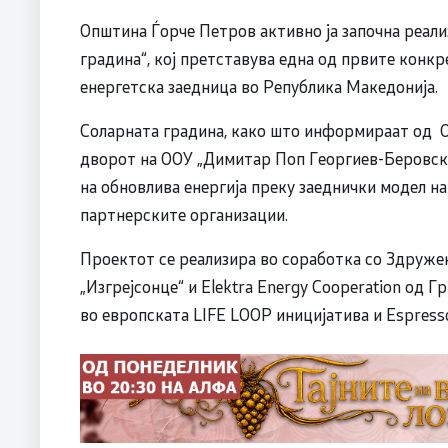
Општина Ѓорче Петров активно ја започна реали
градина“, кој претставува една од првите конк
енергетска заедница во Република Македонија.
Соларната градина, како што информираат од О
дворот на ООУ „Димитар Поп Георгиев-Беровск
на обновлива енергија преку заеднички модел на
партнерските организации.
Проектот се реализира во соработка со Здруже
„Изгрејсонце“ и Elektra Energy Cooperation од Г
во европската LIFE LOOP иницијатива и Espresso 