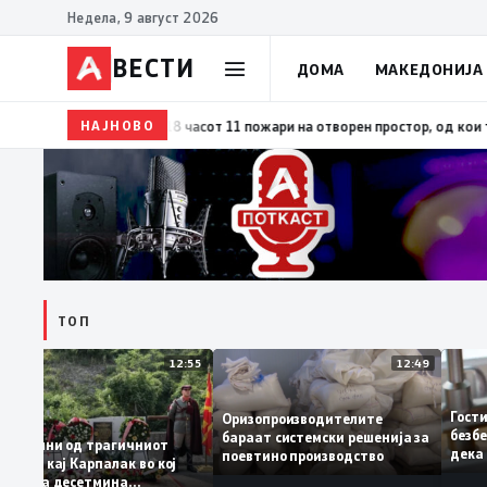
Недела, 9 август 2026
ВЕСТИ
ДОМА
МАКЕДОНИЈА
17:42
ЦУК: До 18 часот 11 пожари на отворен простор, од кои три се 
НАЈНОВО
ТОП
12:55
12:49
Г
Оризопроизводителите
бе
бараат системски решенија за
25 години од трагичниот
д
поевтино производство
настан кај Карпалак во кој
м
загинаа десетмина