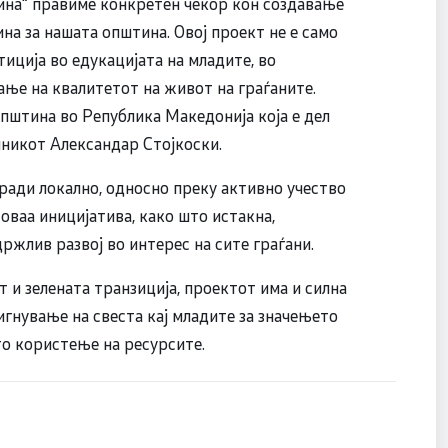
дина“ правиме конкретен чекор кон создавање
на за нашата општина. Овој проект не е само
тиција во едукацијата на младите, во
ње на квалитетот на живот на граѓаните.
пштина во Република Македонија која е дел
лникот Александар Стојкоски.
гради локално, односно преку активно учество
 оваа иницијатива, како што истакна,
ржлив развој во интерес на сите граѓани.
 и зелената транзиција, проектот има и силна
игнување на свеста кај младите за значењето
то користење на ресурсите.