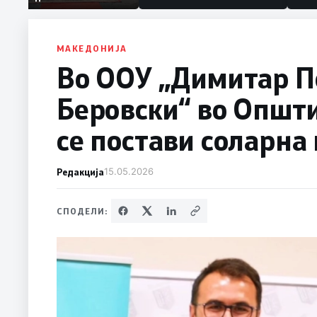
македонски бранители
МАКЕДОНИЈА
Во ООУ „Димитар П
Беровски“ во Општи
се постави соларна
Редакција
15.05.2026
СПОДЕЛИ: